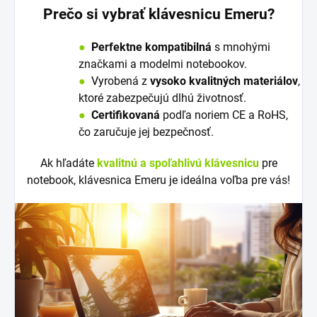
Prečo si vybrať klávesnicu Emeru?
●
Perfektne kompatibilná
s mnohými
značkami a modelmi notebookov.
●
V
y
robená z
vysoko kvalitných materiálov
,
ktoré zabezpečujú dlhú životnosť.
●
Certifikovaná
podľa noriem CE a RoHS,
čo zaručuje jej bezpečnosť.
Ak hľadáte
kvalitnú a spoľahlivú klávesnicu
pre
notebook, klávesnica Emeru je ideálna voľba pre vás!