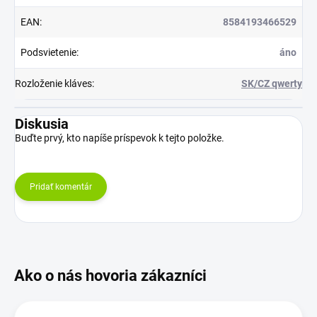
EAN
:
8584193466529
Podsvietenie
:
áno
Rozloženie kláves
:
SK/CZ qwerty
Diskusia
Buďte prvý, kto napíše príspevok k tejto položke.
Pridať komentár