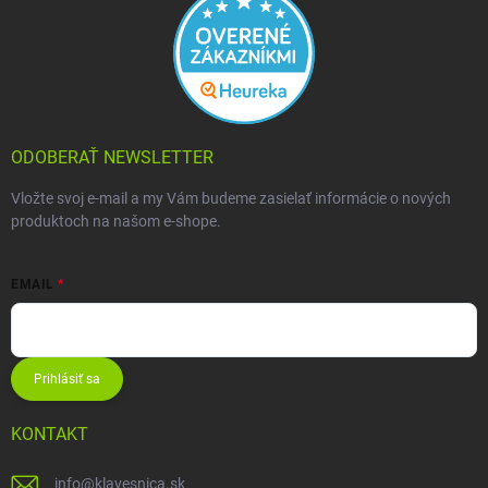
ODOBERAŤ NEWSLETTER
Vložte svoj e-mail a my Vám budeme zasielať informácie o nových
produktoch na našom e-shope.
EMAIL
Prihlásiť sa
KONTAKT
info
@
klavesnica.sk