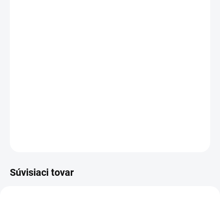
DORUČENIA
−
+
Pridať do košíka
Rozloženie kláves:
QWERTY SK/CZ
Vyrobené najväčšími výrobcami dielov pre notebooky:
Compal, Sunrex
a
Quanta.
Kvalitné materiály
zaručujú
100% kompatibilitu.
DETAILNÉ INFORMÁCIE
OPÝTAŤ SA
STRÁŽIŤ
Súvisiaci tovar
TIP