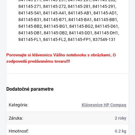
841145-271, 841145-272, 841145-281, 841145-291,
841145-541, 841145-A41, 841145-AB1, 841145-AD1,
841145-B31, 841145-B71, 841145-BA1, 841145-BB1,
841145-BB2, 841145-BG1, 841145-BG2, 841145-D61,
841145-DB1, 841145-DB2, 841145-DD1, 841145-DH1,
841145-FL1, 841145-FL2, 841145-FP1, 837549-131
Porovnajte si klávesnicu Vášho notebooku s obrázkami, či
zodpovedá predávanému tovaru!!!
Dodatočné parametre
Kategória
:
Klávesnice HP Compaq
Záruka
:
2 roky
Hmotnosť
:
0.2 kg