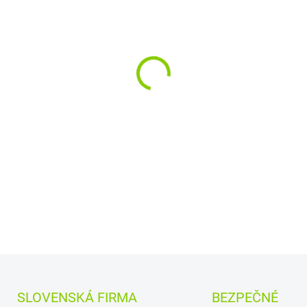
−
+
Rozloženie kláves:
QWE
+
ZDARMA - SK/CZ pol
Vyrobené najväčšími v
a
Quanta.
Kvalitné materiály
zaru
DETAILNÉ INFORMÁCIE
SLOVENSKÁ FIRMA
BEZPEČNÉ