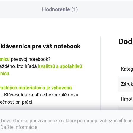
Hodnotenie (1)
Dod
á klávesnica pre váš notebook
snicu
pre svoj notebook?
každého, kto hľadá
kvalitnú a spoľahlivú
Kateg
snicu
.
Záru
alitných materiálov a je vybavená
. Klávesnica zaisťuje bezproblémovú
Hmot
ečnosť pri práci.
EAN
:
klávesnicu Emeru?
bová stránka používa cookies, ktoré pomáhajú zabezpečiť lepš
.
Ďalšie informácie
Farba
s mnohými značkami a modelmi