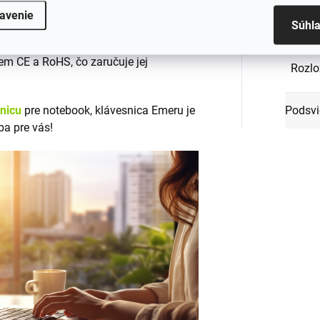
avenie
Súhl
Stav
:
tných materiálov
, ktoré zabezpečujú
em CE a RoHS, čo zaručuje jej
Rozlo
snicu
pre notebook, klávesnica Emeru je
Podsvi
ba pre vás!