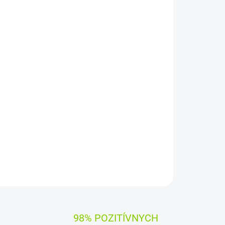
Pridať do košíka
RTY CZ
epy na klávesnicu
ýrobcami dielov pre notebooky:
Compal, Sunrex
čujú
100% kompatibilitu.
OPÝTAŤ SA
STRÁŽIŤ
98% POZITÍVNYCH