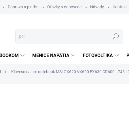
Doprava a platba
Otázky a odpovede
Návody
Kontakt
Hľadať
TEBOOKOM
MENIČE NAPÄTIA
FOTOVOLTIKA
I
Klávesnica pre notebook MSI GX620 VX600 EX630 CR600 L745 L
€25
€23,90
/ ks
€19,43 bez DPH
Jednotková
PREVER DOSTUPNOSŤ
cena:
MOŽNOSTI DORUČENIA