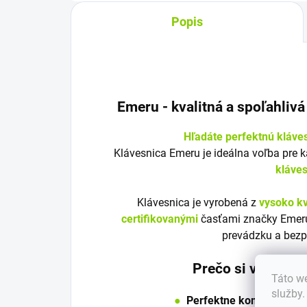
Popis
Emeru - k
valitná a spoľahliv
Hľadáte perfektnú kláve
Klávesnica Emeru je ideálna voľba pre 
kláve
Klávesnica je vyrobená z
vysoko kv
certifikovanými
časťami značky Emeru
prevádzku a bezp
Prečo si vybrať 
Táto we
služby
●
Perfektne kompatibilná