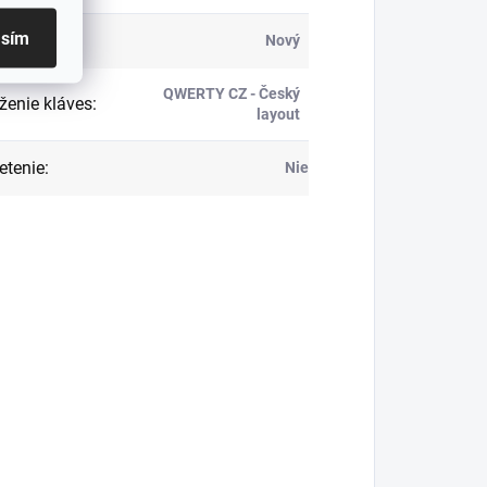
asím
Nový
QWERTY CZ - Český
ženie kláves
:
layout
etenie
:
Nie