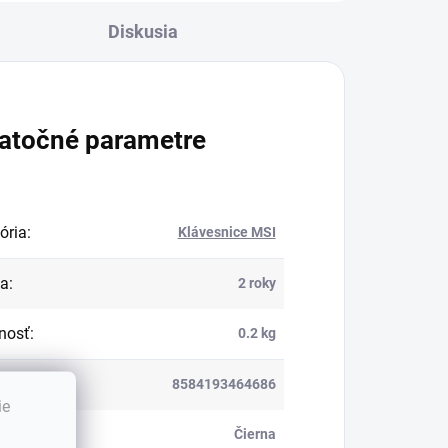
Diskusia
atočné parametre
ória
:
Klávesnice MSI
ka
:
2 roky
nosť
:
0.2 kg
8584193464686
ie
:
Čierna