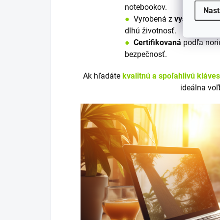
notebookov.
Nast
●
V
y
robená z
vysoko kvali
dlhú životnosť.
●
Certifikovaná
podľa nori
bezpečnosť.
Ak hľadáte
kvalitnú a spoľahlivú kláve
ideálna voľ