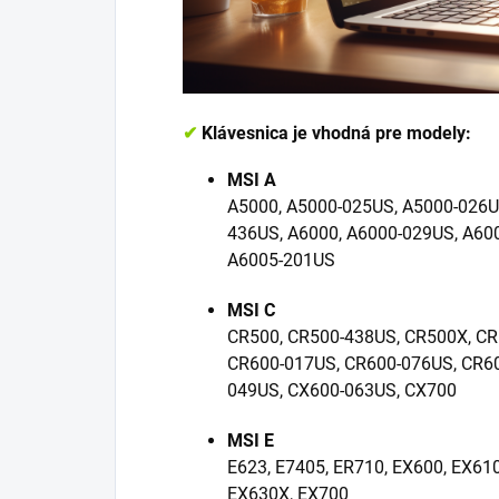
✔
Klávesnica je vhodná pre modely:
MSI A
A5000, A5000-025US, A5000-026U
436US, A6000, A6000-029US, A60
A6005-201US
MSI C
CR500, CR500-438US, CR500X, CR
CR600-017US, CR600-076US, CR60
049US, CX600-063US, CX700
MSI E
E623, E7405, ER710, EX600, EX61
EX630X, EX700