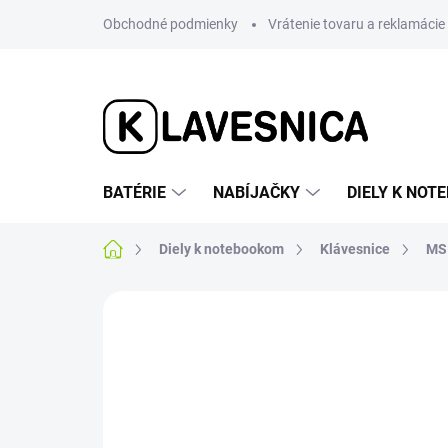
Prejsť
Obchodné podmienky
Vrátenie tovaru a reklamácie
na
obsah
BATÉRIE
NABÍJAČKY
DIELY K NO
Domov
Diely k notebookom
Klávesnice
MS
1 hodnotenie
Podrobnosti hodnotenia