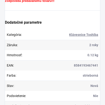
zodpovedá predávanému tovaru!!!
Dodatočné parametre
Kategória
:
Klávesnice Toshiba
Záruka
:
2 roky
Hmotnosť
:
0.12 kg
EAN
:
8584193467441
Farba
:
strieborná
Stav
:
Nová
Podsvietenie
:
Nie