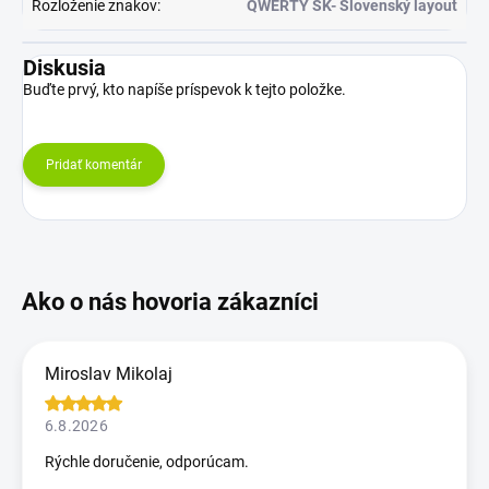
Rozloženie znakov
:
QWERTY SK- Slovenský layout
Diskusia
Buďte prvý, kto napíše príspevok k tejto položke.
Pridať komentár
Miroslav Mikolaj
6.8.2026
Rýchle doručenie, odporúcam.