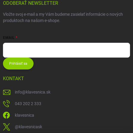
ODOBERAŤ NEWSLETTER
Vložte svoj e-mail a my Vám budeme zasielať informácie o nových
produktoch na našom e-shope.
EMAIL
Prihlásiť sa
KONTAKT
info
@
klavesnica.sk
043 202 2 333
klavesnica
@klavesnicask