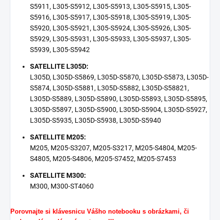
S5911, L305-S5912, L305-S5913, L305-S5915, L305-
S5916, L305-S5917, L305-S5918, L305-S5919, L305-
S5920, L305-S5921, L305-S5924, L305-S5926, L305-
S5929, L305-S5931, L305-S5933, L305-S5937, L305-
S5939, L305-S5942
SATELLITE L305D:
L305D, L305D-S5869, L305D-S5870, L305D-S5873, L305D-
S5874, L305D-S5881, L305D-S5882, L305D-S58821,
L305D-S5889, L305D-S5890, L305D-S5893, L305D-S5895,
L305D-S5897, L305D-S5900, L305D-S5904, L305D-S5927,
L305D-S5935, L305D-S5938, L305D-S5940
SATELLITE M205:
M205, M205-S3207, M205-S3217, M205-S4804, M205-
S4805, M205-S4806, M205-S7452, M205-S7453
SATELLITE M300:
M300, M300-ST4060
Porovnajte si klávesnicu Vášho notebooku s obrázkami, či