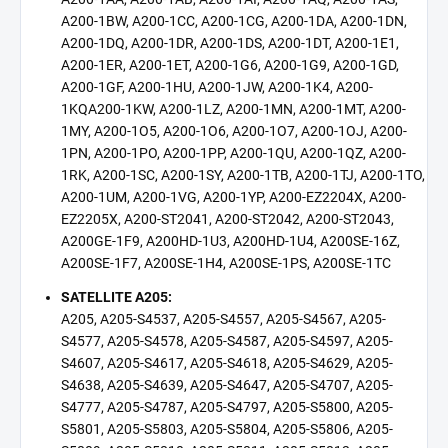
A200-1BW, A200-1CC, A200-1CG, A200-1DA, A200-1DN,
A200-1DQ, A200-1DR, A200-1DS, A200-1DT, A200-1E1,
A200-1ER, A200-1ET, A200-1G6, A200-1G9, A200-1GD,
A200-1GF, A200-1HU, A200-1JW, A200-1K4, A200-
1KQA200-1KW, A200-1LZ, A200-1MN, A200-1MT, A200-
1MY, A200-1O5, A200-1O6, A200-1O7, A200-1OJ, A200-
1PN, A200-1PO, A200-1PP, A200-1QU, A200-1QZ, A200-
1RK, A200-1SC, A200-1SY, A200-1TB, A200-1TJ, A200-1TO,
A200-1UM, A200-1VG, A200-1YP, A200-EZ2204X, A200-
EZ2205X, A200-ST2041, A200-ST2042, A200-ST2043,
A200GE-1F9, A200HD-1U3, A200HD-1U4, A200SE-16Z,
A200SE-1F7, A200SE-1H4, A200SE-1PS, A200SE-1TC
SATELLITE A205:
A205, A205-S4537, A205-S4557, A205-S4567, A205-
S4577, A205-S4578, A205-S4587, A205-S4597, A205-
S4607, A205-S4617, A205-S4618, A205-S4629, A205-
S4638, A205-S4639, A205-S4647, A205-S4707, A205-
S4777, A205-S4787, A205-S4797, A205-S5800, A205-
S5801, A205-S5803, A205-S5804, A205-S5806, A205-