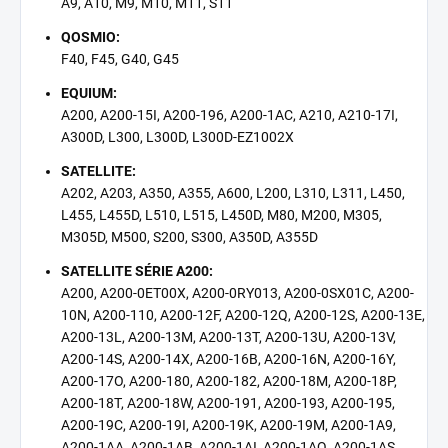
A9, A10, M9, M10, M11, S11
QOSMIO:
F40, F45, G40, G45
EQUIUM:
A200, A200-15I, A200-196, A200-1AC, A210, A210-17I,
A300D, L300, L300D, L300D-EZ1002X
SATELLITE:
A202, A203, A350, A355, A600, L200, L310, L311, L450,
L455, L455D, L510, L515, L450D, M80, M200, M305,
M305D, M500, S200, S300, A350D, A355D
SATELLITE SÉRIE A200:
A200, A200-0ET00X, A200-0RY013, A200-0SX01C, A200-
10N, A200-110, A200-12F, A200-12Q, A200-12S, A200-13E,
A200-13L, A200-13M, A200-13T, A200-13U, A200-13V,
A200-14S, A200-14X, A200-16B, A200-16N, A200-16Y,
A200-17O, A200-180, A200-182, A200-18M, A200-18P,
A200-18T, A200-18W, A200-191, A200-193, A200-195,
A200-19C, A200-19I, A200-19K, A200-19M, A200-1A9,
A200-1AA, A200-1AB, A200-1AI, A200-1AQ, A200-1AS,