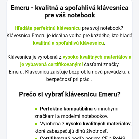
Emeru - k
valitná a spoľahlivá klávesnica
pre váš notebook
Hľadáte perfektnú klávesnicu
pre svoj notebook?
Klávesnica Emeru je ideálna voľba pre každého, kto hľadá
kvalitnú a spoľahlivú klávesnicu
.
Klávesnica je vyrobená z
vysoko kvalitných materiálov a
je vybavená certifikovanými
časťami značky
Emeru. Klávesnica zaisťuje bezproblémovú prevádzku a
bezpečnosť pri práci.
Prečo si vybrať klávesnicu Emeru?
●
Perfektne kompatibilná
s mnohými
značkami a modelmi notebookov.
●
V
y
robená z
vysoko kvalitných materiálov
,
ktoré zabezpečujú dlhú životnosť.
●
Certifikovaná
podľa noriem CE a RoHS,