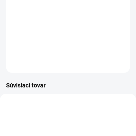
DORUČENIA
Rozloženie kláves:
QWERTZ SK
Vyrobené najväčšími výrobcami dielov pre notebooky:
Compal, Sunrex
a
Quanta.
Kvalitné materiály
zaručujú
100% kompatibilitu.
DETAILNÉ INFORMÁCIE
OPÝTAŤ SA
STRÁŽIŤ
Súvisiaci tovar