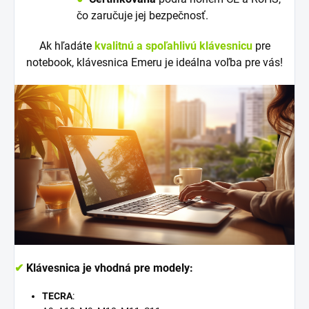
čo zaručuje jej bezpečnosť.
Ak hľadáte
kvalitnú a spoľahlivú klávesnicu
pre
notebook, klávesnica Emeru je ideálna voľba pre vás!
✔
Klávesnica je vhodná pre modely:
TECRA
: