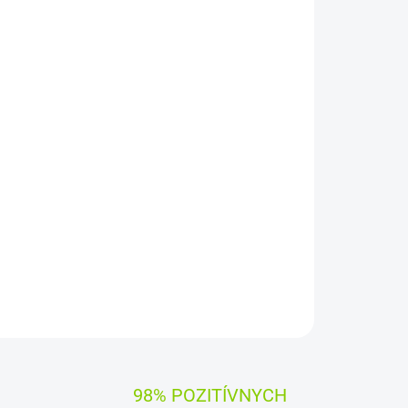
Pridať do košíka
RTZ SK
ýrobcami dielov pre notebooky:
Compal, Sunrex
čujú
100% kompatibilitu.
OPÝTAŤ SA
STRÁŽIŤ
98% POZITÍVNYCH