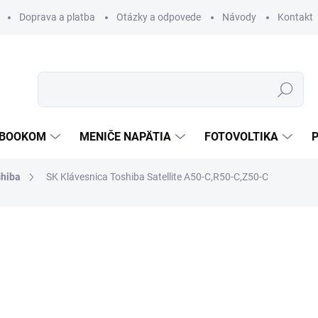
Doprava a platba
Otázky a odpovede
Návody
Kontakt
Hľadať
TEBOOKOM
MENIČE NAPÄTIA
FOTOVOLTIKA
hiba
SK Klávesnica Toshiba Satellite A50-C,R50-C,Z50-C
€45,51
€39,50
€32,11 bez DPH
Jednotková
SKLADOM
cena:
MOŽNOSTI DORUČENIA