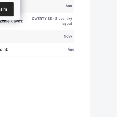
ietená
:
Áno
asím
QWERTY SK - Slovenský
ženie kláves
:
layout
Nový
oint
:
Áno