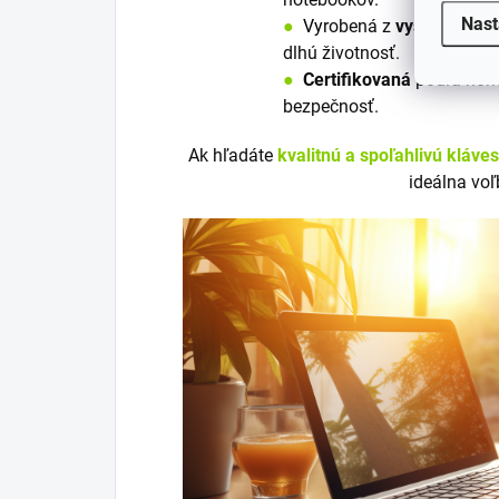
Nast
●
V
y
robená z
vysoko kvali
dlhú životnosť.
●
Certifikovaná
podľa nori
bezpečnosť.
Ak hľadáte
kvalitnú a spoľahlivú kláve
ideálna voľ