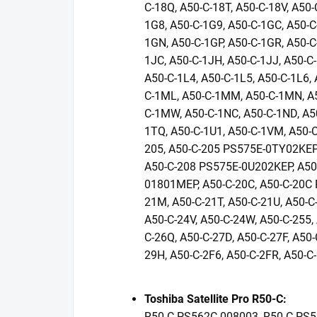
C-18Q, A50-C-18T, A50-C-18V, A50-
1G8, A50-C-1G9, A50-C-1GC, A50-C
1GN, A50-C-1GP, A50-C-1GR, A50-C
1JC, A50-C-1JH, A50-C-1JJ, A50-C-
A50-C-1L4, A50-C-1L5, A50-C-1L6, 
C-1ML, A50-C-1MM, A50-C-1MN, A5
C-1MW, A50-C-1NC, A50-C-1ND, A50
1TQ, A50-C-1U1, A50-C-1VM, A50-C
205, A50-C-205 PS575E-0TY02KEP, 
A50-C-208 PS575E-0U202KEP, A50-
01801MEP, A50-C-20C, A50-C-20C 
21M, A50-C-21T, A50-C-21U, A50-C-
A50-C-24V, A50-C-24W, A50-C-255, 
C-26Q, A50-C-27D, A50-C-27F, A50-
29H, A50-C-2F6, A50-C-2FR, A50-C
Toshiba Satellite Pro R50-C:
R50-C PS562C-008003, R50-C PS5