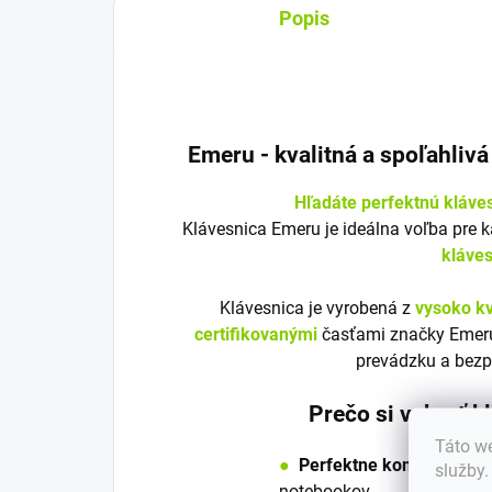
Popis
Emeru - k
valitná a spoľahliv
Hľadáte perfektnú kláve
Klávesnica Emeru je ideálna voľba pre 
kláve
Klávesnica je vyrobená z
vysoko kv
certifikovanými
časťami značky Emeru
prevádzku a bezp
Prečo si vybrať 
Táto we
●
Perfektne kompatibilná
služby
notebookov.