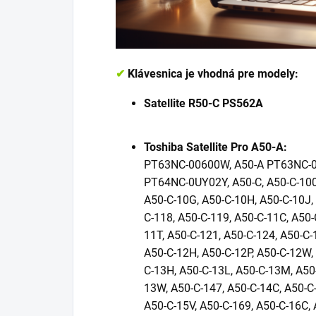
✔
Klávesnica je vhodná pre modely:
Satellite R50-C PS562A
Toshiba Satellite Pro A50-A:
PT63NC-00600W, A50-A PT63NC-0
PT64NC-0UY02Y, A50-C, A50-C-100,
A50-C-10G, A50-C-10H, A50-C-10J, 
C-118, A50-C-119, A50-C-11C, A50-
11T, A50-C-121, A50-C-124, A50-C-
A50-C-12H, A50-C-12P, A50-C-12W, 
C-13H, A50-C-13L, A50-C-13M, A50
13W, A50-C-147, A50-C-14C, A50-C-
A50-C-15V, A50-C-169, A50-C-16C, 