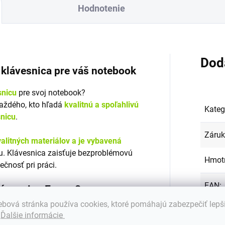
Hodnotenie
Dod
á klávesnica pre váš notebook
snicu
pre svoj notebook?
každého, kto hľadá
kvalitnú a spoľahlivú
Kateg
snicu
.
Záru
alitných materiálov a je vybavená
. Klávesnica zaisťuje bezproblémovú
Hmot
ečnosť pri práci.
EAN
:
klávesnicu Emeru?
bová stránka používa cookies, ktoré pomáhajú zabezpečiť lepš
Farba
s mnohými značkami a modelmi
.
Ďalšie informácie