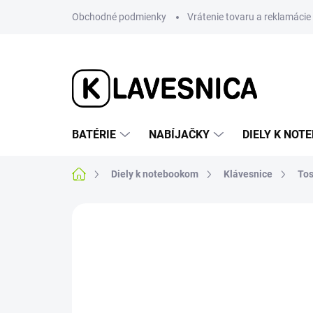
Prejsť
Obchodné podmienky
Vrátenie tovaru a reklamácie
na
obsah
BATÉRIE
NABÍJAČKY
DIELY K NO
Domov
Diely k notebookom
Klávesnice
Tos
Neohodnotené
Podrobnosti hodnotenia