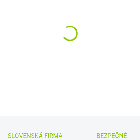
−
+
Rozloženie kláves:
QWE
Vyrobené najväčšími v
a
Quanta.
Kvalitné materiály
zaru
DETAILNÉ INFORMÁCIE
SLOVENSKÁ FIRMA
BEZPEČNÉ