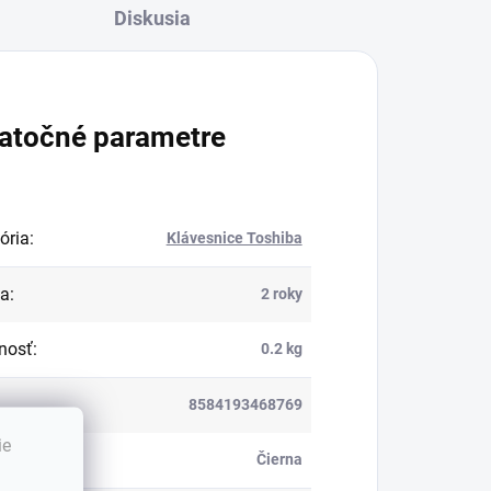
Diskusia
atočné parametre
ória
:
Klávesnice Toshiba
ka
:
2 roky
nosť
:
0.2 kg
8584193468769
ie
:
Čierna