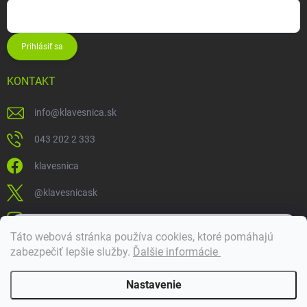
Prihlásiť sa
KONTAKT
info
@
klavesnica.sk
043 202 2 333
klavesnica
@klavesnicask
klavesnica_sk
×
Táto webová stránka používa cookies, ktoré pomáhajú
Dobrý deň! 👋 Pomôžem vám nájsť správny diel. Napíšte mi.
zabezpečiť lepšie služby
.
Ďalšie informácie
Doprava a platba
Nastavenie