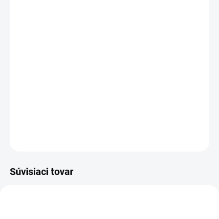
DORUČENIA
−
+
Pridať do košíka
Rozloženie kláves:
QWERTZ CZ
Vyrobené najväčšími výrobcami dielov pre notebooky:
Compal, Sunrex
a
Quanta.
Kvalitné materiály
zaručujú
100% kompatibilitu.
DETAILNÉ INFORMÁCIE
OPÝTAŤ SA
STRÁŽIŤ
Súvisiaci tovar