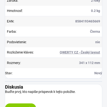
Záruka
:
2 roky
Hmotnosť
:
0.2 kg
EAN
:
8584193465669
Farba
:
Čierna
Podsvietenie
:
nie
Rozloženie kláves
:
QWERTY CZ - Český layout
Rozmery
:
341 x 112 mm
Stav
:
Nový
Diskusia
Buďte prvý, kto napíše príspevok k tejto položke.