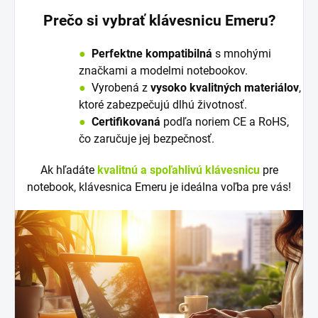
Prečo si vybrať klávesnicu Emeru?
●
Perfektne kompatibilná
s mnohými
značkami a modelmi notebookov.
●
V
y
robená z
vysoko kvalitných materiálov
,
ktoré zabezpečujú dlhú životnosť.
●
Certifikovaná
podľa noriem CE a RoHS,
čo zaručuje jej bezpečnosť.
Ak hľadáte
kvalitnú a spoľahlivú klávesnicu
pre
notebook, klávesnica Emeru je ideálna voľba pre vás!