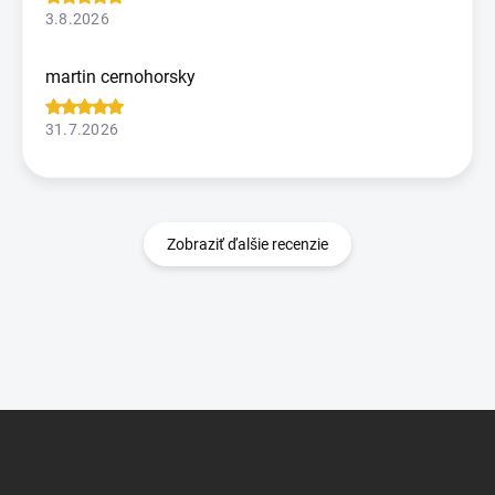
3.8.2026
martin cernohorsky
31.7.2026
Zobraziť ďalšie recenzie
Z
á
p
ä