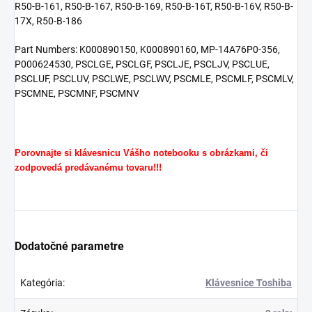
R50-B-161, R50-B-167, R50-B-169, R50-B-16T, R50-B-16V, R50-B-
17X, R50-B-186
Part Numbers: K000890150, K000890160, MP-14A76P0-356,
P000624530, PSCLGE, PSCLGF, PSCLJE, PSCLJV, PSCLUE,
PSCLUF, PSCLUV, PSCLWE, PSCLWV, PSCMLE, PSCMLF, PSCMLV,
PSCMNE, PSCMNF, PSCMNV
Porovnajte si klávesnicu Vášho notebooku s obrázkami, či
zodpovedá predávanému tovaru!!!
Dodatočné parametre
Kategória
:
Klávesnice Toshiba