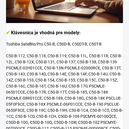
✔
Klávesnica je vhodná pre modely:
Toshiba Satellite/Pro C50-B, C50D-B, C50DT-B, C50T-B
C50-B-112, C50-B-118, C50-B-119, C50-B-11L, C50-B-11R, C50-B-
12L, C50-B-12X, C50-B-131, C50-B-137, C50-B-138, C50-B-139
PSCMLE-02H01CCE, C50-B-13N PSCMLE-02000RCE, C50-B-13T,
C50-B-143, C50-B-14D, C50-B-14E, C50-B-14F, C50-B-14U, C50-B-
14Z, C50-B-153, C50-B-154, C50-B-155, C50-B-15C, C50-B-15Z,
C50-B-16C, C50-B-16T, C50-B-16U, C50-B-17G PSCMLE-
06501CCE, C50-B-17R, C50-B-17T, C50-B-185, C50-B-188
PSCMLE-08R01CCE, C50-B-189, C50-B-18G, C50-B-18K PSCLUE-
05F0F9CE, C50-B-18X PSCMLE-06P01CCE, C50-B-190 PSCLUE-
0650F9CE, C50-B-19C, C50-B-19H, C50-B-1C4, C50-B-1C5, C50-B-
1CC, C50-B-1CD, C50-B-1CH, C50D-B-109 PSCMYE-00100QCE,
C50D-B-10G, C50D-B-10Q, C50D-B-10W, C50D-B-10Z PSCMYE-
00T00QCE, C50D-B-112, C50D-B-115 PSCN4E-00D008CE, C50D-