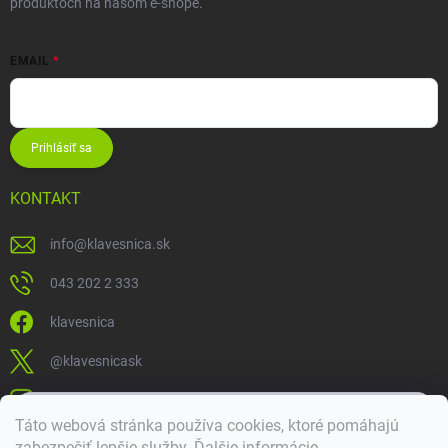
produktoch na našom e-shope.
EMAIL
Prihlásiť sa
KONTAKT
info
@
klavesnica.sk
043 202 2 333
klavesnica
@klavesnicask
klavesnica_sk
×
Táto webová stránka používa cookies, ktoré pomáhajú
Dobrý deň! 👋 Pomôžem vám nájsť správny diel. Napíšte mi.
zabezpečiť lepšie služby
.
Ďalšie informácie