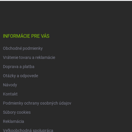
Z
á
p
ä
t
i
INFORMÁCIE PRE VÁS
e
Obchodné podmienky
Vrátenie tovaru a reklamácie
Doprava a platba
Otázky a odpovede
Návody
Kontakt
Podmienky ochrany osobných údajov
Súbory cookies
Reklamácia
Veľkoobchodná spolupráca