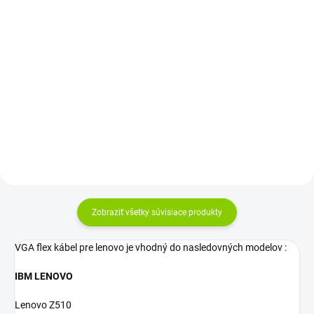
€18,55 bez DPH
Detail
Do košíka
Rozloženie kláves: QWERTY
Výkon: 90W |Napätie:
SK/CZ Vyrobené najväčšími
20V |Intenzita: 4,5A |Konektor:
výrobcami dielov pre notebooky:
obdĺžnikový (Lenovo Slim
Compal,...
Tip) |Záruka: 24...
Zobraziť všetky súvisiace produkty
VGA flex kábel pre lenovo je vhodný do nasledovných modelov :
IBM LENOVO
Lenovo Z510