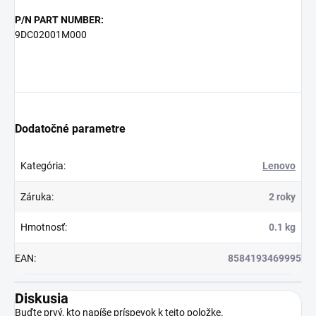
P/N PART NUMBER:
9DC02001M000
Dodatočné parametre
Kategória
:
Lenovo
Záruka
:
2 roky
Hmotnosť
:
0.1 kg
EAN
:
8584193469995
Diskusia
Buďte prvý, kto napíše príspevok k tejto položke.