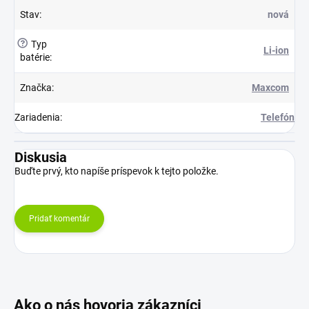
Stav
:
nová
?
Typ
Li-ion
batérie
:
Značka
:
Maxcom
Zariadenia
:
Telefón
Diskusia
Buďte prvý, kto napíše príspevok k tejto položke.
Pridať komentár