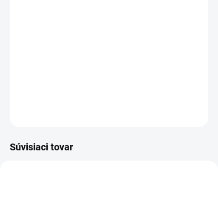
−
+
Pridať do košíka
Kapacita 1000 mAh pre dlhú výdrž
Bezpečnostné ochrany proti skratu a prehriatiu
Plná kompatibilita s modelmi MAXCOM MM142 5C
DETAILNÉ INFORMÁCIE
OPÝTAŤ SA
STRÁŽIŤ
Súvisiaci tovar
AKCIA