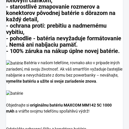
iónovým
článkom,
-
starostlivé zmapovanie
rozmerov a
konektorov pôvodnej batérie s dôrazom na
každý detail,
-
ochrana
proti: prebitiu a nadmernému
vybitiu,
- pohodlie -
batéria nevyžaduje formátovanie
.
Nemá ani nabíjaciu pamäť.
-
100% záruka na nákup úplne novej batérie.
Batéria v našom telefóne, rovnako ako v prípade iných
zariadení, má svoju životnosť. Ak váš smartfón vyžaduje častejšie
nabíjanie a nevychádzate z domu bez powerbanky – neváhajte,
vymeňte batériu a užite si svoje zariadenie znova
.
Objednajte si
originálnu batériu MAXCOM MM142 5C 1000
mAh
a vráťte svojmu telefónu spoľahlivú výdrž!
Odstráňte ochrannú fóliu z konektora batérie.