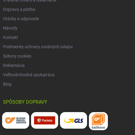
Doprava a platba
Otázky a odpovede
Návody
Kontakt
Podmienky ochrany osobných údajov
Súbory cookies
Reklamácia
Veľkoobchodná spolupráca
Blog
SPÔSOBY DOPRAVY