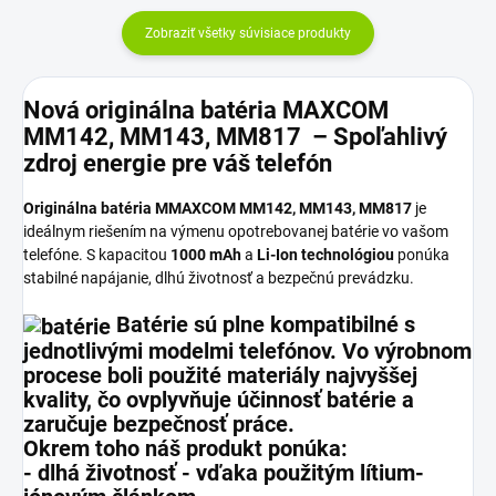
Zobraziť všetky súvisiace produkty
Nová originálna batéria MAXCOM
MM142, MM143, MM817 – Spoľahlivý
zdroj energie pre váš telefón
Originálna batéria MMAXCOM MM142, MM143, MM817
je
ideálnym riešením na výmenu opotrebovanej batérie vo vašom
telefóne. S kapacitou
1000 mAh
a
Li-Ion technológiou
ponúka
stabilné napájanie, dlhú životnosť a bezpečnú prevádzku.
Batérie sú
plne kompatibilné s
jednotlivými modelmi telefónov
. Vo výrobnom
procese boli použité materiály najvyššej
kvality, čo ovplyvňuje účinnosť batérie a
zaručuje bezpečnosť práce.
Okrem toho náš produkt ponúka:
-
dlhá životnosť
- vďaka použitým
lítium-