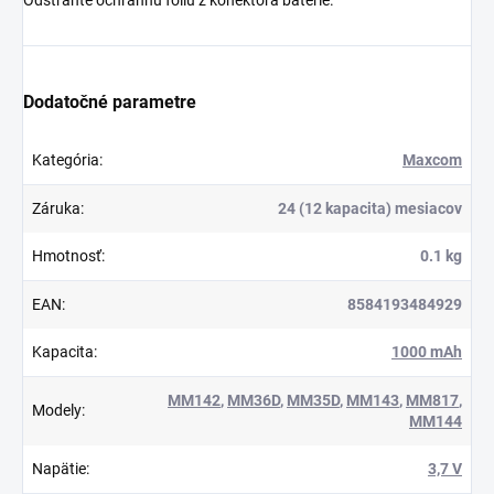
Dodatočné parametre
Kategória
:
Maxcom
Záruka
:
24 (12 kapacita) mesiacov
Hmotnosť
:
0.1 kg
EAN
:
8584193484929
Kapacita
:
1000 mAh
MM142
,
MM36D
,
MM35D
,
MM143
,
MM817
,
Modely
:
MM144
Napätie
:
3,7 V