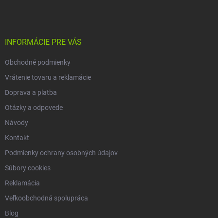
r
n
p
v
i
ä
k
e
t
y
v
i
INFORMÁCIE PRE VÁS
ý
e
p
Obchodné podmienky
i
s
Vrátenie tovaru a reklamácie
u
Doprava a platba
Otázky a odpovede
Návody
Kontakt
Podmienky ochrany osobných údajov
Súbory cookies
Reklamácia
Veľkoobchodná spolupráca
Blog