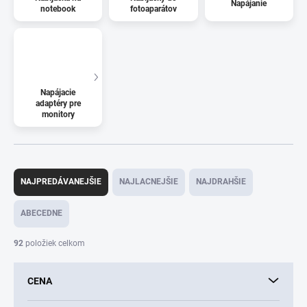
Napájanie
notebook
fotoaparátov
Napájacie
adaptéry pre
monitory
R
a
NAJPREDÁVANEJŠIE
NAJLACNEJŠIE
NAJDRAHŠIE
d
e
ABECEDNE
n
i
92
položiek celkom
e
p
CENA
r
o