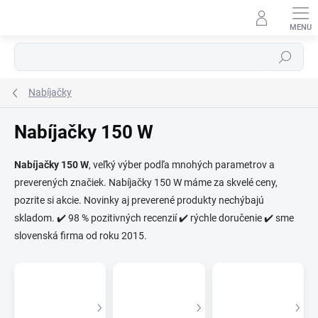
Prejsť
na
obsah
Hľadať
Nabíjačky
Nabíjačky 150 W
⬇
Nabíjačky 150 W
, veľký výber podľa mnohých parametrov a
AI asistent · online
preverených značiek. Nabíjačky 150 W máme za skvelé ceny,
pozrite si akcie. Novinky aj preverené produkty nechýbajú
skladom. ✔️ 98 % pozitivných recenzií ✔️ rýchle doručenie ✔️ sme
slovenská firma od roku 2015.