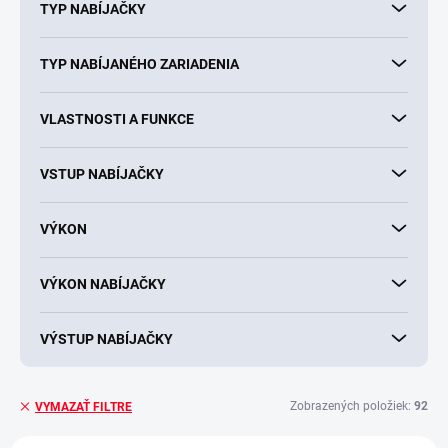
TYP NABÍJAČKY
TYP NABÍJANÉHO ZARIADENIA
VLASTNOSTI A FUNKCE
VSTUP NABÍJAČKY
VÝKON
VÝKON NABÍJAČKY
VÝSTUP NABÍJAČKY
Zobrazených položiek:
92
VYMAZAŤ FILTRE
V