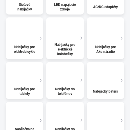
Sieťové
LED napájacie
AC/DC adaptéry
nabíjačky
zdroje
Nabíjačky pre
Nabíjačky pre
Nabíjačky pre
elektrické
elektrobicykle
Aku náradie
kolobežky
Nabíjačky pre
Nabíjačky do
Nabíjačky batérií
tablety
telefónov
Nabíjačka na
Nabíjačky do