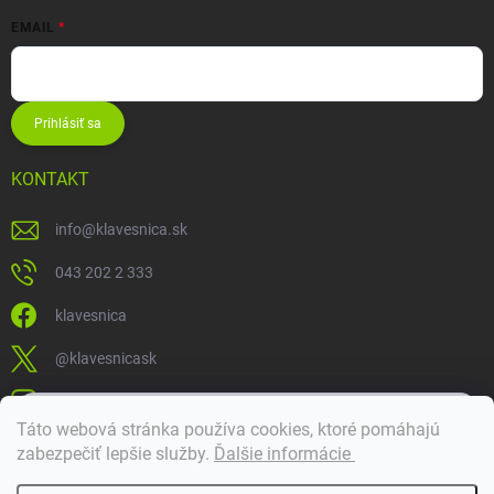
EMAIL
Prihlásiť sa
KONTAKT
info
@
klavesnica.sk
043 202 2 333
klavesnica
@klavesnicask
klavesnica_sk
×
Táto webová stránka používa cookies, ktoré pomáhajú
Dobrý deň! 👋 Pomôžem vám nájsť správny diel. Napíšte mi.
zabezpečiť lepšie služby
.
Ďalšie informácie
Doprava a platba