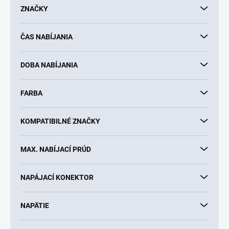
d
ZNAČKY
u
k
ČAS NABÍJANIA
t
o
v
DOBA NABÍJANIA
FARBA
KOMPATIBILNÉ ZNAČKY
MAX. NABÍJACÍ PRÚD
NAPÁJACÍ KONEKTOR
NAPÄTIE