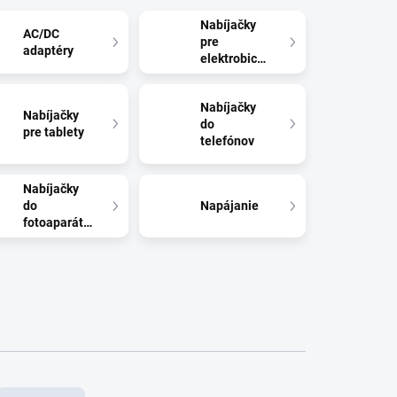
Nabíjačky
AC/DC
pre
adaptéry
elektrobicykle
Nabíjačky
Nabíjačky
do
pre tablety
telefónov
Nabíjačky
do
Napájanie
fotoaparátov