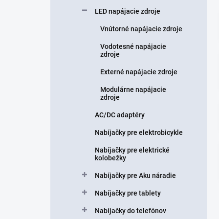
n
LED napájacie zdroje
e
l
Vnútorné napájacie zdroje
Vodotesné napájacie
zdroje
Externé napájacie zdroje
Modulárne napájacie
zdroje
AC/DC adaptéry
Nabíjačky pre elektrobicykle
Nabíjačky pre elektrické
kolobežky
Nabíjačky pre Aku náradie
Nabíjačky pre tablety
Nabíjačky do telefónov