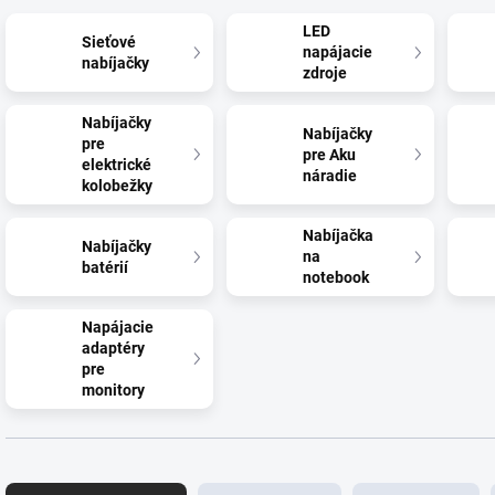
LED
Sieťové
napájacie
nabíjačky
zdroje
Nabíjačky
Nabíjačky
pre
pre Aku
elektrické
náradie
kolobežky
Nabíjačka
Nabíjačky
na
batérií
notebook
Napájacie
adaptéry
pre
monitory
R