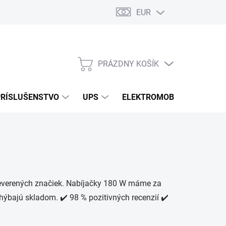
EUR
Podmienky ochrany osobných údajov
Súbory cookies
Rekla
PRÁZDNY KOŠÍK
NÁKUPNÝ
KOŠÍK
PRÍSLUŠENSTVO
UPS
ELEKTROMOBILITA
O
reverených značiek. Nabíjačky 180 W máme za
chýbajú skladom. ✔️ 98 % pozitivných recenzií ✔️