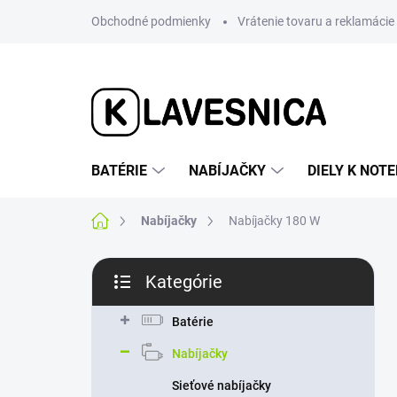
Prejsť
Obchodné podmienky
Vrátenie tovaru a reklamácie
na
obsah
BATÉRIE
NABÍJAČKY
DIELY K NO
Domov
Nabíjačky
Nabíjačky 180 W
B
Kategórie
o
Preskočiť
č
kategórie
n
Batérie
ý
Nabíjačky
p
a
Sieťové nabíjačky