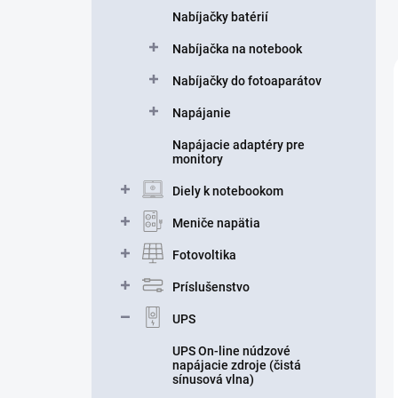
Nabíjačky batérií
Nabíjačka na notebook
Nabíjačky do fotoaparátov
Napájanie
Napájacie adaptéry pre
monitory
Diely k notebookom
Meniče napätia
Fotovoltika
Príslušenstvo
UPS
UPS On-line núdzové
napájacie zdroje (čistá
sínusová vlna)