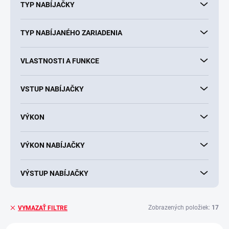
TYP NABÍJAČKY
TYP NABÍJANÉHO ZARIADENIA
VLASTNOSTI A FUNKCE
VSTUP NABÍJAČKY
VÝKON
VÝKON NABÍJAČKY
VÝSTUP NABÍJAČKY
Zobrazených položiek:
17
VYMAZAŤ FILTRE
V