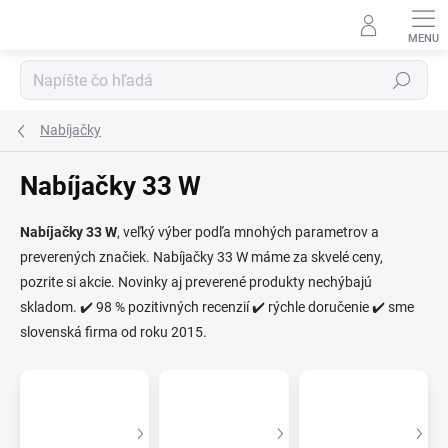
Prejsť
na
obsah
Hľadať
Nabíjačky
⬇
AI asistent · online
Nabíjačky 33 W
Nabíjačky 33 W
, veľký výber podľa mnohých parametrov a
preverených značiek. Nabíjačky 33 W máme za skvelé ceny,
pozrite si akcie. Novinky aj preverené produkty nechýbajú
skladom. ✔️ 98 % pozitivných recenzií ✔️ rýchle doručenie ✔️ sme
slovenská firma od roku 2015.