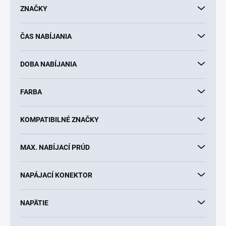
d
ZNAČKY
u
k
ČAS NABÍJANIA
t
o
v
DOBA NABÍJANIA
FARBA
KOMPATIBILNÉ ZNAČKY
MAX. NABÍJACÍ PRÚD
NAPÁJACÍ KONEKTOR
NAPÄTIE