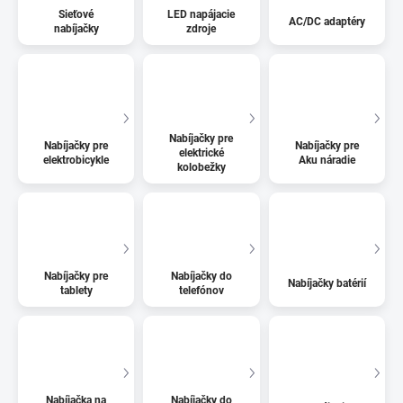
Sieťové
LED napájacie
AC/DC adaptéry
nabíjačky
zdroje
Nabíjačky pre
Nabíjačky pre
Nabíjačky pre
elektrické
elektrobicykle
Aku náradie
kolobežky
Nabíjačky pre
Nabíjačky do
Nabíjačky batérií
tablety
telefónov
Nabíjačka na
Nabíjačky do