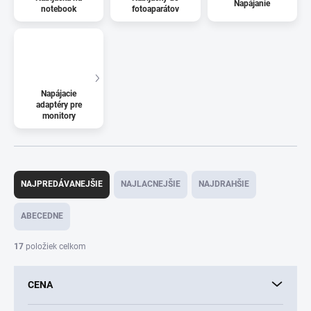
Napájanie
notebook
fotoaparátov
Napájacie
adaptéry pre
monitory
R
a
NAJPREDÁVANEJŠIE
NAJLACNEJŠIE
NAJDRAHŠIE
d
e
ABECEDNE
n
i
17
položiek celkom
e
p
CENA
r
o