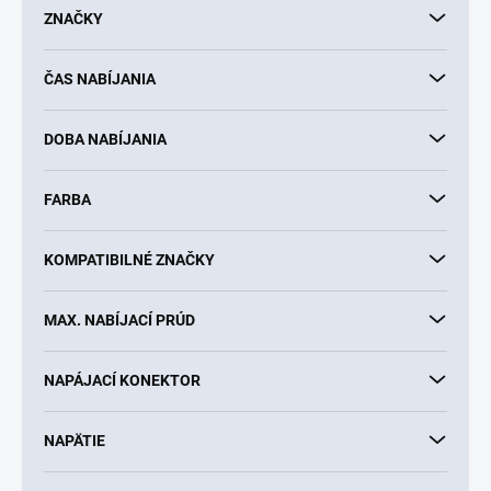
d
ZNAČKY
u
k
ČAS NABÍJANIA
t
o
v
DOBA NABÍJANIA
FARBA
KOMPATIBILNÉ ZNAČKY
MAX. NABÍJACÍ PRÚD
NAPÁJACÍ KONEKTOR
NAPÄTIE