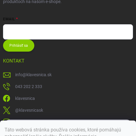
produktoch na našom e-shope.
EMAIL
Prihlásiť sa
KONTAKT
info
@
klavesnica.sk
043 202 2 333
klavesnica
@klavesnicask
klavesnica_sk
×
Táto webová stránka používa cookies, ktoré pomáhajú
Dobrý deň! 👋 Pomôžem vám nájsť správny diel. Napíšte mi.