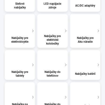
Sieťové
LED napájacie
AC/DC adaptéry
nabíjačky
zdroje
Nabíjačky pre
Nabíjačky pre
Nabíjačky pre
elektrické
elektrobicykle
Aku náradie
kolobežky
Nabíjačky pre
Nabíjačky do
Nabíjačky batérií
tablety
telefónov
Nabíjačka na
Nabíjačky do