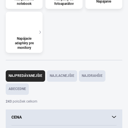
Napájanie
notebook
fotoaparátov
Napájacie
adaptéry pre
monitory
R
a
NAJPREDÁVANEJŠIE
NAJLACNEJŠIE
NAJDRAHŠIE
d
e
ABECEDNE
n
i
243
položiek celkom
e
p
CENA
r
o