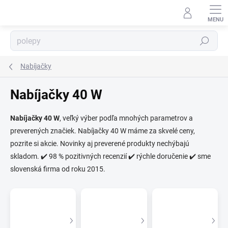
Prejsť
na
obsah
Hľadať
Nabíjačky
Nabíjačky 40 W
⬇
Nabíjačky 40 W
, veľký výber podľa mnohých parametrov a
AI asistent · online
preverených značiek. Nabíjačky 40 W máme za skvelé ceny,
pozrite si akcie. Novinky aj preverené produkty nechýbajú
skladom. ✔️ 98 % pozitivných recenzií ✔️ rýchle doručenie ✔️ sme
slovenská firma od roku 2015.