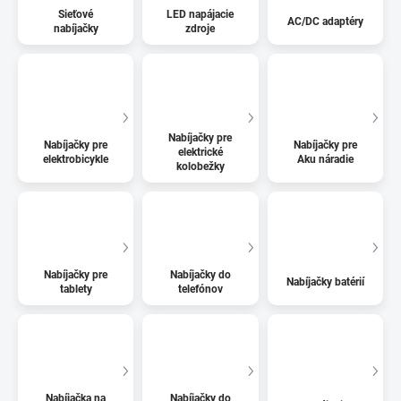
Sieťové
LED napájacie
AC/DC adaptéry
nabíjačky
zdroje
Nabíjačky pre
Nabíjačky pre
Nabíjačky pre
elektrické
elektrobicykle
Aku náradie
kolobežky
Nabíjačky pre
Nabíjačky do
Nabíjačky batérií
tablety
telefónov
Nabíjačka na
Nabíjačky do