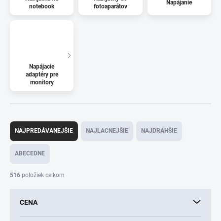
Napájanie
notebook
fotoaparátov
Napájacie
adaptéry pre
monitory
R
a
NAJPREDÁVANEJŠIE
NAJLACNEJŠIE
NAJDRAHŠIE
d
e
ABECEDNE
n
i
516
položiek celkom
e
p
CENA
r
o