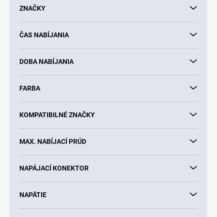
d
ZNAČKY
u
k
ČAS NABÍJANIA
t
o
v
DOBA NABÍJANIA
FARBA
KOMPATIBILNÉ ZNAČKY
MAX. NABÍJACÍ PRÚD
NAPÁJACÍ KONEKTOR
NAPÄTIE