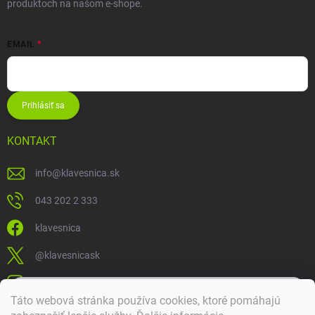
produktoch na našom e-shope.
EMAIL
Prihlásiť sa
KONTAKT
info
@
klavesnica.sk
043 202 2 333
klavesnica
@klavesnicask
klavesnica_sk
×
Táto webová stránka používa cookies, ktoré pomáhajú
Dobrý deň! 👋 Pomôžem vám nájsť správny diel. Napíšte mi.