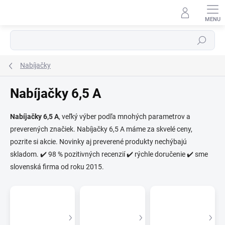
Prejsť
na
obsah
Hľadať
Nabíjačky
Nabíjačky 6,5 A
⬇
Nabíjačky 6,5 A
, veľký výber podľa mnohých parametrov a
AI asistent · online
preverených značiek. Nabíjačky 6,5 A máme za skvelé ceny,
pozrite si akcie. Novinky aj preverené produkty nechýbajú
skladom. ✔️ 98 % pozitivných recenzií ✔️ rýchle doručenie ✔️ sme
slovenská firma od roku 2015.