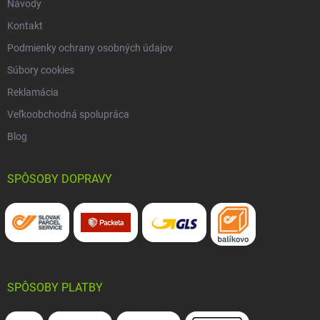
Návody
Kontakt
Podmienky ochrany osobných údajov
Súbory cookies
Reklamácia
Veľkoobchodná spolupráca
Blog
SPÔSOBY DOPRAVY
SPÔSOBY PLATBY