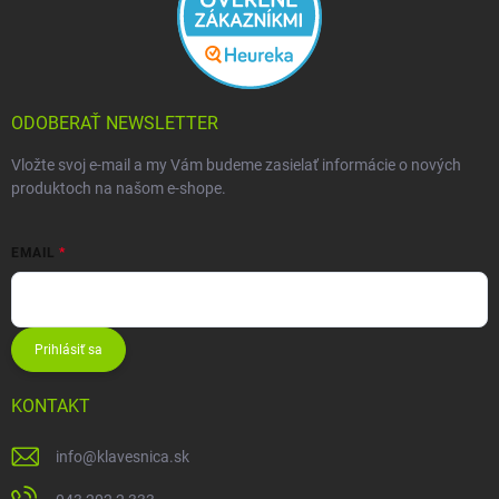
ODOBERAŤ NEWSLETTER
Vložte svoj e-mail a my Vám budeme zasielať informácie o nových
produktoch na našom e-shope.
EMAIL
Prihlásiť sa
KONTAKT
info
@
klavesnica.sk