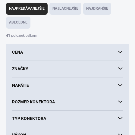
R
a
NAJPREDÁVANEJŠIE
NAJLACNEJŠIE
NAJDRAHŠIE
d
e
ABECEDNE
n
i
41
položiek celkom
e
p
CENA
r
o
d
ZNAČKY
u
k
NAPÄTIE
t
o
v
ROZMER KONEKTORA
TYP KONEKTORA
VÝKON