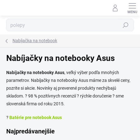
Prejsť
na
obsah
Hľadať
Nabíjačka na notebook
Nabíjačky na notebooky Asus
⬇
AI asistent · online
Nabíjačky na notebooky Asus
, veľký výber podľa mnohých
parametrov. Nabíjačky na notebooky Asus máme za skvelé ceny,
pozrite si akcie. Novinky aj preverené produkty nechýbajú
skladom. ? 98 % pozitívnych recenzií ? rýchle doručenie ? sme
slovenská firma od roku 2015.
?
Batérie pre notebook Asus
Najpredávanejšie