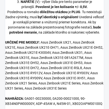
3.
NAPÄTIE
(V) - výber čísla pre tento parameter je
prísnejší.
Povolené je len kolísanie +/- 0,5V.
Poslednou a rovnako
dôležitou otázkou
je
PLUG
. Tu neexistujú
žiadne výnimky, musí
byť identický s originálom!
Uvedená veľkosť
je vonkajší priemer a vnútorný priemer konektora. Ak by
porovnanie na základe prezentovanej fotografie nestačí,
bude
potrebné meranie,
na základe ktorého si nakoniec vyberiete.
URČENÉ PRE MODELY:
Asus ZenBook UX21, Asus ZenBook
UX21E, Asus ZenBook UX21E-DH71, Asus ZenBook UX21E-DH52,
Asus ZenBook UX21E-KX004V, Asus ZenBook UX31, Asus
ZenBook UX31E, Asus ZenBook UX31E-081A2677M, Asus
ZenBook UX31E-DH52, Asus ZenBook UX31E-DH53, Asus
ZenBook UX31E-DH72, Asus ZenBook UX31E-RSL8, Asus
ZenBook UX31E-RY012V, Asus ZenBook UX31E-RY003V, Asus
ZenBook UX31E-RY009V, Asus ZenBook UX31E-XH51, Asus
Zenbook UX21 Series, Asus Zenbook UX21E Series, Asus Zenbook
UX31 Series, Asus Zenbook UX31E Series
NAHRÁDZA:
0A001-00230000, 0A200-00021000, 90-
XB34N0PW00000Y, ADP-45AW A, N45W-01, XB02OAPW00100Q