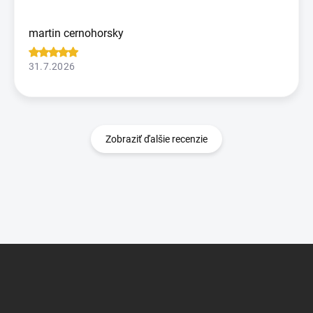
martin cernohorsky
31.7.2026
Zobraziť ďalšie recenzie
Z
á
p
ä
t