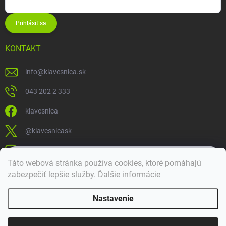
Prihlásiť sa
KONTAKT
info
@
klavesnica.sk
043 202 2 333
klavesnica
@klavesnicask
klavesnica_sk
×
Táto webová stránka používa cookies, ktoré pomáhajú
Dobrý deň! 👋 Pomôžem vám nájsť správny diel. Napíšte mi.
zabezpečiť lepšie služby
.
Ďalšie informácie
Doprava a platba
Nastavenie