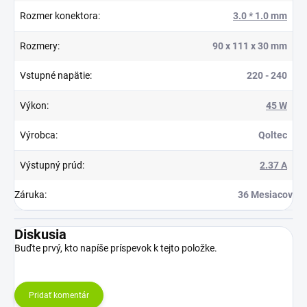
Rozmer konektora
:
3.0 * 1.0 mm
Rozmery
:
90 x 111 x 30 mm
Vstupné napätie
:
220 - 240
Výkon
:
45 W
Výrobca
:
Qoltec
Výstupný prúd
:
2.37 A
Záruka
:
36 Mesiacov
Diskusia
Buďte prvý, kto napíše príspevok k tejto položke.
Pridať komentár