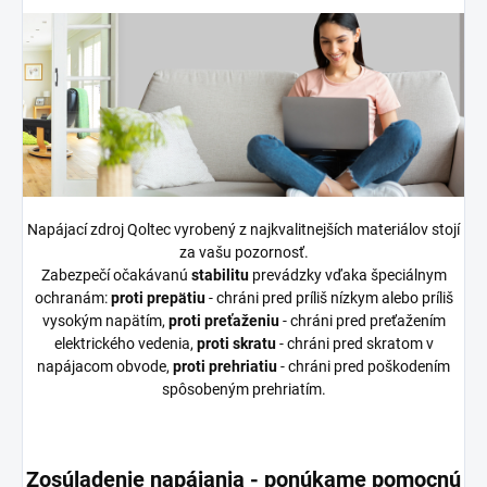
Napájací zdroj Qoltec vyrobený z najkvalitnejších materiálov stojí
za vašu pozornosť.
Zabezpečí očakávanú
stabilitu
prevádzky vďaka špeciálnym
ochranám:
proti prepätiu
- chráni pred príliš nízkym alebo príliš
vysokým napätím,
proti preťaženiu
-
chráni pred preťažením
elektrického vedenia,
proti
skratu
- chráni pred skratom v
napájacom obvode,
proti
prehriatiu
- chráni pred poškodením
spôsobeným prehriatím.
Zosúladenie napájania - ponúkame pomocnú