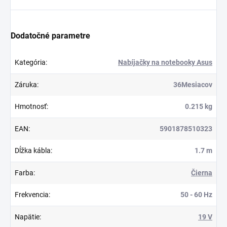
Dodatočné parametre
Kategória
:
Nabíjačky na notebooky Asus
Záruka
:
36Mesiacov
Hmotnosť
:
0.215 kg
EAN
:
5901878510323
Dĺžka kábla
:
1.7 m
Farba
:
Čierna
Frekvencia
:
50 - 60 Hz
Napätie
:
19 V