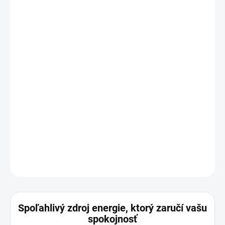
DORUČENIA
−
+
Pridať do košíka
Nabíjačky značky Qoltec určené pre notebooky sú zárukou
bezpečného napájania a používania.
Napájacie zdroje majú množstvo ochranných prvkov na
ochranu pripojeného notebooku.
Vyznačujú sa vysokou účinnosťou, ktorá znižuje spotrebu
energie.
DETAILNÉ INFORMÁCIE
OPÝTAŤ SA
STRÁŽIŤ
Spoľahlivý zdroj energie, ktorý zaručí vašu
spokojnosť