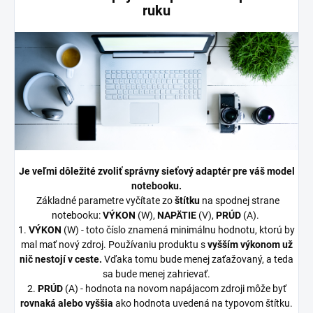
ruku
Je veľmi dôležité zvoliť správny sieťový adaptér pre váš model
notebooku.
Základné parametre vyčítate zo
štítku
na spodnej strane
notebooku:
VÝKON
(W),
NAPÄTIE
(V),
PRÚD
(A).
1.
VÝKON
(W) - toto číslo znamená minimálnu hodnotu, ktorú by
mal mať nový zdroj. Používaniu produktu s
vyšším výkonom už
nič nestojí v ceste.
Vďaka tomu bude menej zaťažovaný, a teda
sa bude menej zahrievať.
2.
PRÚD
(A) - hodnota na novom napájacom zdroji môže byť
rovnaká alebo vyššia
ako hodnota uvedená na typovom štítku.