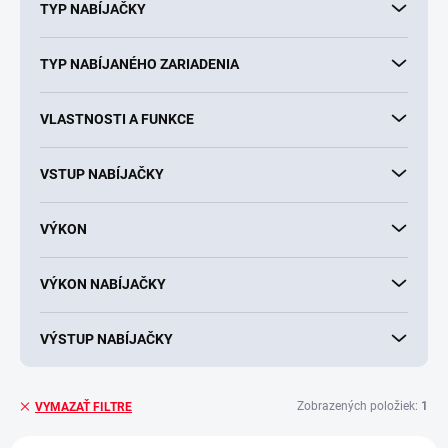
TYP NABÍJAČKY
TYP NABÍJANÉHO ZARIADENIA
VLASTNOSTI A FUNKCE
VSTUP NABÍJAČKY
VÝKON
VÝKON NABÍJAČKY
VÝSTUP NABÍJAČKY
Zobrazených položiek:
1
VYMAZAŤ FILTRE
V