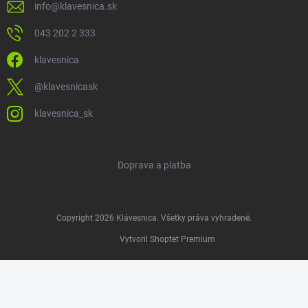
info
@
klavesnica.sk
043 202 2 333
klavesnica
@klavesnicask
klavesnica_sk
Doprava a platba
Copyright 2026
Klávesnica
. Všetky práva vyhradené.
Vytvoril Shoptet Premium