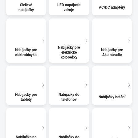
Sieťové
LED napájacie
AC/DC adaptéry
nabíjačky
zdroje
Nabíjačky pre
Nabíjačky pre
Nabíjačky pre
elektrické
elektrobicykle
Aku náradie
kolobežky
Nabíjačky pre
Nabíjačky do
Nabíjačky batérií
tablety
telefónov
Nabíjačka na
Nabíjačky do