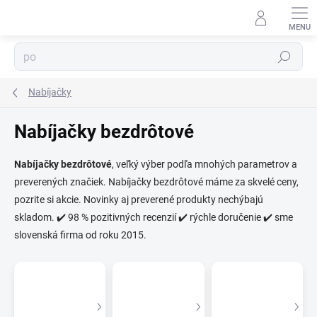
Prejsť
na
obsah
⬇
Hľadať
AI asistent · online
Nabíjačky
Nabíjačky bezdrôtové
Nabíjačky bezdrôtové
, veľký výber podľa mnohých parametrov a
preverených značiek. Nabíjačky bezdrôtové máme za skvelé ceny,
pozrite si akcie. Novinky aj preverené produkty nechýbajú
skladom. ✔️ 98 % pozitivných recenzií ✔️ rýchle doručenie ✔️ sme
slovenská firma od roku 2015.