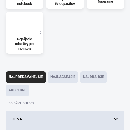
Napájanie
notebook
fotoaparátov
Napájacie
adaptéry pre
monitory
R
a
NAJPREDÁVANEJŠIE
NAJLACNEJŠIE
NAJDRAHŠIE
d
e
ABECEDNE
n
i
1
položiek celkom
e
p
CENA
r
o