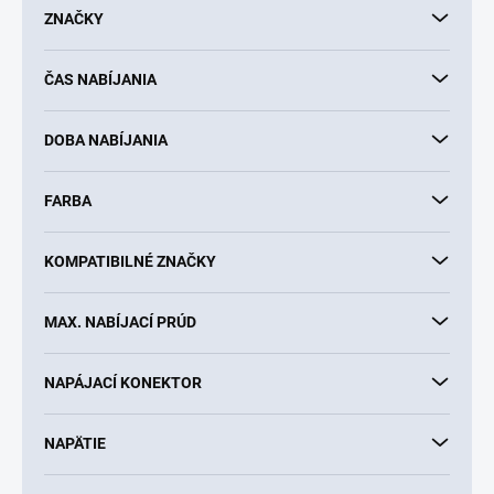
d
ZNAČKY
u
k
ČAS NABÍJANIA
t
o
v
DOBA NABÍJANIA
FARBA
KOMPATIBILNÉ ZNAČKY
MAX. NABÍJACÍ PRÚD
NAPÁJACÍ KONEKTOR
NAPÄTIE