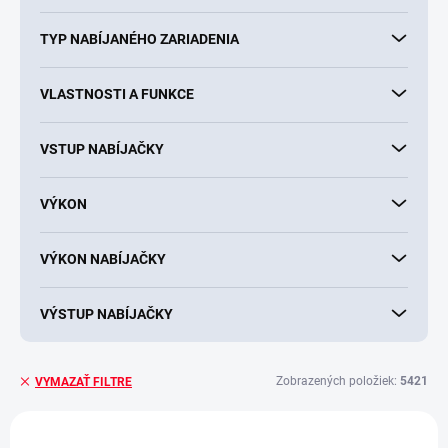
TYP NABÍJANÉHO ZARIADENIA
VLASTNOSTI A FUNKCE
VSTUP NABÍJAČKY
VÝKON
VÝKON NABÍJAČKY
VÝSTUP NABÍJAČKY
Zobrazených položiek:
5421
VYMAZAŤ FILTRE
V
ý
+ DARČEK ZDARMA