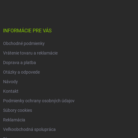
p
a
á
r
n
p
v
i
ä
k
e
t
y
v
i
INFORMÁCIE PRE VÁS
ý
e
p
Obchodné podmienky
i
s
Vrátenie tovaru a reklamácie
u
Doprava a platba
Otázky a odpovede
Návody
Kontakt
Podmienky ochrany osobných údajov
Súbory cookies
Reklamácia
Veľkoobchodná spolupráca