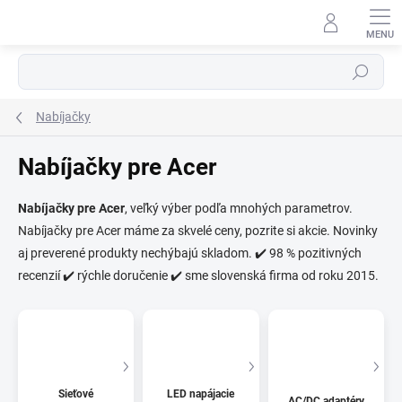
Prejsť
na
obsah
Hľadať
Nabíjačky
Nabíjačky pre Acer
⬇
Nabíjačky pre Acer
, veľký výber podľa mnohých parametrov.
AI asistent · online
Nabíjačky pre Acer máme za skvelé ceny, pozrite si akcie. Novinky
aj preverené produkty nechýbajú skladom. ✔️ 98 % pozitivných
recenzií ✔️ rýchle doručenie ✔️ sme slovenská firma od roku 2015.
Sieťové
LED napájacie
AC/DC adaptéry