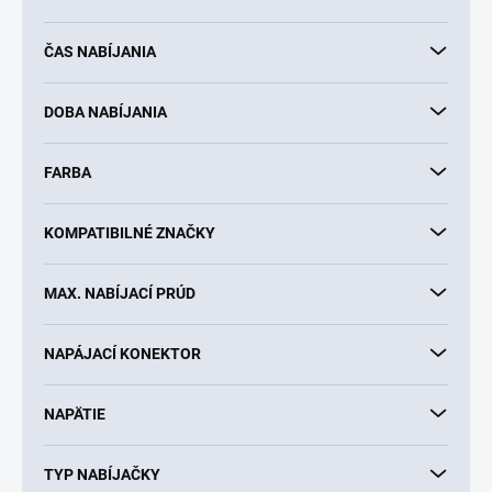
u
k
ČAS NABÍJANIA
t
o
v
DOBA NABÍJANIA
FARBA
KOMPATIBILNÉ ZNAČKY
MAX. NABÍJACÍ PRÚD
NAPÁJACÍ KONEKTOR
NAPÄTIE
TYP NABÍJAČKY