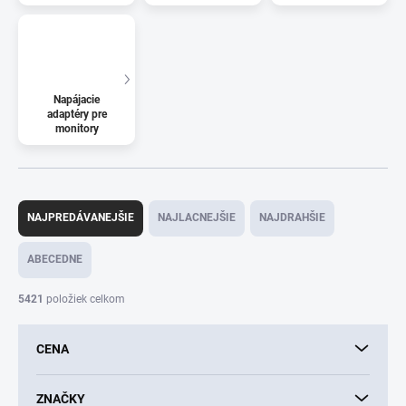
Napájacie
adaptéry pre
monitory
R
a
NAJPREDÁVANEJŠIE
NAJLACNEJŠIE
NAJDRAHŠIE
d
e
ABECEDNE
n
i
5421
položiek celkom
e
p
CENA
r
o
d
ZNAČKY