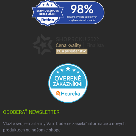
ODOBERAŤ NEWSLETTER
Vložte svoj e-mail a my Vám budeme zasielať informácie o nových
produktoch na našom e-shope.