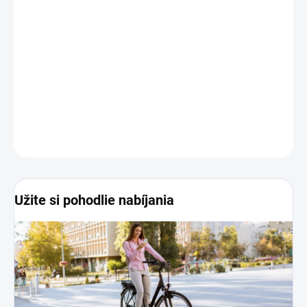
DORUČENIA
Nabíjačka Qoltec 42 V s 3P zástrčkou Bosch určená pre elektrické
bicykle s 36 V batériou. Stabilné prevádzkové parametre nabíjačky
zaručujú bezpečnosť batérie počas nabíjania. Nabíjačka má
ochranu proti prebitiu batérie.
DETAILNÉ INFORMÁCIE
OPÝTAŤ SA
STRÁŽIŤ
Užite si pohodlie nabíjania