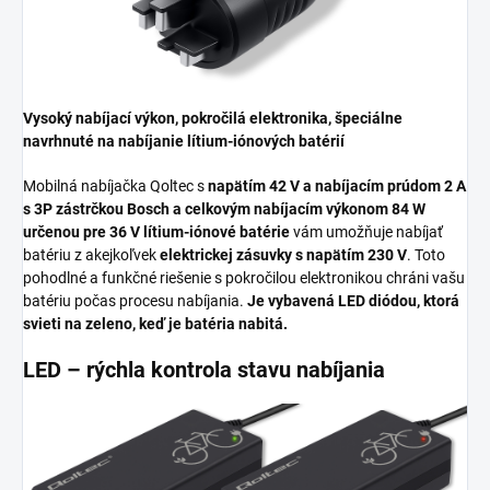
Vysoký nabíjací výkon, pokročilá elektronika, špeciálne
navrhnuté na nabíjanie lítium-iónových batérií
Mobilná nabíjačka Qoltec s
napätím 42 V a nabíjacím prúdom 2 A
s 3P zástrčkou Bosch
a celkovým nabíjacím výkonom 84 W
určenou pre 36 V lítium-iónové batérie
vám umožňuje nabíjať
batériu z akejkoľvek
elektrickej zásuvky s napätím 230 V
. Toto
pohodlné a funkčné riešenie s pokročilou elektronikou chráni vašu
batériu počas procesu nabíjania.
Je vybavená LED diódou, ktorá
svieti na zeleno, keď je batéria nabitá.
LED – rýchla kontrola stavu nabíjania