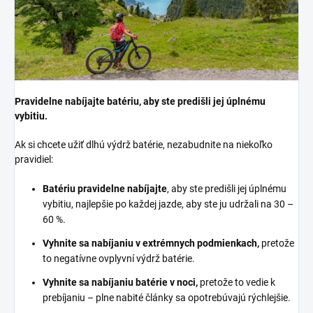
Pravidelne nabíjajte batériu, aby ste predišli jej úplnému
vybitiu.
Ak si chcete užiť dlhú výdrž batérie, nezabudnite na niekoľko
pravidiel:
Batériu pravidelne nabíjajte
, aby ste predišli jej úplnému
vybitiu, najlepšie po každej jazde, aby ste ju udržali na 30 –
60 %.
Vyhnite sa nabíjaniu v extrémnych podmienkach,
pretože
to negatívne ovplyvní výdrž batérie.
Vyhnite sa nabíjaniu batérie v noci,
pretože to vedie k
prebíjaniu – plne nabité články sa opotrebúvajú rýchlejšie.