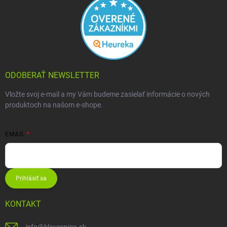
ODOBERAŤ NEWSLETTER
Vložte svoj e-mail a my Vám budeme zasielať informácie o nových
produktoch na našom e-shope.
EMAIL
Prihlásiť sa
KONTAKT
info
@
klavesnica.sk