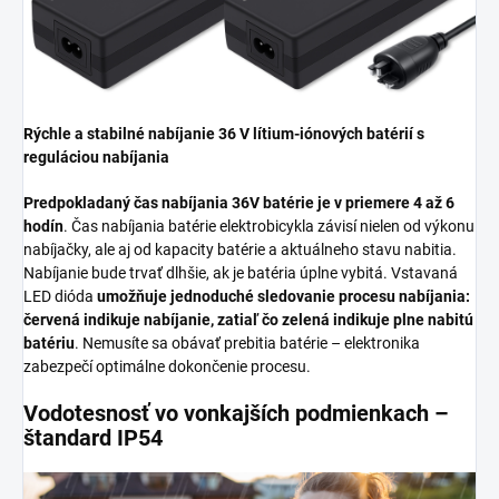
Rýchle a stabilné nabíjanie 36 V lítium-iónových batérií s
reguláciou nabíjania
Predpokladaný čas nabíjania 36V batérie je v priemere 4 až 6
hodín
. Čas nabíjania batérie elektrobicykla závisí nielen od výkonu
nabíjačky, ale aj od kapacity batérie a aktuálneho stavu nabitia.
Nabíjanie bude trvať dlhšie, ak je batéria úplne vybitá. Vstavaná
LED dióda
umožňuje jednoduché sledovanie procesu nabíjania:
červená indikuje nabíjanie, zatiaľ čo zelená indikuje plne nabitú
batériu
. Nemusíte sa obávať prebitia batérie – elektronika
zabezpečí optimálne dokončenie procesu.
Vodotesnosť vo vonkajších podmienkach –
štandard IP54