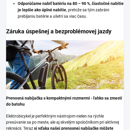
Odporúčame nabiť batériu na 80 – 90 %
,
čiastočné nabitie
je lepšie ako úplné nabitie
, pretože sa tým zabráni
prebíjaniu batérie a ušetrí sa viac času.
Záruka úspešnej a bezproblémovej jazdy
Prenosná nabíjačka s kompaktnými rozmermi - ľahko sa zmestí
do batohu
Elektrobicykel je perfektným nástrojom nielen na rýchle
presúvanie sa po meste, ale aj skvelým spoločníkom pri aktívnej
rekreácii. Teraz
si vďaka našej prenosnej nabíjačke môžete