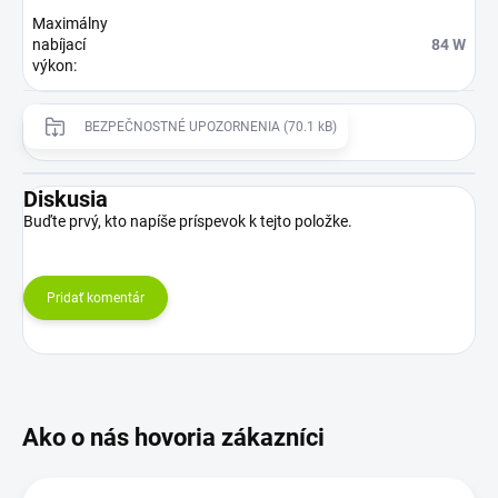
Maximálny
nabíjací
84 W
výkon
:
BEZPEČNOSTNÉ UPOZORNENIA (70.1 kB)
Diskusia
Buďte prvý, kto napíše príspevok k tejto položke.
Pridať komentár