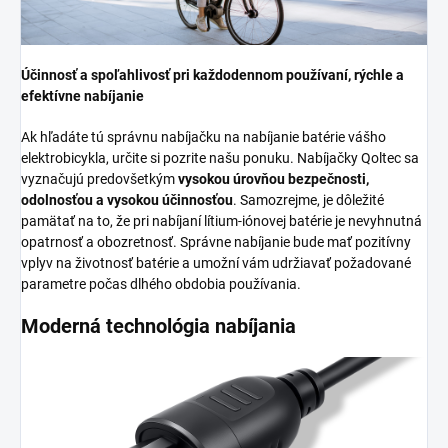
Účinnosť a spoľahlivosť pri každodennom používaní, rýchle a
efektívne nabíjanie
Ak hľadáte tú správnu nabíjačku na nabíjanie batérie vášho
elektrobicykla, určite si pozrite našu ponuku. Nabíjačky Qoltec sa
vyznačujú predovšetkým
vysokou úrovňou bezpečnosti,
odolnosťou a vysokou účinnosťou
. Samozrejme, je dôležité
pamätať na to, že pri nabíjaní lítium-iónovej batérie je nevyhnutná
opatrnosť a obozretnosť. Správne nabíjanie bude mať pozitívny
vplyv na životnosť batérie a umožní vám udržiavať požadované
parametre počas dlhého obdobia používania.
Moderná technológia nabíjania