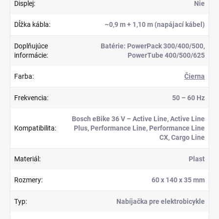
Displej
:
Nie
Dĺžka kábla
:
~0,9 m + 1,10 m (napájací kábel)
Doplňujúce
Batérie: PowerPack 300/400/500,
informácie
:
PowerTube 400/500/625
Farba
:
Čierna
Frekvencia
:
50 – 60 Hz
Bosch eBike 36 V – Active Line, Active Line
Kompatibilita
:
Plus, Performance Line, Performance Line
CX, Cargo Line
Materiál
:
Plast
Rozmery
:
60 x 140 x 35 mm
Typ
:
Nabíjačka pre elektrobicykle