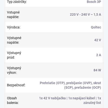
Typ zástrčky
:
Bosch 3P
Vstupné
220 V - 240 V ~ 1,5 A
napätie
:
Výrobca
:
Qoltec
Výstupné
42 V
napätie
:
Výstupný
2 A
prúd
:
Výstupný
84 W
výkon
:
Prehriatie (OTP), prebíjanie (OVP), skrat
Bezpečnosť
:
(SCP), preťaženie (OCP)
Obsah
1x 42 V nabíjačka | 1x napájací kábel | 1x
balenia
:
záručný list