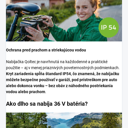
Ochrana pred prachom a striekajúcou vodou
Nabíjačka Qoltec je navrhnutá na každodenné a praktické
použitie – aj v menej priaznivých poveternostných podmienkach.
Kryt zariadenia spĺňa štandard IP54, čo znamená, že nabíjačku
môžete bezpečne používať v garáži, pod prístreškom pre auto
alebo dokonca vonku – bez obáv z náhodného postriekania
vodou alebo prachom
.
Ako dlho sa nabíja 36 V batéria?