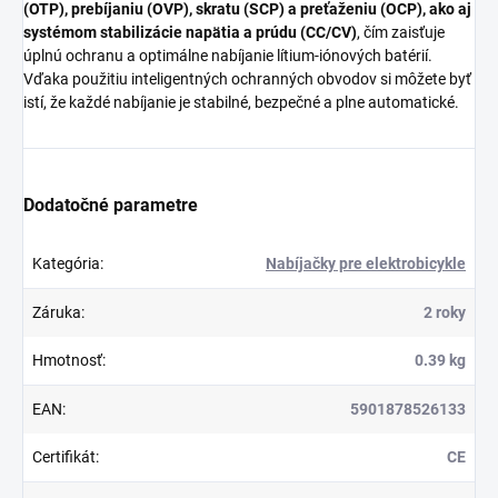
(OTP), prebíjaniu (OVP), skratu (SCP) a preťaženiu (OCP), ako aj
systémom stabilizácie napätia a prúdu (CC/CV)
, čím zaisťuje
úplnú ochranu a optimálne nabíjanie lítium-iónových batérií.
Vďaka použitiu inteligentných ochranných obvodov si môžete byť
istí, že každé nabíjanie je stabilné, bezpečné a plne automatické.
Dodatočné parametre
Kategória
:
Nabíjačky pre elektrobicykle
Záruka
:
2 roky
Hmotnosť
:
0.39 kg
EAN
:
5901878526133
Certifikát
:
CE