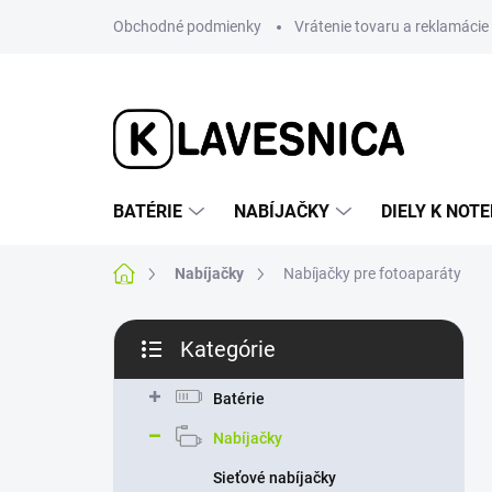
Prejsť
Obchodné podmienky
Vrátenie tovaru a reklamácie
na
obsah
BATÉRIE
NABÍJAČKY
DIELY K NO
Domov
Nabíjačky
Nabíjačky pre fotoaparáty
B
Kategórie
o
Preskočiť
č
kategórie
n
Batérie
ý
Nabíjačky
p
a
Sieťové nabíjačky