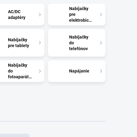
Nabíjačky
AC/DC
pre
adaptéry
elektrobicykle
Nabíjačky
Nabíjačky
do
pre tablety
telefónov
Nabíjačky
do
Napájanie
fotoaparátov