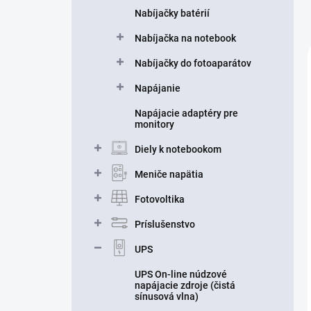
Nabíjačky batérií
Nabíjačka na notebook
Nabíjačky do fotoaparátov
Napájanie
Napájacie adaptéry pre
monitory
Diely k notebookom
Meniče napätia
Fotovoltika
Príslušenstvo
UPS
UPS On-line núdzové
napájacie zdroje (čistá
sínusová vlna)