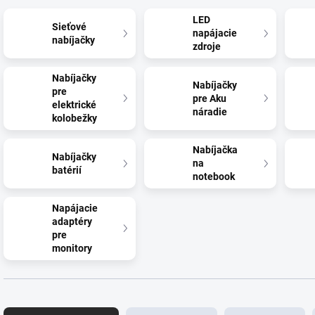
LED
Sieťové
napájacie
nabíjačky
zdroje
Nabíjačky
Nabíjačky
pre
pre Aku
elektrické
náradie
kolobežky
Nabíjačka
Nabíjačky
na
batérií
notebook
Napájacie
adaptéry
pre
monitory
R