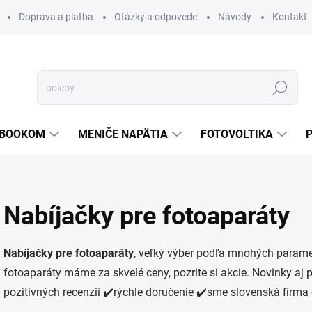
Doprava a platba
Otázky a odpovede
Návody
Kontakt
Hľadať
TEBOOKOM
MENIČE NAPÄTIA
FOTOVOLTIKA
Nabíjačky pre fotoaparáty
Nabíjačky pre fotoaparáty
, veľký výber podľa mnohých parame
fotoaparáty máme za skvelé ceny, pozrite si akcie. Novinky aj
pozitivných recenzií ✔️rýchle doručenie ✔️sme slovenská firma