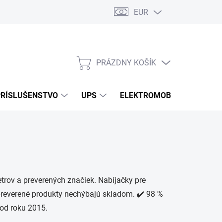
EUR
Podmienky ochrany osobných údajov
Súbory cookies
Rekla
PRÁZDNY KOŠÍK
NÁKUPNÝ
KOŠÍK
PRÍSLUŠENSTVO
UPS
ELEKTROMOBILITA
O
trov a preverených značiek. Nabíjačky pre
 preverené produkty nechýbajú skladom. ✔️ 98 %
 od roku 2015.