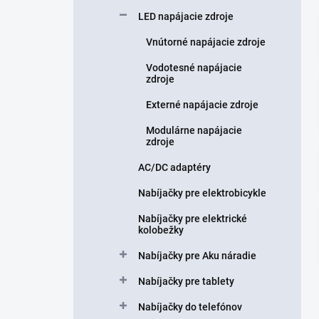
n
LED napájacie zdroje
e
l
Vnútorné napájacie zdroje
Vodotesné napájacie
zdroje
Externé napájacie zdroje
Modulárne napájacie
zdroje
AC/DC adaptéry
Nabíjačky pre elektrobicykle
Nabíjačky pre elektrické
kolobežky
Nabíjačky pre Aku náradie
Nabíjačky pre tablety
Nabíjačky do telefónov