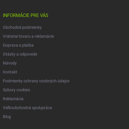
i
ä
k
e
t
y
v
i
INFORMÁCIE PRE VÁS
ý
e
p
Obchodné podmienky
i
s
Vrátenie tovaru a reklamácie
u
Doprava a platba
Otázky a odpovede
Návody
Kontakt
Podmienky ochrany osobných údajov
Súbory cookies
Reklamácia
Veľkoobchodná spolupráca
Blog