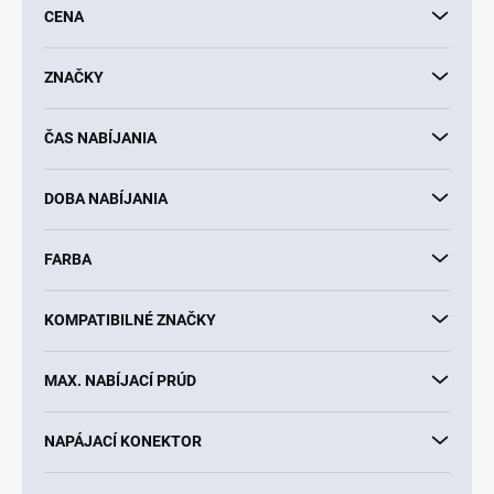
CENA
r
o
d
ZNAČKY
u
k
ČAS NABÍJANIA
t
o
v
DOBA NABÍJANIA
FARBA
KOMPATIBILNÉ ZNAČKY
MAX. NABÍJACÍ PRÚD
NAPÁJACÍ KONEKTOR