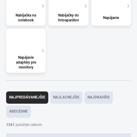
Nabíjačka na
Nabíjačky do
Napájanie
notebook
fotoaparátov
Napájacie
adaptéry pre
monitory
R
a
NAJPREDÁVANEJŠIE
NAJLACNEJŠIE
NAJDRAHŠIE
d
e
ABECEDNE
n
i
1361
položiek celkom
e
p