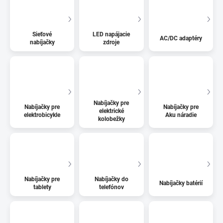
Sieťové
LED napájacie
AC/DC adaptéry
nabíjačky
zdroje
Nabíjačky pre
Nabíjačky pre
Nabíjačky pre
elektrické
elektrobicykle
Aku náradie
kolobežky
Nabíjačky pre
Nabíjačky do
Nabíjačky batérií
tablety
telefónov