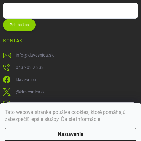
Prihlásiť sa
KONTAKT
info
@
klavesnica.sk
043 202 2 333
klavesnica
@klavesnicask
klavesnica_sk
×
Táto webová stránka používa cookies, ktoré pomáhajú
Dobrý deň! 👋 Pomôžem vám nájsť správny diel. Napíšte mi.
zabezpečiť lepšie služby
.
Ďalšie informácie
Doprava a platba
Nastavenie