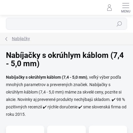
Prejsť
na
obsah
Hľadať
Nabíjačky
Nabíjačky s okrúhlym káblom (7,4
- 5,0 mm)
⬇
AI asistent · online
Nabíjačky s okrúhlym káblom (7,4 - 5,0 mm)
, veľký výber podľa
mnohých parametrov a preverených značiek. Nabíjačky s
okrúhlym káblom (7,4 - 5,0 mm) máme za skvelé ceny, pozrite si
akcie. Novinky aj preverené produkty nechýbajú skladom. ✔️ 98 %
pozitivných recenzií ✔️ rýchle doručenie ✔️ sme slovenská firma od
roku 2015.