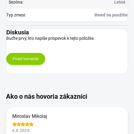
Sezóna
:
Letná
Typ zmesi
:
Ihneď na použitie
Diskusia
Buďte prvý, kto napíše príspevok k tejto položke.
Pridať komentár
Miroslav Mikolaj
6.8.2026