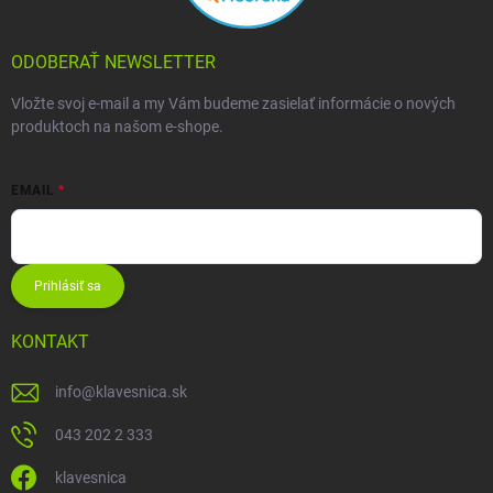
ODOBERAŤ NEWSLETTER
Vložte svoj e-mail a my Vám budeme zasielať informácie o nových
produktoch na našom e-shope.
EMAIL
Prihlásiť sa
KONTAKT
info
@
klavesnica.sk
043 202 2 333
klavesnica