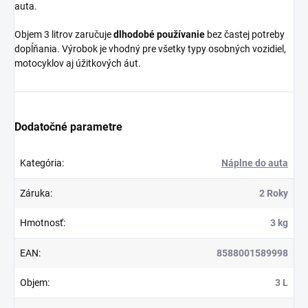
auta.
Objem 3 litrov zaručuje
dlhodobé používanie
bez častej potreby
dopĺňania. Výrobok je vhodný pre všetky typy osobných vozidiel,
motocyklov aj úžitkových áut.
Dodatočné parametre
Kategória
:
Náplne do auta
Záruka
:
2 Roky
Hmotnosť
:
3 kg
EAN
:
8588001589998
Objem
:
3 L