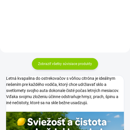
Qi...
Funkcia Power Delivery -
možnosť...
Zobraziť všetky súvisiace produkty
Letná kvapalina do ostrekovačov s vôňou citróna je ideálnym
riešením pre každého vodiča, ktorý chce udržiavať sklo a
svetlomety svojho auta dokonale čisté počas letných mesiacov.
Vďaka svojmu zloženiu účinne odstraňuje hmyz, prach, špinu a
iné nečistoty, ktoré sa na skle bežne usadzujú.