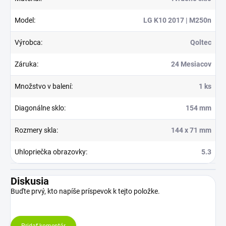
Model
:
LG K10 2017 | M250n
Výrobca
:
Qoltec
Záruka
:
24 Mesiacov
Množstvo v balení
:
1 ks
Diagonálne sklo
:
154 mm
Rozmery skla
:
144 x 71 mm
Uhlopriečka obrazovky
:
5.3
Diskusia
Buďte prvý, kto napíše príspevok k tejto položke.
Pridať komentár