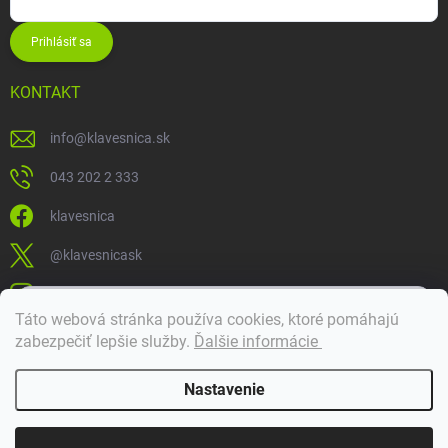
Prihlásiť sa
KONTAKT
info
@
klavesnica.sk
043 202 2 333
klavesnica
@klavesnicask
klavesnica_sk
×
Táto webová stránka používa cookies, ktoré pomáhajú
Dobrý deň! 👋 Pomôžem vám nájsť správny diel. Napíšte mi.
zabezpečiť lepšie služby
.
Ďalšie informácie
Doprava a platba
Nastavenie
Copyright 2026
Klávesnica
. Všetky práva vyhradené.