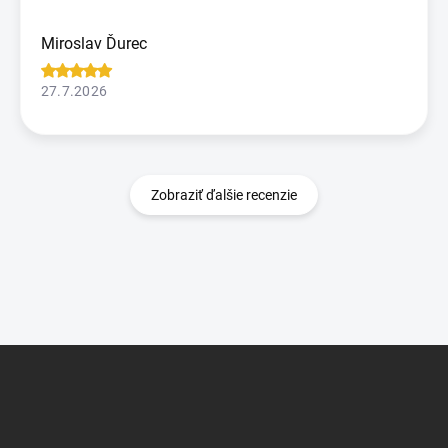
Miroslav Ďurec
27.7.2026
Zobraziť ďalšie recenzie
Z
á
p
ä
t