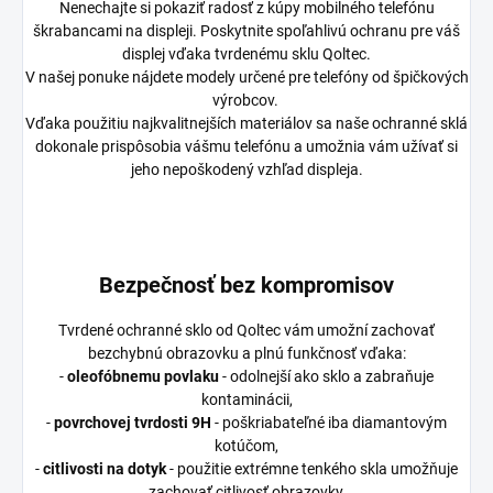
Nenechajte si pokaziť radosť z kúpy mobilného telefónu
škrabancami na displeji. Poskytnite spoľahlivú ochranu pre váš
displej vďaka tvrdenému sklu Qoltec.
V našej ponuke nájdete modely určené pre telefóny od špičkových
výrobcov.
Vďaka použitiu najkvalitnejších materiálov sa naše ochranné sklá
dokonale prispôsobia vášmu telefónu a umožnia vám užívať si
jeho nepoškodený vzhľad displeja.
Bezpečnosť bez kompromisov
Tvrdené ochranné sklo od Qoltec vám umožní zachovať
bezchybnú obrazovku a plnú funkčnosť vďaka:
-
oleofóbnemu povlaku
- odolnejší ako sklo a zabraňuje
kontaminácii,
-
povrchovej tvrdosti 9H
- poškriabateľné iba diamantovým
kotúčom,
-
citlivosti na dotyk
- použitie extrémne tenkého skla umožňuje
zachovať citlivosť obrazovky,