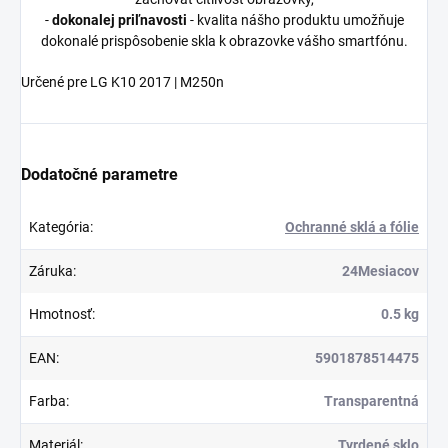
-
dokonalej priľnavosti
- kvalita nášho produktu umožňuje
dokonalé prispôsobenie skla k obrazovke vášho smartfónu.
Určené pre LG K10 2017 | M250n
Dodatočné parametre
Kategória
:
Ochranné sklá a fólie
Záruka
:
24Mesiacov
Hmotnosť
:
0.5 kg
EAN
:
5901878514475
Farba
:
Transparentná
Materiál
:
Tvrdené sklo