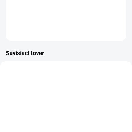
Tvrdené ochranné sklo LG
DETAILNÉ INFORMÁCIE
OPÝTAŤ SA
STRÁŽIŤ
Súvisiaci tovar
AKCIA
PREVER DOSTUPNOSŤ
SKLADOM
Flip Cover Case pre
Kryt pre LG K4 2017 | PC
Samsung S9 | Modrá
HARD CLEAR