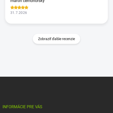
martin cernohorsky
31.7.2026
Zobraziť ďalšie recenzie
Z
á
p
ä
t
i
INFORMÁCIE PRE VÁS
e