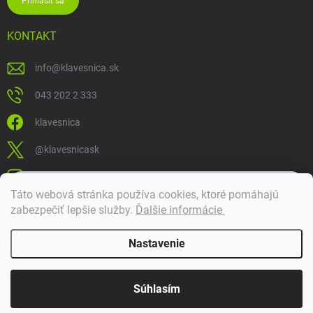
Prihlásiť sa
KONTAKT
info
@
klavesnica.sk
043 202 2 333
klavesnica
@klavesnicask
klavesnica_sk
×
Táto webová stránka používa cookies, ktoré pomáhajú
Dobrý deň! 👋 Pomôžem vám nájsť správny diel. Napíšte mi.
zabezpečiť lepšie služby
.
Ďalšie informácie
Doprava a platba
Nastavenie
Copyright 2026
Klávesnica
. Všetky práva vyhradené.
Súhlasím
Vytvoril Shoptet Premium