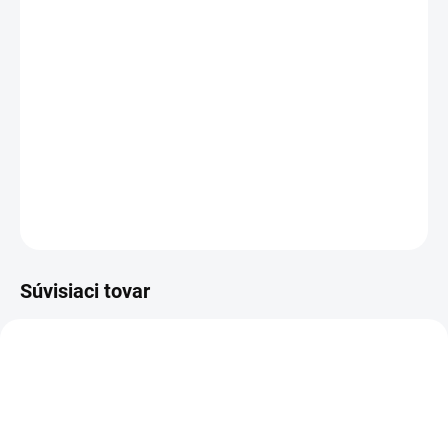
−
+
Pridať do košíka
pánty pre notebooky Asus F3 M51 X53 X56
DETAILNÉ INFORMÁCIE
OPÝTAŤ SA
STRÁŽIŤ
Súvisiaci tovar