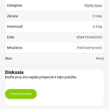
Kategória
:
Pánty Asus
Záruka
:
2 roky
Hmotnosť
:
0.5 kg
EAN
:
8584193463955
Množstvo
:
Pár(ľavý+pravý)
Stav
:
Nový
Diskusia
Buďte prvý, kto napíše príspevok k tejto položke.
Pridať komentár