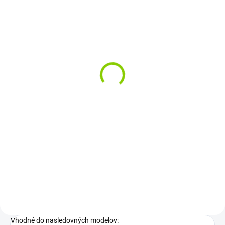
SKLADOM
SK Klávesnica na
notebook ASUS F3 F2
F2J F3A F3F Z53 T11
€20,90
€16,99 bez DPH
Do košíka
Rozloženie kláves: QWERTY SK
Vyrobené najväčšími výrobcami
dielov pre notebooky: Compal,...
Vhodné do nasledovných modelov: