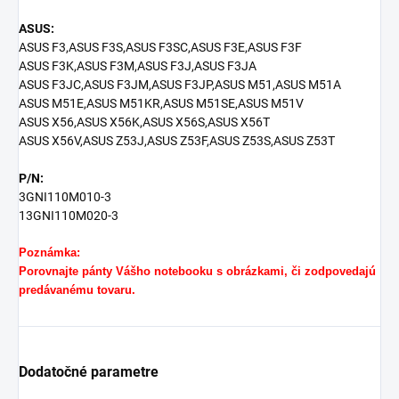
ASUS:
ASUS F3,ASUS F3S,ASUS F3SC,ASUS F3E,ASUS F3F
ASUS F3K,ASUS F3M,ASUS F3J,ASUS F3JA
ASUS F3JC,ASUS F3JM,ASUS F3JP,ASUS M51,ASUS M51A
ASUS M51E,ASUS M51KR,ASUS M51SE,ASUS M51V
ASUS X56,ASUS X56K,ASUS X56S,ASUS X56T
ASUS X56V,ASUS Z53J,ASUS Z53F,ASUS Z53S,ASUS Z53T
P/N:
3GNI110M010-3
13GNI110M020-3
Poznámka:
Porovnajte pánty Vášho notebooku s obrázkami, či zodpovedajú
predávanému tovaru.
Dodatočné parametre