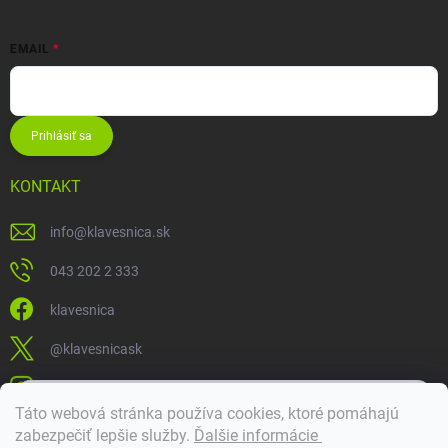
EMAIL
Prihlásiť sa
KONTAKT
info
@
klavesnica.sk
043 202 2 333
klavesnica
@klavesnicask
klavesnica_sk
×
Táto webová stránka používa cookies, ktoré pomáhajú
Dobrý deň! 👋 Pomôžem vám nájsť správny diel. Napíšte mi.
zabezpečiť lepšie služby
.
Ďalšie informácie