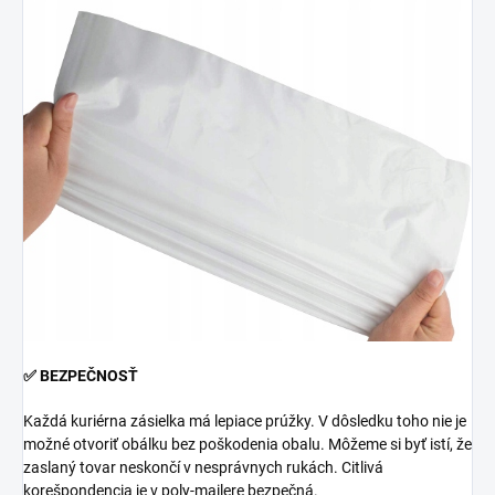
✅ BEZPEČNOSŤ
Každá kuriérna zásielka má lepiace prúžky. V dôsledku toho nie je
možné otvoriť obálku bez poškodenia obalu. Môžeme si byť istí, že
zaslaný tovar neskončí v nesprávnych rukách. Citlivá
korešpondencia je v poly-mailere bezpečná.