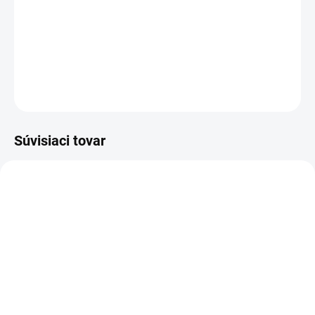
✅ Zaručujú
bezpečnosť
odosielaného tovaru
✅ Pretlač zabezpečuje
neviditeľnosť obsahu
DETAILNÉ INFORMÁCIE
OPÝTAŤ SA
STRÁŽIŤ
Súvisiaci tovar
SKLADOM
SKLADOM
1000 x Plastové obálky
200 x Bublinkové obálky