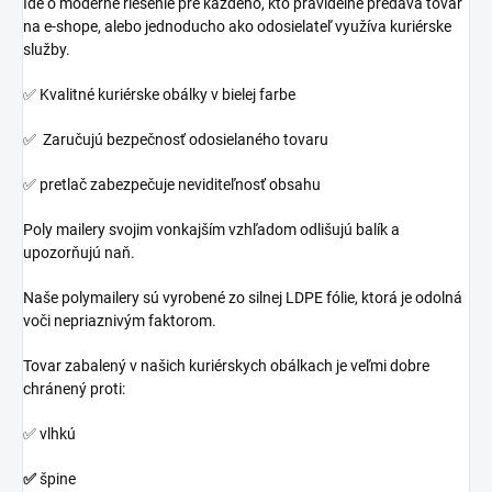
Ide o moderné riešenie pre každého, kto pravidelne predáva tovar
na e-shope, alebo jednoducho ako odosielateľ využíva kuriérske
služby.
✅ Kvalitné kuriérske obálky v bielej farbe
✅ Zaručujú bezpečnosť odosielaného tovaru
✅ pretlač zabezpečuje neviditeľnosť obsahu
Poly mailery svojim vonkajším vzhľadom odlišujú balík a
upozorňujú naň.
Naše polymailery sú vyrobené zo silnej LDPE fólie, ktorá je odolná
voči nepriaznivým faktorom.
Tovar zabalený v našich kuriérskych obálkach je veľmi dobre
chránený proti:
✅ vlhkú
✅
špine