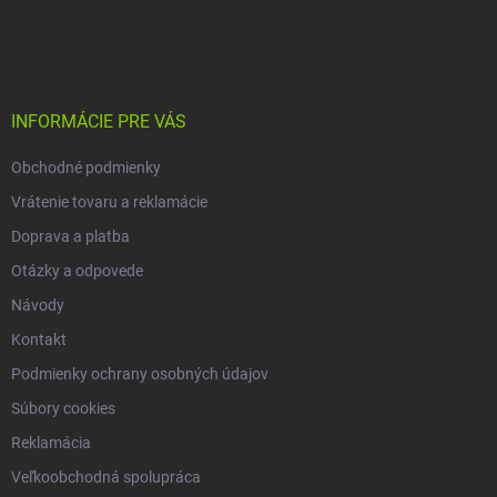
Z
á
p
ä
t
i
INFORMÁCIE PRE VÁS
e
Obchodné podmienky
Vrátenie tovaru a reklamácie
Doprava a platba
Otázky a odpovede
Návody
Kontakt
Podmienky ochrany osobných údajov
Súbory cookies
Reklamácia
Veľkoobchodná spolupráca