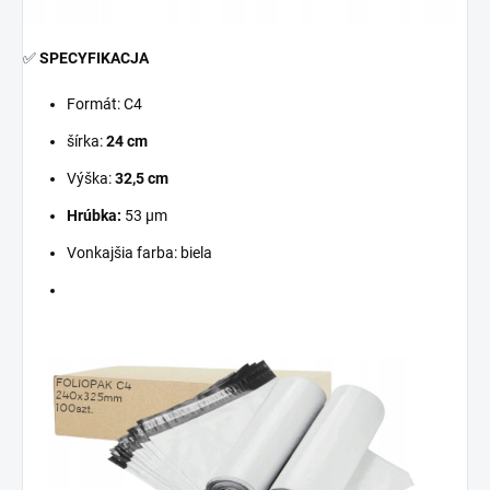
✅
SPECYFIKACJA
Formát:
C4
šírka:
24 cm
Výška:
32,5
cm
Hrúbka:
53 µm
Vonkajšia farba: biela