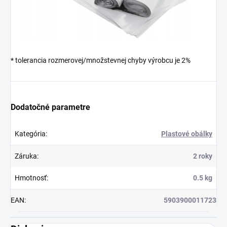
* tolerancia rozmerovej/množstevnej chyby výrobcu je 2%
Dodatočné parametre
Kategória
:
Plastové obálky
Záruka
:
2 roky
Hmotnosť
:
0.5 kg
EAN
:
5903900011723