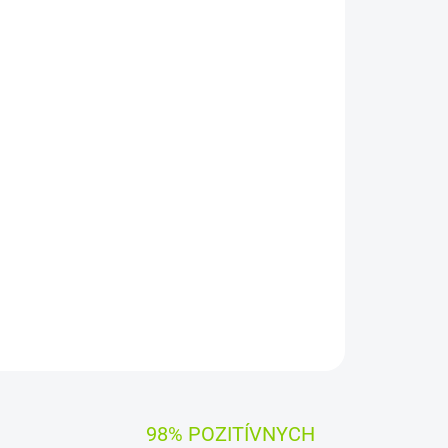
Pridať do košíka
G50
OPÝTAŤ SA
STRÁŽIŤ
98% POZITÍVNYCH