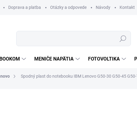
Doprava a platba
Otázky a odpovede
Návody
Kontakt
Hľadať
TEBOOKOM
MENIČE NAPÄTIA
FOTOVOLTIKA
enovo
Spodný plast do notebooku IBM Lenovo G50-30 G50-45 G50
€24,60
€15,99
€13 bez DPH
Jednotková
€15,99 / 1 ks
cena:
SKLADOM