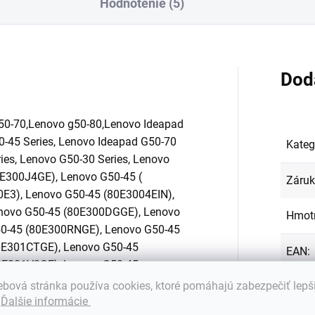
Hodnotenie (5)
Dod
0-70,Lenovo g50-80,
Lenovo Ideapad
0-45 Series, Lenovo Ideapad G50-70
Kateg
ies, Lenovo G50-30 Series, Lenovo
0E300J4GE), Lenovo G50-45 (
Záru
E3), Lenovo G50-45 (80E3004EIN),
novo G50-45 (80E300DGGE), Lenovo
Hmot
0-45 (80E300RNGE), Lenovo G50-45
0E301CTGE), Lenovo G50-45
EAN
:
0E301V3GE), Lenovo G50-45
0E301V5GE), Lenovo G50-45
bová stránka používa cookies, ktoré pomáhajú zabezpečiť lepš
0E3024XGE), Lenovo G50-45
.
Ďalšie informácie