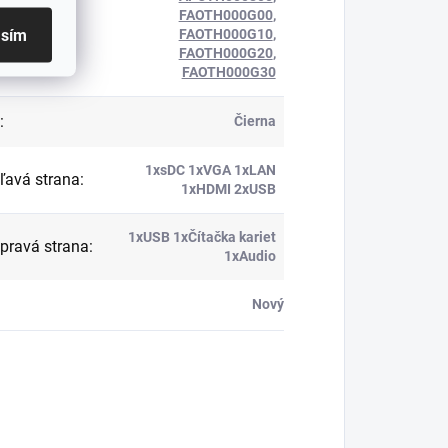
FAOTH000G00
,
asím
FAOTH000G10
,
FAOTH000G20
,
FAOTH000G30
:
Čierna
1xsDC 1xVGA 1xLAN
 ľavá strana
:
1xHDMI 2xUSB
1xUSB 1xČítačka kariet
 pravá strana
:
1xAudio
Nový