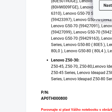
(80E501HUGE), Lenovo G50-45 (8
Nast
(80HW009FGE), Lenovo G50-45 (
6310), Lenovo G50-70 Series, Len
(59423397), Lenovo G50-70 (5942
Lenovo G50-70 (59427091), Lenov
(59427099), Lenovo G50-70 (5942
Lenovo G50-70 (59429163), Lenov
Series, Lenovo G50-80 ( 80E5 ), L
80L0 ), Lenovo G50-80 ( 80L4 ), L
Lenovo Z50-30:
Z50-45, Z50-70, Z50-80,
Lenovo Ide
Z50-45 Series, Lenovo Ideapad Z5
Series, Lenovo Ideapad Z50-80 Ser
P/N:
AP0TH000800
Porovnajte si plast Vášho notebooku s obráz