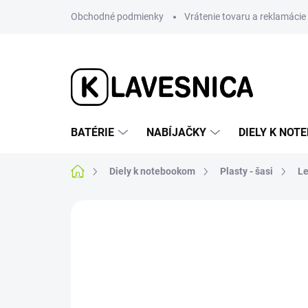
Prejsť
Obchodné podmienky
Vrátenie tovaru a reklamácie
na
obsah
BATÉRIE
NABÍJAČKY
DIELY K NO
Domov
Diely k notebookom
Plasty - šasi
L
5 hodnotení
Podrobnosti hodnotenia