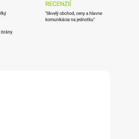
RECENZIÍ
eľký
"Skvelý obchod, ceny a hlavne
komunikácia na jednotku"
 brány.
ZVYČAJNE 30 DNI