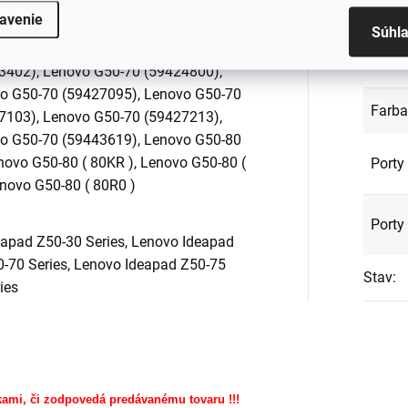
0G000CRGE), Lenovo G50-45
P/N
:
avenie
80MQ001WGE), Lenovo G50-45 (A6-
Súhl
ovo G50-70 (20351), Lenovo G50-70
3402), Lenovo G50-70 (59424800),
o G50-70 (59427095), Lenovo G50-70
Farba
7103), Lenovo G50-70 (59427213),
o G50-70 (59443619), Lenovo G50-80
enovo G50-80 ( 80KR ), Lenovo G50-80 (
Porty
enovo G50-80 ( 80R0 )
Porty
apad Z50-30 Series, Lenovo Ideapad
0-70 Series, Lenovo Ideapad Z50-75
Stav
:
ies
kami, či zodpovedá predávanému tovaru !!!