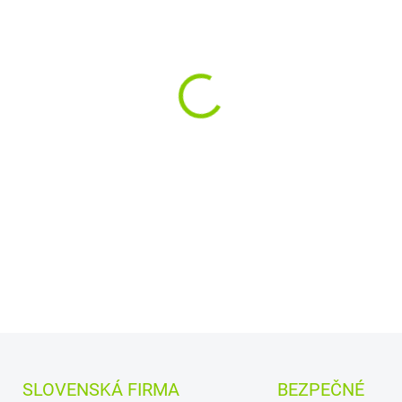
MOŽNOSTI DORUČENIA
−
+
COVER LENOVO 
DETAILNÉ INFORMÁCIE
SLOVENSKÁ FIRMA
BEZPEČNÉ