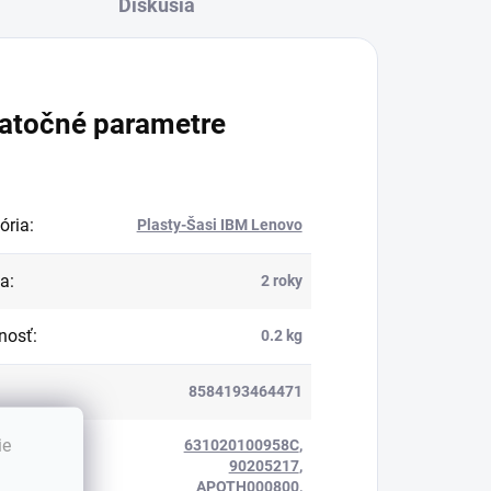
Diskusia
atočné parametre
ória
:
Plasty-Šasi IBM Lenovo
ka
:
2 roky
nosť
:
0.2 kg
8584193464471
ie
631020100958C
,
90205217
,
APOTH000800
,