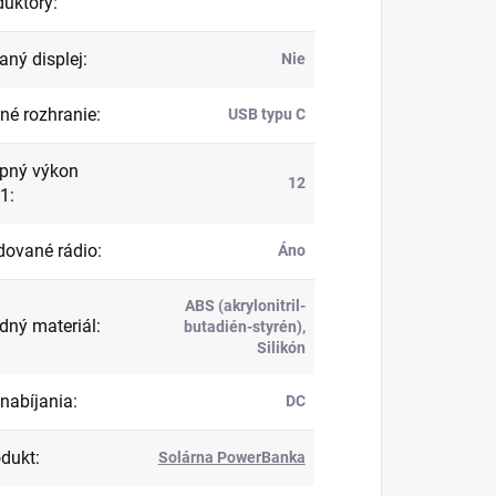
duktory
:
aný displej
:
Nie
né rozhranie
:
USB typu C
pný výkon
12
 1
:
ované rádio
:
Áno
ABS (akrylonitril-
dný materiál
:
butadién-styrén),
Silikón
 nabíjania
:
DC
dukt
:
Solárna PowerBanka