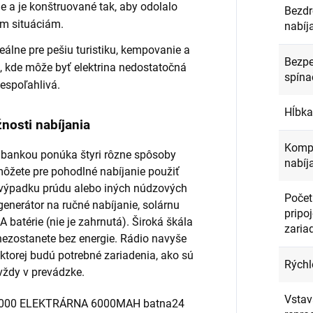
 a je konštruované tak, aby odolalo
Bezdr
m situáciám.
nabíj
deálne pre pešiu turistiku, kempovanie a
Bezpe
, kde môže byť elektrina nedostatočná
spína
espoľahlivá.
Hĺbka
nosti nabíjania
Kompa
 bankou ponúka štyri rôzne spôsoby
nabíj
môžete pre pohodlné nabíjanie použiť
e výpadku prúdu alebo iných núdzových
Počet
generátor na ručné nabíjanie, solárnu
pripo
A batérie (nie je zahrnutá). Široká škála
zaria
 nezostanete bez energie. Rádio navyše
torej budú potrebné zariadenia, ako sú
Rýchl
 vždy v prevádzke.
Vstav