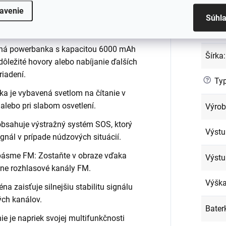
Kapac
enie je možné nabíjať pomocou dátového
avenie
Súhl
 solárneho napájania alebo batérií AAA,
Napät
nergii v rôznych situáciách.
aná powerbanka s kapacitou 6000 mAh
Šírka
:
ôležité hovory alebo nabíjanie ďalších
riadení.
?
Typ
ka je vybavená svetlom na čítanie v
alebo pri slabom osvetlení.
Výro
obsahuje výstražný systém SOS, ktorý
Výstu
gnál v prípade núdzových situácií.
pásme FM: Zostaňte v obraze vďaka
Výstu
zne rozhlasové kanály FM.
Výšk
a zaisťuje silnejšiu stabilitu signálu
ých kanálov.
Bater
e je napriek svojej multifunkčnosti