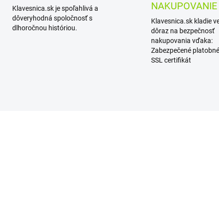
NAKUPOVANIE
Klavesnica.sk je spoľahlivá a
dôveryhodná spoločnosť s
Klavesnica.sk kladie v
dlhoročnou históriou.
dôraz na bezpečnosť
nakupovania vďaka:
Zabezpečené platobné
SSL certifikát
AKCIA
DAJ
VÝPREDAJ
SKLADOM
SKL