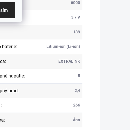
ita batérie
:
6000
asím
ie
:
3,7 V
139
 batérie
:
Lítium-ión (Li-ion)
bca
:
EXTRALINK
pné napätie
:
5
pný prúd
:
2,4
a
:
266
ka
:
Áno