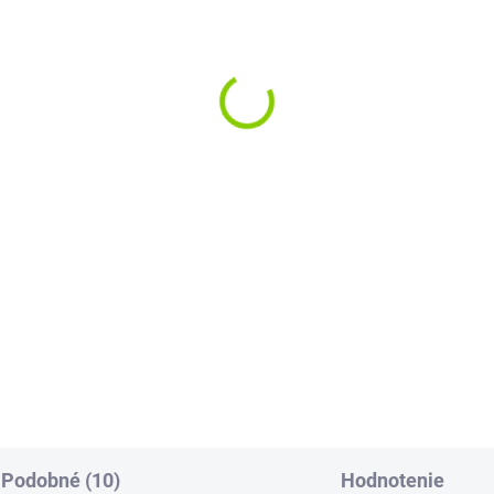
l USB-C 2.0 | USB-C
Kábel USB-C 2.0 | USB
60W | QC 3.0 | PD |
2.0 60W | QC 3.0 | PD |
m | biely
| biely
,92
€4,92
bez DPH
€4 bez DPH
Do košíka
Do košíka
hly USB-C 2.0 kábel vystužený
Rýchly USB-C 2.0 kábel vystu
onovým opletom, zaručuje
nylonovým opletom, zaručuje
ilný a rýchly prenos dát až
stabilný a rýchly prenos dát a
.
do...
Podobné (10)
Hodnotenie