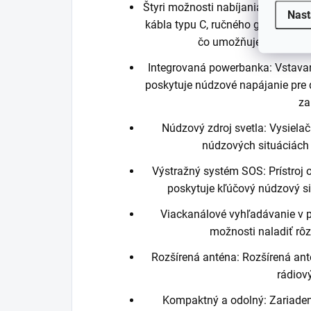
Štyri možnosti nabíjania: Zariad
Nast
kábla typu C, ručného generátora,
čo umožňuje prístup k e
Integrovaná powerbanka: Vstav
poskytuje núdzové napájanie pre d
za
Núdzový zdroj svetla: Vysielač
núdzových situáciách 
Výstražný systém SOS: Prístroj 
poskytuje kľúčový núdzový si
Viackanálové vyhľadávanie v 
možnosti naladiť rô
Rozšírená anténa: Rozšírená antén
rádiov
Kompaktný a odolný: Zariadeni