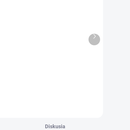
-C
Kábel USB-C 2.0 | USB-C
 1m
2.0 | 2m | čierny
€1,96
€1,59 bez DPH
Ďalší
produkt
Do košíka
Flexibilný odolný kábel zaisťuje
nabíjanie a prenos dát medzi
žený
zariadeniami vybavenými USB
typu...
ž
Diskusia