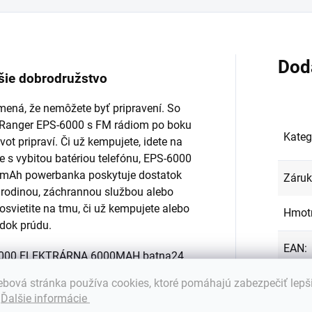
Dod
jšie dobrodružstvo
amená, že nemôžete byť pripravení. So
 Ranger EPS-6000 s FM rádiom po boku
Kateg
vot pripraví. Či už kempujete, idete na
ice s vybitou batériou telefónu, EPS-6000
 mAh powerbanka poskytuje dostatok
Záru
 rodinou, záchrannou službou alebo
osvietite na tmu, či už kempujete alebo
Hmot
adok prúdu.
EAN
:
bová stránka používa cookies, ktoré pomáhajú zabezpečiť lepš
Farba
ink Power Ranger EPS-6000
.
Ďalšie informácie