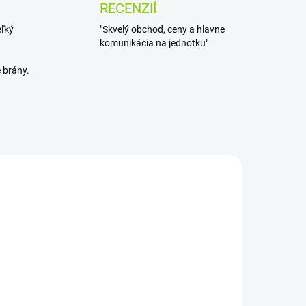
RECENZIÍ
eľký
"Skvelý obchod, ceny a hlavne
komunikácia na jednotku"
 brány.
AKCIA
ADOM
NA SKLADE