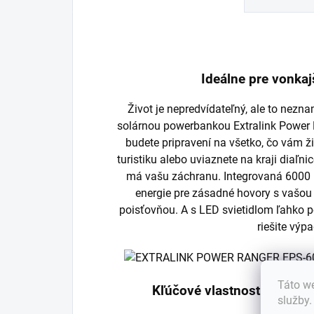
Ideálne pre vonka
Život je nepredvídateľný, ale to nezn
solárnou powerbankou Extralink Power
budete pripravení na všetko, čo vám ži
turistiku alebo uviaznete na kraji diaľn
má vašu záchranu. Integrovaná 6000
energie pre zásadné hovory s vašou
poisťovňou. A s LED svietidlom ľahko p
riešite výp
Táto we
Kľúčové vlastnosti Extral
služby