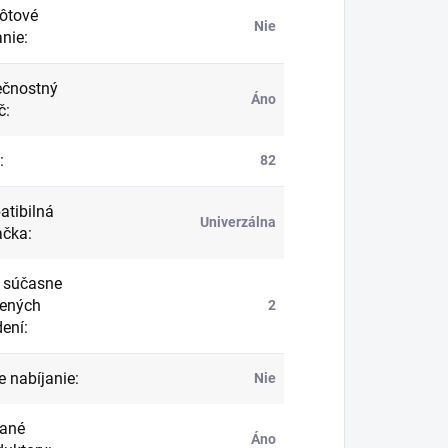
ôtové
Nie
anie
:
čnostný
Áno
č
:
:
82
tibilná
Univerzálna
ačka
:
 súčasne
jených
2
dení
:
e nabíjanie
:
Nie
ané
Áno