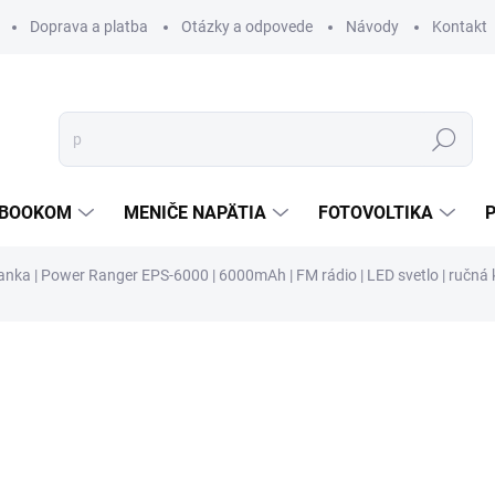
Doprava a platba
Otázky a odpovede
Návody
Kontakt
Hľadať
TEBOOKOM
MENIČE NAPÄTIA
FOTOVOLTIKA
ka | Power Ranger EPS-6000 | 6000mAh | FM rádio | LED svetlo | ručná k
€69,31
/ ks
€56,35 bez DPH
Jednotková
1-3 PRAC.DNÍ
cena:
MOŽNOSTI DORUČENIA