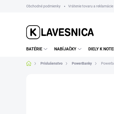
Prejsť
Obchodné podmienky
Vrátenie tovaru a reklamácie
na
obsah
BATÉRIE
NABÍJAČKY
DIELY K NO
Domov
Príslušenstvo
PowerBanky
Powerban
Neohodnotené
Podrobnosti hodnotenia