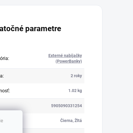
atočné parametre
Externé nabíjačky
ória
:
(PowerBanky)
ka
:
2 roky
nosť
:
1.02 kg
5905090331254
ie
:
Čierna, Žltá