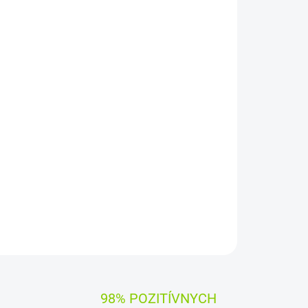
Pridať do košíka
OPÝTAŤ SA
STRÁŽIŤ
98% POZITÍVNYCH