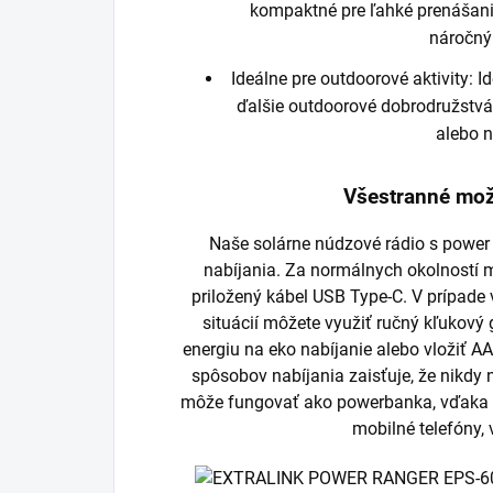
kompaktné pre ľahké prenášanie
náročný
Ideálne pre outdoorové aktivity: I
ďalšie outdoorové dobrodružstvá
alebo n
Všestranné mož
Naše solárne núdzové rádio s power
nabíjania. Za normálnych okolností 
priložený kábel USB Type-C. V prípad
situácií môžete využiť ručný kľukový 
energiu na eko nabíjanie alebo vložiť AA
spôsobov nabíjania zaisťuje, že nikdy
môže fungovať ako powerbanka, vďaka k
mobilné telefóny,