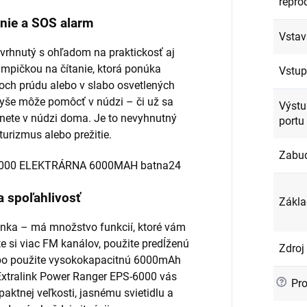
repro
nie a SOS alarm
Vstav
vrhnutý s ohľadom na praktickosť aj
ampičkou na čítanie, ktorá ponúka
Vstup
koch prúdu alebo v slabo osvetlených
yše môže pomôcť v núdzi – či už sa
Výstu
citnete v núdzi doma. Je to nevyhnutný
portu
turizmus alebo prežitie.
Zabud
a spoľahlivosť
Zákla
banka – má množstvo funkcií, ktoré vám
 si viac FM kanálov, použite predĺženú
Zdroj
alebo použite vysokokapacitnú 6000mAh
Extralink Power Ranger EPS-6000 vás
?
Pro
paktnej veľkosti, jasnému svietidlu a