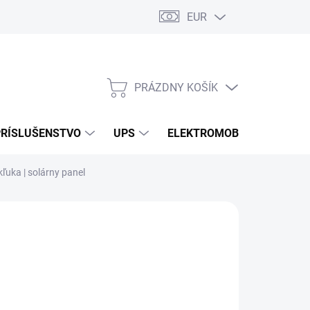
EUR
Podmienky ochrany osobných údajov
Súbory cookies
Rekla
PRÁZDNY KOŠÍK
NÁKUPNÝ
KOŠÍK
PRÍSLUŠENSTVO
UPS
ELEKTROMOBILITA
O
ľuka | solárny panel