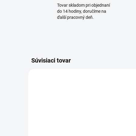
Tovar skladom pri objednaní
do 14 hodiny, doručíme na
ďalší pracovný deň.
Súvisiaci tovar
AKCIA
AKCIA
VÝPRE
SKLADOM