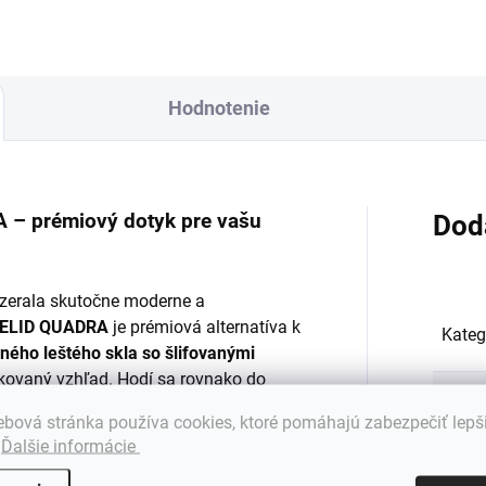
Hodnotenie
 – prémiový dotyk pre vašu
Dod
vyzerala skutočne moderne a
ADELID QUADRA
je prémiová alternatíva k
Kateg
ného leštého skla so šlifovanými
tikovaný vzhľad. Hodí sa rovnako do
Záru
o aj do štýlových kancelárií.
bová stránka používa cookies, ktoré pomáhajú zabezpečiť lepš
.
Ďalšie informácie
Hmot