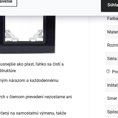
avenie
Súhl
EAN
:
Farba
Mater
Rozm
Séria
:
usnejšie ako plast, ľahko sa čistí a
štruktúre
?
Pro
ežným nárazom a každodennému
Inšta
rch v čiernom prevedení nezostarne ani
Smer
Spôso
určený na samostatnú výmenu, takže