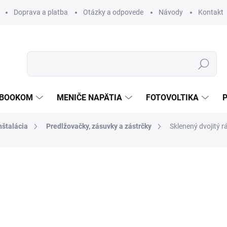
Doprava a platba
Otázky a odpovede
Návody
Kontakt
Hľadať
TEBOOKOM
MENIČE NAPÄTIA
FOTOVOLTIKA
nštalácia
Predlžovačky, zásuvky a zástrčky
Sklenený dvojitý 
€13,53
/ ks
€11 bez DPH
Jednotková
SKLADOM