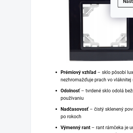
Nast
Prémiový vzhľad
– sklo pôsobí lux
nezhromažďuje prach vo vláknitej 
Odolnosť
– tvrdené sklo odolá b
používaniu
Nadčasovosť
– čistý sklenený pov
po rokoch
Výmenný rant
– rant rámčeka je 