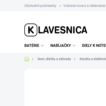
Prejsť
Obchodné podmienky
Vrátenie tovaru a reklamácie
na
obsah
BATÉRIE
NABÍJAČKY
DIELY K NO
Domov
Dom, dielňa a záhrada
Stavba a elektroi
Neohodnotené
Podrobnosti hodnotenia
NOVINKA