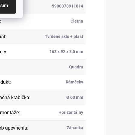
asím
5900378911814
:
Čierna
iál
:
Tvrdené sklo + plast
ery
:
163 x 92 x 8,5 mm
Quadra
dukt
:
Rámčeky
lačná krabička
:
Ø 60 mm
 montáže
:
Horizontálny
b upevnenia
:
Západka