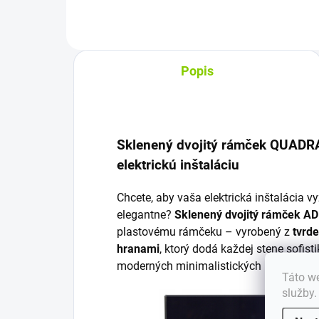
Popis
Sklenený dvojitý rámček QUADRA
elektrickú inštaláciu
Chcete, aby vaša elektrická inštalácia 
elegantne?
Sklenený dvojitý rámček 
plastovému rámčeku – vyrobený z
tvrde
hranami
, ktorý dodá každej stene sofis
moderných minimalistických interiérov ak
Táto we
služby