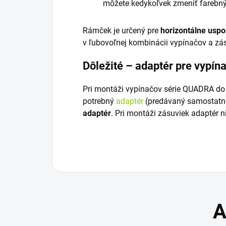
môžete kedykoľvek zmeniť farebný
Rámček je určený pre
horizontálne uspo
v ľubovoľnej kombinácii vypínačov a zá
Dôležité – adaptér pre vypín
Pri montáži vypínačov série QUADRA do
potrebný
adaptér
(predávaný samostatne)
adaptér
. Pri montáži zásuviek adaptér n