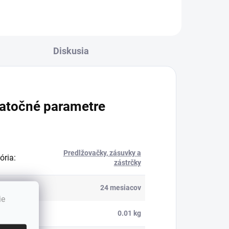
Diskusia
atočné parametre
Predlžovačky, zásuvky a
ória
:
zástrčky
ka
:
24 mesiacov
ie
nosť
:
0.01 kg