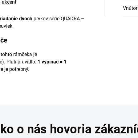
 akcent
Vnútor
riadanie dvoch
prvkov série QUADRA –
suviek.
ače
 tohto rámčeka je
. Platí pravidlo:
1 vypínač = 1
ie je potrebný.