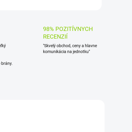
OPÝTAŤ SA
STRÁŽIŤ
98% POZITÍVNYCH
RECENZIÍ
eľký
"Skvelý obchod, ceny a hlavne
komunikácia na jednotku"
 brány.