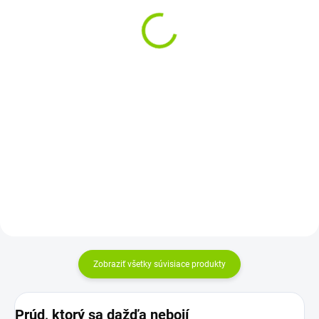
kolíkom 16 A | 250 V |
mm | 4 zásuvky | 50
IP44 | biela
metrov | čierny
€24,48
€81,18
€19,90 bez DPH
€66 bez DPH
Do košíka
Do košíka
Povrchová dvojitá hermetická
4 zásuvky 50 metrový kábel
zásuvka 2× 2P+Z – ochrana pred
vlhkosťou a prachom, stupeň
krytia...
Zobraziť všetky súvisiace produkty
Prúd, ktorý sa dažďa nebojí