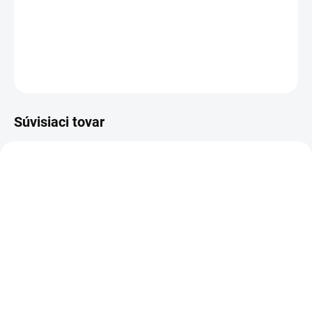
DETAILNÉ INFORMÁCIE
OPÝTAŤ SA
STRÁŽIŤ
Súvisiaci tovar
SKLADOM
SKLADOM
Dvojitá hermetická
Navijakový predlžovací
zásuvka s uzemňovacím
kábel - bubón | 3x1.5