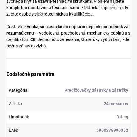
svoriek a kryt sa uzavrie tesniacimi skrutkami. V balení nájdete
kompletnú montážnu a tesniacu sadu
. Elektrické zapojenie vždy
zverte osobe s elektrotechnickou kvalifikáciou.
Dostávate
vonkajšiu zásuvku do najnáročnejších podmienok za
rozumnú cenu
— vodotesnú, prachotesnú, mechanicky odolnú a s
certifikátom
CE
. Jedno hotové riešenie, ktoré roky vydrží tam, kde
bežná zásuvka zlyhá.
Dodatočné parametre
Kategória
:
Predlžovačky, zásuvky a zástrčky
Záruka
:
24 mesiacov
Hmotnosť
:
0.4 kg
EAN
:
5900378990352