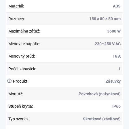
Materiál
:
ABS
Rozmery
:
150 × 80 × 50 mm
Maximálna záťaž
:
3680 W
Menovité napätie
:
230–250 V AC
Menovitý prúd
:
16 A
Počet zásuviek
:
1
?
Produkt
:
Zásuvky
Montáž
:
Povrchová (natynková)
Stupeň krytia
:
IP66
Typ svoriek
:
Skrutkové (závitové)