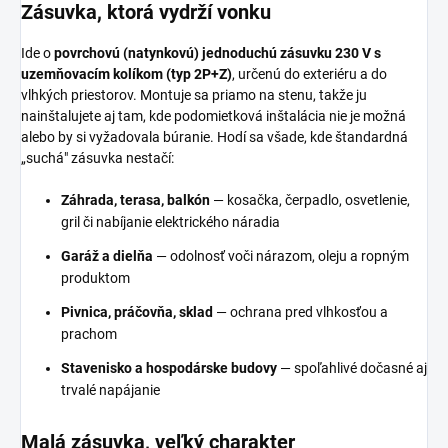
Zásuvka, ktorá vydrží vonku
Ide o
povrchovú (natynkovú) jednoduchú zásuvku 230 V s
uzemňovacím kolíkom (typ 2P+Z)
, určenú do exteriéru a do
vlhkých priestorov. Montuje sa priamo na stenu, takže ju
nainštalujete aj tam, kde podomietková inštalácia nie je možná
alebo by si vyžadovala búranie. Hodí sa všade, kde štandardná
„suchá" zásuvka nestačí:
Záhrada, terasa, balkón
— kosačka, čerpadlo, osvetlenie,
gril či nabíjanie elektrického náradia
Garáž a dielňa
— odolnosť voči nárazom, oleju a ropným
produktom
Pivnica, práčovňa, sklad
— ochrana pred vlhkosťou a
prachom
Stavenisko a hospodárske budovy
— spoľahlivé dočasné aj
trvalé napájanie
Malá zásuvka, veľký charakter