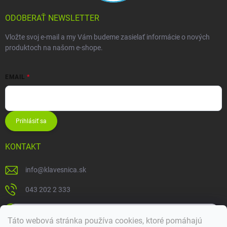
ODOBERAŤ NEWSLETTER
Vložte svoj e-mail a my Vám budeme zasielať informácie o nových
produktoch na našom e-shope.
EMAIL
Prihlásiť sa
KONTAKT
info
@
klavesnica.sk
043 202 2 333
klavesnica
×
Táto webová stránka používa cookies, ktoré pomáhajú