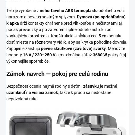
Telo je vyrobené z
nehorľavého ABS termoplastu
odolného voči
nárazom a poveternostným vplyvom.
Dymová (polopriehľadná)
klapka
drží kontakty chránené pred vlhkosťou a nečistotami aj
počas prevádzky a po zatvorení úplne oddelí zástrčku od
vonkajšieho prostredia. Konštrukcia s hĺbkou cca 5 cm ponúka
dosť miesta na rôzne tvary vidlíc, aby sa krytka pohodlne dovrela.
Zapojenie zaisťujú
pevné skrutkové (závitové) svorky
. Menovité
hodnoty
16 A / 230–250 V
a maximálna záťaž
3680 W
pokryjú aj
výkonnejšie spotrebiče.
Zámok navrch — pokoj pre celú rodinu
Bezpečnosť ocenia najmä rodiny s deťmi:
zásuvku je možné
uzamknúť na visiaci zámok
, takže k prúdu sa nedostane
nepovolaná ruka.