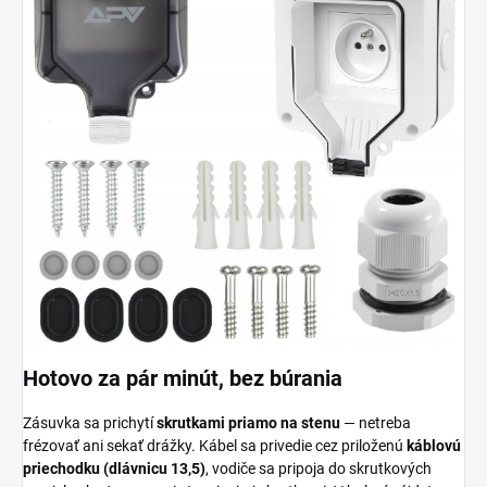
Hotovo za pár minút, bez búrania
Zásuvka sa prichytí
skrutkami priamo na stenu
— netreba
frézovať ani sekať drážky. Kábel sa privedie cez priloženú
káblovú
priechodku (dlávnicu 13,5)
, vodiče sa pripoja do skrutkových