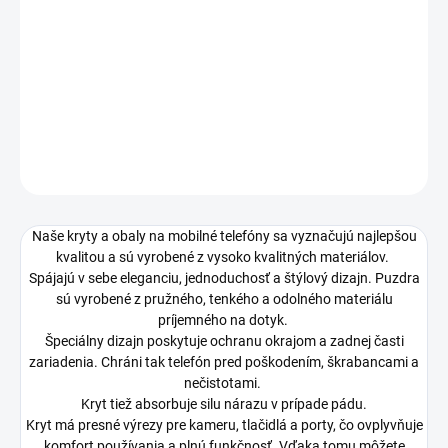
Silikónové puzdro na smartfón je ideálnym riešením pre ľudí,
ktorí si cenia eleganciu a jednoduchosť.
Chráni okraje a zadnú stranu zariadenia pred poškriabaním
a iným poškodením.
DETAILNÉ INFORMÁCIE
OPÝTAŤ SA
STRÁŽIŤ
Naše kryty a obaly na mobilné telefóny sa vyznačujú najlepšou
kvalitou a sú vyrobené z vysoko kvalitných materiálov.
Spájajú v sebe eleganciu, jednoduchosť a štýlový dizajn. Puzdra
sú vyrobené z pružného, tenkého a odolného materiálu
príjemného na dotyk.
Špeciálny dizajn poskytuje ochranu okrajom a zadnej časti
zariadenia. Chráni tak telefón pred poškodením, škrabancami a
nečistotami.
Kryt tiež absorbuje silu nárazu v prípade pádu.
Kryt má presné výrezy pre kameru, tlačidlá a porty, čo ovplyvňuje
komfort používania a plnú funkčnosť. Vďaka tomu môžete