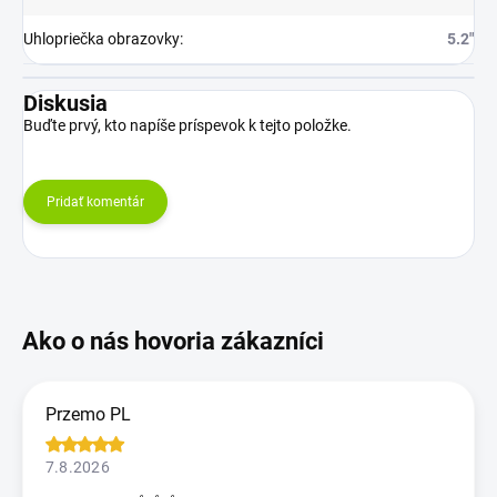
Uhlopriečka obrazovky
:
5.2"
Diskusia
Buďte prvý, kto napíše príspevok k tejto položke.
Pridať komentár
Przemo PL
7.8.2026