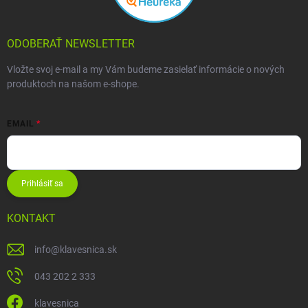
ODOBERAŤ NEWSLETTER
Vložte svoj e-mail a my Vám budeme zasielať informácie o nových
produktoch na našom e-shope.
EMAIL
Prihlásiť sa
KONTAKT
info
@
klavesnica.sk
043 202 2 333
klavesnica