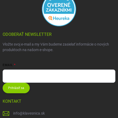
ODOBERAŤ NEWSLETTER
Vložte svoj e-mail a my Vám budeme zasielať informácie o nových
produktoch na našom e-shope.
EMAIL
Prihlásiť sa
KONTAKT
info
@
klavesnica.sk