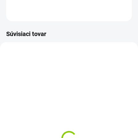
OPÝTAŤ SA
STRÁŽIŤ
Súvisiaci tovar
SUPER CENA
SKLADOM
SKLADOM
Batéria do notebooku
SK klávesnica do
Lenovo IdeaPad G460
notebooku Lenovo
G560 G770 Z460
IdeaPad G575 G575A
G770
€23,92