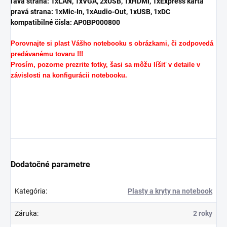
ľavá strana: 1xLAN, 1xVGA, 2xUSB, 1xHDMI, 1xExpress karta
pravá strana: 1xMic-In, 1xAudio-Out, 1xUSB, 1xDC
kompatibilné čísla: AP0BP000800
Porovnajte si plast Vášho notebooku s obrázkami, či zodpovedá
predávanému tovaru !!!
Prosím, pozorne prezrite fotky, šasi sa môžu líšiť v detaile v
závislosti na konfigurácii notebooku.
Dodatočné parametre
Kategória
:
Plasty a kryty na notebook
Záruka
:
2 roky