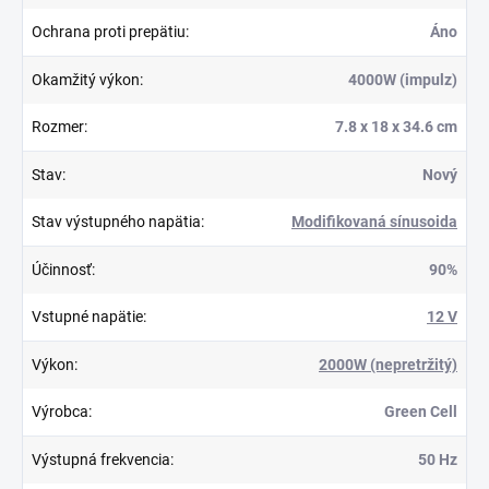
Ochrana proti prepätiu
:
Áno
Okamžitý výkon
:
4000W (impulz)
Rozmer
:
7.8 x 18 x 34.6 cm
Stav
:
Nový
Stav výstupného napätia
:
Modifikovaná sínusoida
Účinnosť
:
90%
Vstupné napätie
:
12 V
Výkon
:
2000W (nepretržitý)
Výrobca
:
Green Cell
Výstupná frekvencia
:
50 Hz