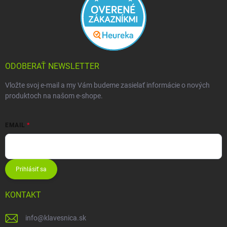
ODOBERAŤ NEWSLETTER
Vložte svoj e-mail a my Vám budeme zasielať informácie o nových
produktoch na našom e-shope.
EMAIL
Prihlásiť sa
KONTAKT
info
@
klavesnica.sk