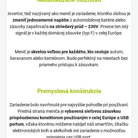
Invertor, tiež nazývaný ako menič je zariadenie, ktorého úlohou je
zmeniť jednosmerné napätie
z automobilovej batérie alebo
zásuvky zapaľovača
na striedavý prúd ~ 230V
. Presne ten istý
signál je v každej domácej zásuvke (typ F) v celej Európe.
Menič je
skvelou voľbou pre každého, kto cestuje
autom,
karavanom alebo kamiónom. Bude perfektný na miestach bez
priameho prístupu k zásuvkam.
Premyslená konštrukcia
Zariadenie bolo navrhnuté pre najvyššie pohodlie pri používaní.
Predná strana meniča je
vybavená sieťovou zásuvkou
prispôsobenou konektorom používaným v celej Európe a USB
portom
, vďaka ktorému môžeme nabíjať náš smartfón, čítačku
elektronických kníh a akékoľvek iné zariadenie s možnosťou
pripojenia cez USB port.