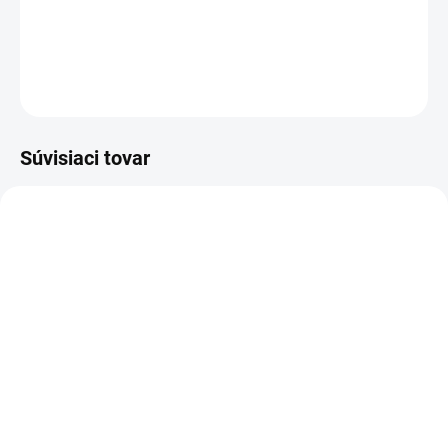
DETAILNÉ INFORMÁCIE
OPÝTAŤ SA
STRÁŽIŤ
Súvisiaci tovar
TIP
ZADARMO
SKLADOM
SKLADOM
Automobilový menič
Automobilový menič
napätia Green Cell ® 12V
napätia Green Cell ® 12V