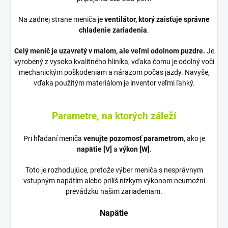
Na zadnej strane meniča je
ventilátor, ktorý zaisťuje správne
chladenie zariadenia
.
Celý menič je uzavretý v malom, ale veľmi odolnom puzdre.
Je
vyrobený z vysoko kvalitného hliníka, vďaka čomu je odolný voči
mechanickým poškodeniam a nárazom počas jazdy. Navyše,
vďaka použitým materiálom je inventor veľmi ľahký.
Parametre, na ktorých záleží
Pri hľadaní meniča
venujte pozornosť parametrom
, ako je
napätie [V]
a
výkon [W]
.
Toto je rozhodujúce, pretože výber meniča s nesprávnym
vstupným napätím alebo príliš nízkym výkonom neumožní
prevádzku našim zariadeniam.
Napätie