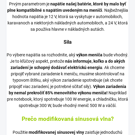
Prvým parametrom je
napätie našej batérie, ktoré by malo byť
plne kompatibilné s napätím uvedeným na meniči
. Najbežnejšia
hodnota napätia je 12 V, ktorá sa vyskytuje v automobiloch,
karavanoch a niektorých nákladných automobiloch, a 24 V, ktorá
sa používa hlavne v nákladných autách.
Sila
Po výbere napätia sa rozhodnite, aký
výkon meniča
bude vhodný.
Je to kľúčový aspekt, pretože
nás informuje, koľko a do akých
zariadení je schopný dodávať elektrickú energiu
. Ak chceme
pripojiť vybrané zariadenie k meniču, musíme skontrolovať na
typovom štítku, aký výkon zariadenie spotrebuje (ak chcete
pripojiť viac zariadení, je potrebné sčítať sily).
Výkon zariadenia
by nemal prekročiť 85% menovitého výkonu meniča!
Napríklad
pre notebook, ktorý spotrebuje 100 W energie, a chladničku, ktorá
spotrebuje 300 W, bude vhodný menič 500 W a väčší.
Prečo modifikovaná sinusová vlna?
Použitie
modifikovanej sínusovej vlny
zaisťuje jednoduchú