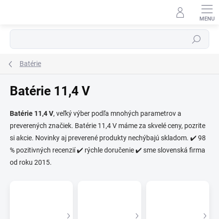
Prejsť
na
obsah
Hľadať
Batérie
Batérie 11,4 V
Batérie 11,4 V
, veľký výber podľa mnohých parametrov a
preverených značiek. Batérie 11,4 V máme za skvelé ceny, pozrite
⬇
AI asistent · online
si akcie. Novinky aj preverené produkty nechýbajú skladom. ✔️ 98
% pozitivných recenzií ✔️ rýchle doručenie ✔️ sme slovenská firma
od roku 2015.