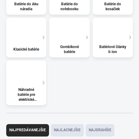
Batérie do Aku
Batérie do
Batérie do
náradia
notebooku
kosačiek
Gombíkové
Batériové články
Klasické batérie
batérie
li-ion
Náhradné
batérie pre
elektrické
kolobežky
R
a
NAJPREDÁVANEJŠIE
NAJLACNEJŠIE
NAJDRAHŠIE
d