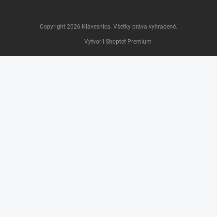
Copyright 2026
Klávesnica
. Všetky práva vyhradené.
Vytvoril Shoptet Premium