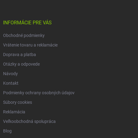
n
p
v
i
ä
k
e
t
y
v
i
INFORMÁCIE PRE VÁS
ý
e
p
Obchodné podmienky
i
s
Vrátenie tovaru a reklamácie
u
Doprava a platba
Otázky a odpovede
Návody
Kontakt
Podmienky ochrany osobných údajov
Súbory cookies
Reklamácia
Veľkoobchodná spolupráca
Blog