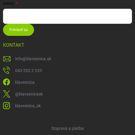
EMAIL
Prihlásiť sa
KONTAKT
info
@
klavesnica.sk
043 202 2 333
klavesnica
@klavesnicask
klavesnica_sk
Doprava a platba