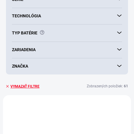
TECHNOLÓGIA
?
TYP BATÉRIE
ZARIADENIA
ZNAČKA
Zobrazených položiek:
61
VYMAZAŤ FILTRE
V
ý
p
i
s
p