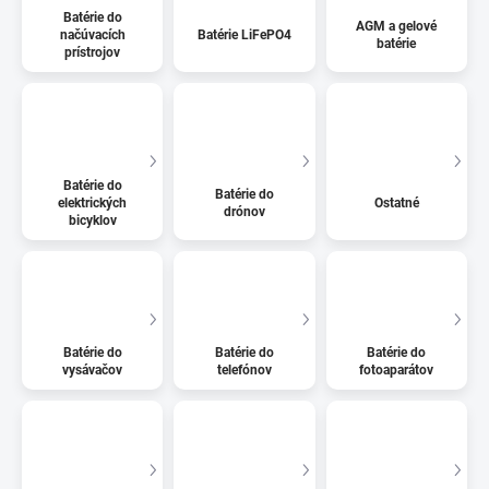
Batérie do
AGM a gelové
načúvacích
Batérie LiFePO4
batérie
prístrojov
Batérie do
Batérie do
elektrických
Ostatné
drónov
bicyklov
Batérie do
Batérie do
Batérie do
vysávačov
telefónov
fotoaparátov