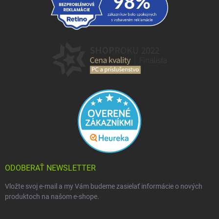
ODOBERAŤ NEWSLETTER
Vložte svoj e-mail a my Vám budeme zasielať informácie o nových
produktoch na našom e-shope.