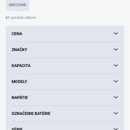
e
ABECEDNE
n
i
61
položiek celkom
e
p
CENA
r
o
d
ZNAČKY
u
k
KAPACITA
t
o
v
MODELY
NAPÄTIE
OZNAČENIE BATÉRIE
SÉRIE