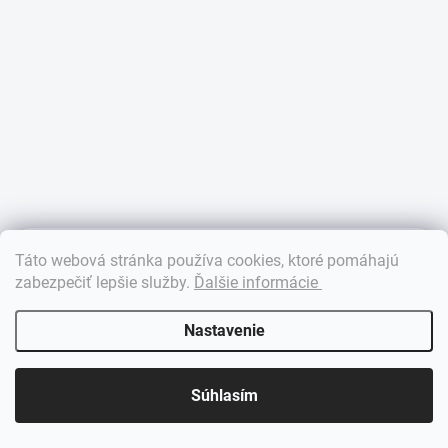
×
Táto webová stránka používa cookies, ktoré pomáhajú
Dobrý deň! 👋 Pomôžem vám nájsť správny diel. Napíšte mi.
zabezpečiť lepšie služby
.
Ďalšie informácie
Nastavenie
Súhlasím