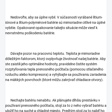
Nedovoľte, aby sa úplne vybil. V súčasnosti vyrábané lítium-
iónové a lítium-polymérové batérie sú mimoriadne citlivé na úplné
vybitie. Opakované opakovanie takejto situácie môže viesť k
nevratnému poškodeniu batérie.
Dávajte pozor na pracovnú teplotu. Teplota je mimoriadne
dôležitým faktorom, ktorý ovplyvňuje životnosť našej batérie. Aby
ste zaistili jeho optimálne hodnoty, pravidelne čistite systém
rozptyľovania tepla prenosného počítača (pomocou stlačeného
vzduchu alebo kompresora) a vyhýbajte sa používaniu zariadenia
na mäkkých povrchoch (ktoré môžu zakrývať chladiace otvory).
Nechajte batériu nenabitu. Ak plánujete dlhšiu prestávku v
používaní prenosného počítača, stojí za to z neho vybrať batériu a
uložiť ho na suché a chladné miesto. Predtým stojí za to nabiť ho