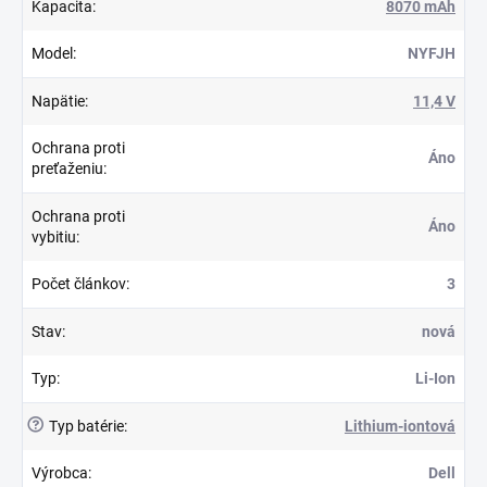
Kapacita
:
8070 mAh
Model
:
NYFJH
Napätie
:
11,4 V
Ochrana proti
Áno
preťaženiu
:
Ochrana proti
Áno
vybitiu
:
Počet článkov
:
3
Stav
:
nová
Typ
:
Li-Ion
?
Typ batérie
:
Lithium-iontová
Výrobca
:
Dell