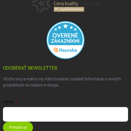
ODOBERAŤ NEWSLETTER
Vložte svoj e-mail a my Vám budeme zasielať informácie o nových
produktoch na našom e-shope.
EMAIL
Prihlásiť sa