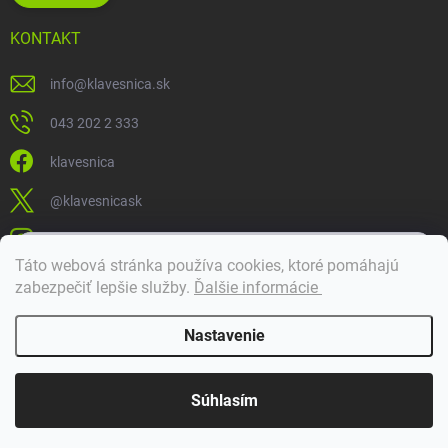
KONTAKT
info
@
klavesnica.sk
043 202 2 333
klavesnica
@klavesnicask
klavesnica_sk
×
Táto webová stránka používa cookies, ktoré pomáhajú
Dobrý deň! 👋 Pomôžem vám nájsť správny diel. Napíšte mi.
zabezpečiť lepšie služby
.
Ďalšie informácie
Doprava a platba
Nastavenie
Copyright 2026
Klávesnica
. Všetky práva vyhradené.
Súhlasím
Vytvoril Shoptet Premium