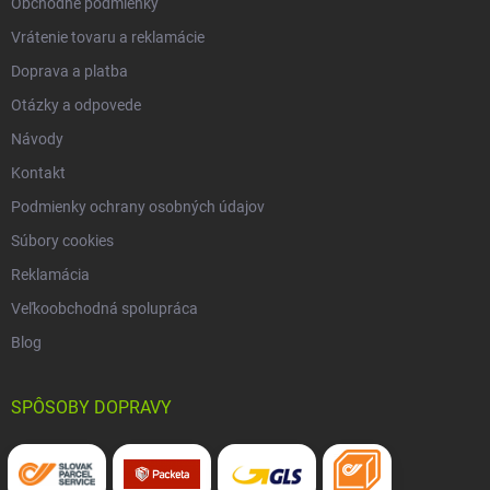
Obchodné podmienky
Vrátenie tovaru a reklamácie
Doprava a platba
Otázky a odpovede
Návody
Kontakt
Podmienky ochrany osobných údajov
Súbory cookies
Reklamácia
Veľkoobchodná spolupráca
Blog
SPÔSOBY DOPRAVY