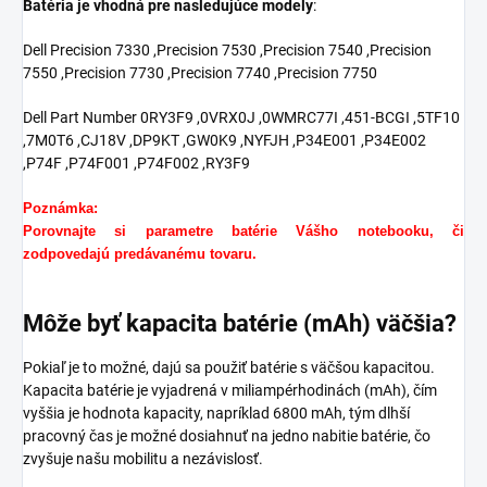
Batéria je vhodná pre nasledujúce modely
:
Dell
Precision 7330 ,Precision 7530 ,Precision 7540 ,Precision
7550 ,Precision 7730 ,Precision 7740 ,Precision 7750
Dell Part Number 0RY3F9 ,0VRX0J ,0WMRC77I ,451-BCGI ,5TF10
,7M0T6 ,CJ18V ,DP9KT ,GW0K9 ,NYFJH ,P34E001 ,P34E002
,P74F ,P74F001 ,P74F002 ,RY3F9
Poznámka:
Porovnajte si parametre batérie Vášho notebooku, či
zodpovedajú predávanému tovaru.
Môže byť kapacita batérie (mAh) väčšia?
Pokiaľ je to možné, dajú sa použiť batérie s väčšou kapacitou.
Kapacita batérie je vyjadrená v miliampérhodinách (mAh), čím
vyššia je hodnota kapacity, napríklad 6800 mAh, tým dlhší
pracovný čas je možné dosiahnuť na jedno nabitie batérie, čo
zvyšuje našu mobilitu a nezávislosť.