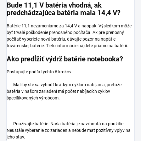
Bude 11,1 V batéria vhodná, ak
predchádzajúca batéria mala 14,4 V?
Batérie 11,1 nezameniame za 14,4 V a naopak. Výsledkom môže
byť trvalé poškodenie prenosného počítača. Ak pre prenosný
počítač vyberiete novú batériu, dávajte pozor na napätie
továrenskej batérie. Tieto informácie nájdete priamo na batérii.
Ako predĺžiť výdrž batérie notebooka?
Postupujte podľa týchto 6 krokov:
Mali by ste sa vyhnúť krátkym cyklom nabíjania, pretože
batéria v našom zariadení má počet nabíjacích cyklov
špecifikovaných výrobcom.
Používajte batérie. Naša batéria je navrhnutá na použitie.
Neustále vyberanie zo zariadenia nebude mať pozitívny vplyv na
jeho stav.