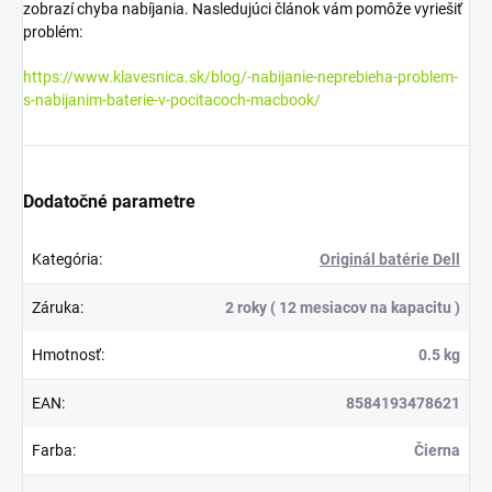
zobrazí chyba nabíjania. Nasledujúci článok vám pomôže vyriešiť
problém:
https://www.klavesnica.sk/blog/-nabijanie-neprebieha-problem-
s-nabijanim-baterie-v-pocitacoch-macbook/
Dodatočné parametre
Kategória
:
Originál batérie Dell
Záruka
:
2 roky ( 12 mesiacov na kapacitu )
Hmotnosť
:
0.5 kg
EAN
:
8584193478621
Farba
:
Čierna