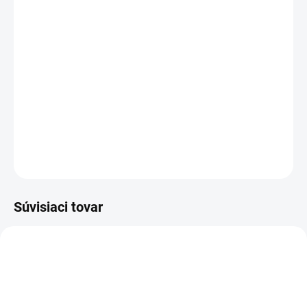
−
+
Pridať do košíka
Kapacita:
8070 mAh (97Wh)
Napätie:
11,4 V
Najväčšia
kvalita
značky Dell
Nová ORIGINÁLNA batéria
DELL type NYFJH
DETAILNÉ INFORMÁCIE
OPÝTAŤ SA
STRÁŽIŤ
Súvisiaci tovar