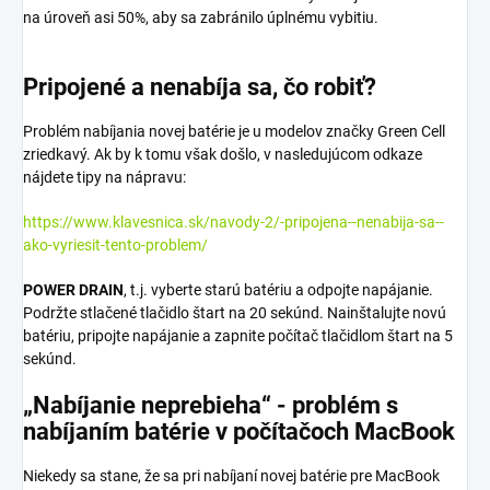
na úroveň asi 50%, aby sa zabránilo úplnému vybitiu.
Pripojené a nenabíja sa, čo robiť?
Problém nabíjania novej batérie je u modelov značky Green Cell
zriedkavý. Ak by k tomu však došlo, v nasledujúcom odkaze
nájdete tipy na nápravu:
https://www.klavesnica.sk/navody-2/-pripojena--nenabija-sa--
ako-vyriesit-tento-problem/
POWER DRAIN
, t.j. vyberte starú batériu a odpojte napájanie.
Podržte stlačené tlačidlo štart na 20 sekúnd. Nainštalujte novú
batériu, pripojte napájanie a zapnite počítač tlačidlom štart na 5
sekúnd.
„Nabíjanie neprebieha“ - problém s
nabíjaním batérie v počítačoch MacBook
Niekedy sa stane, že sa pri nabíjaní novej batérie pre MacBook