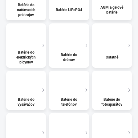
Batérie do
AGM a gelové
načúvacích
Batérie LiFePO4
batérie
prístrojov
Batérie do
Batérie do
elektrických
Ostatné
drónov
bicyklov
Batérie do
Batérie do
Batérie do
vysávačov
telefónov
fotoaparátov