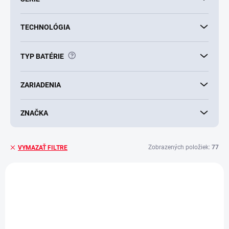
TECHNOLÓGIA
?
TYP BATÉRIE
ZARIADENIA
ZNAČKA
Zobrazených položiek:
77
VYMAZAŤ FILTRE
V
ý
AKCIA
p
i
s
p