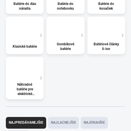
Batérie do Aku
Batérie do
Batérie do
náradia
notebooku
kosačiek
Gombíkové
Batériové články
Klasické batérie
batérie
li-ion
Náhradné
batérie pre
elektrické
kolobežky
R
a
NAJPREDÁVANEJŠIE
NAJLACNEJŠIE
NAJDRAHŠIE
d