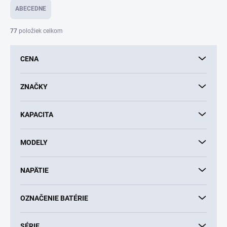
e
ABECEDNE
n
i
77
položiek celkom
e
p
CENA
r
o
d
ZNAČKY
u
k
KAPACITA
t
o
v
MODELY
NAPÄTIE
OZNAČENIE BATÉRIE
SÉRIE