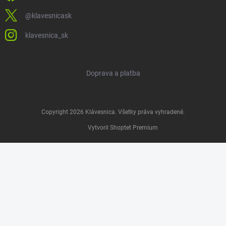
@klavesnicask
klavesnica_sk
Doprava a platba
Copyright 2026
Klávesnica
. Všetky práva vyhradené.
Vytvoril Shoptet Premium