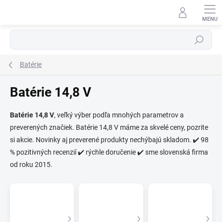
Prejsť
na
obsah
Hľadať
Batérie
Batérie 14,8 V
Batérie 14,8 V
, veľký výber podľa mnohých parametrov a
preverených značiek. Batérie 14,8 V máme za skvelé ceny, pozrite
⬇
AI asistent · online
si akcie. Novinky aj preverené produkty nechýbajú skladom. ✔️ 98
% pozitivných recenzií ✔️ rýchle doručenie ✔️ sme slovenská firma
od roku 2015.