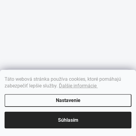
×
Táto webová stránka používa cookies, ktoré pomáhajú
Dobrý deň! 👋 Pomôžem vám nájsť správny diel. Napíšte mi.
zabezpečiť lepšie služby
.
Ďalšie informácie
Nastavenie
Súhlasím