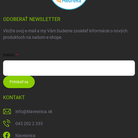
ODOBERAŤ NEWSLETTER
Vložte svoj e-mail a my Vám budeme zasielať informácie o nových
produktoch na našom e-shope.
EMAIL
Prihlásiť sa
KONTAKT
info
@
klavesnica.sk
043 202 2 333
klavesnica