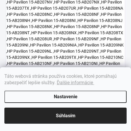
×
Táto webová stránka používa cookies, ktoré pomáhajú
Dobrý deň! 👋 Pomôžem vám nájsť správny diel. Napíšte mi.
zabezpečiť lepšie služby
.
Ďalšie informácie
Nastavenie
Súhlasím