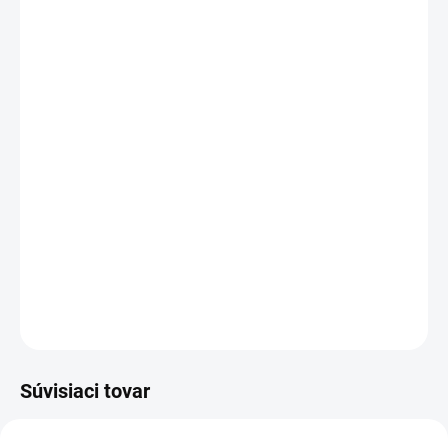
−
+
Pridať do košíka
Kapacita:
3400 mAh
Napätie:
14,8 V (
14,4
V)
Záruka:
12
mesiacov
Najväčšia
kvalita
značky Green Cell
Články
Panasonic
zaručujú dlhý pracovný čas, vysokú
trvanlivosť a bezpečnosť
Moderná elektronika riadenia
zaručuje
, že batéria pracuje
so zariadením presne ako pôvodná
DETAILNÉ INFORMÁCIE
OPÝTAŤ SA
STRÁŽIŤ
Súvisiaci tovar