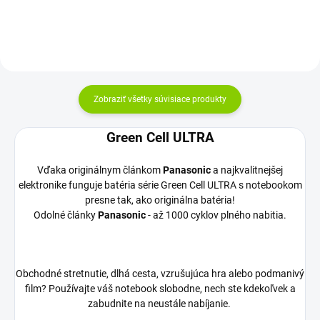
Zobraziť všetky súvisiace produkty
Green Cell ULTRA
Vďaka originálnym článkom
Panasonic
a najkvalitnejšej
elektronike funguje batéria série Green Cell ULTRA s notebookom
presne tak, ako originálna batéria!
Odolné články
Panasonic
- až 1000 cyklov plného nabitia.
Obchodné stretnutie, dlhá cesta, vzrušujúca hra alebo podmanivý
film? Používajte váš notebook slobodne, nech ste kdekoľvek a
zabudnite na neustále nabíjanie.