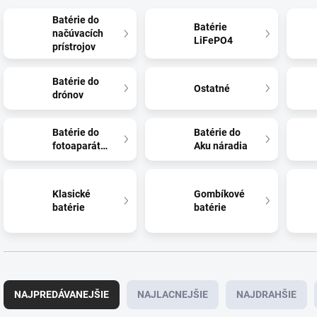
Batérie do
Batérie
načúvacích
LiFePO4
prístrojov
Batérie do
Ostatné
drónov
Batérie do
Batérie do
fotoaparátov
Aku náradia
Klasické
Gombíkové
batérie
batérie
R
a
NAJPREDÁVANEJŠIE
NAJLACNEJŠIE
NAJDRAHŠIE
d