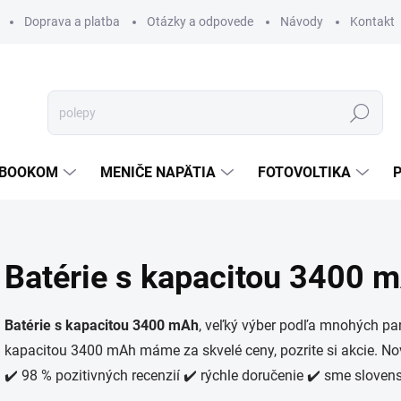
Doprava a platba
Otázky a odpovede
Návody
Kontakt
Hľadať
TEBOOKOM
MENIČE NAPÄTIA
FOTOVOLTIKA
Batérie s kapacitou 3400 
Batérie s kapacitou 3400 mAh
, veľký výber podľa mnohých par
kapacitou 3400 mAh máme za skvelé ceny, pozrite si akcie. No
✔️ 98 % pozitivných recenzií ✔️ rýchle doručenie ✔️ sme sloven