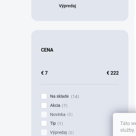
Výpredaj
CENA
€
7
€
222
Na sklade
14
Akcia
7
Novinka
0
Táto we
Tip
1
služby
Výpredaj
0