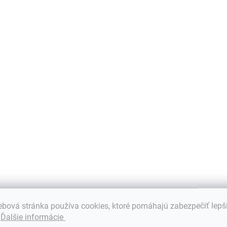
BG06XL do HP
240 G7 245 G7
EliteBook Folio
G
250 G7 255 G7,
1040 G3
G
€67,40
HP 14 15 17,
€21,96
4
HP Pavilion 14
€54,80 bez DPH
€
€17,85 bez DPH
15 HT03XL
Do košíka
Do košíka
Kapacita: 2964
K
Kapacita: 3400
mAh (45
m
mAh Napätie: 11,55
WH) Napätie:
V
V Záruka: 12
15.36V Najväčšia
1
mesiacov
kvalita Nová...
N
Najväčšia kvalita
z
značky Green Cell...
bová stránka používa cookies, ktoré pomáhajú zabezpečiť lepš
.
Ďalšie informácie