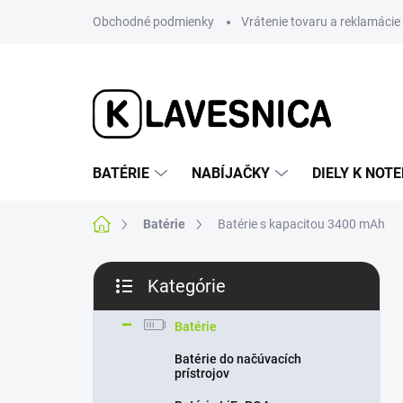
Prejsť
Obchodné podmienky
Vrátenie tovaru a reklamácie
na
obsah
BATÉRIE
NABÍJAČKY
DIELY K NO
Domov
Batérie
Batérie s kapacitou 3400 mAh
B
Kategórie
o
Preskočiť
č
kategórie
n
Batérie
ý
Batérie do načúvacích
p
prístrojov
a