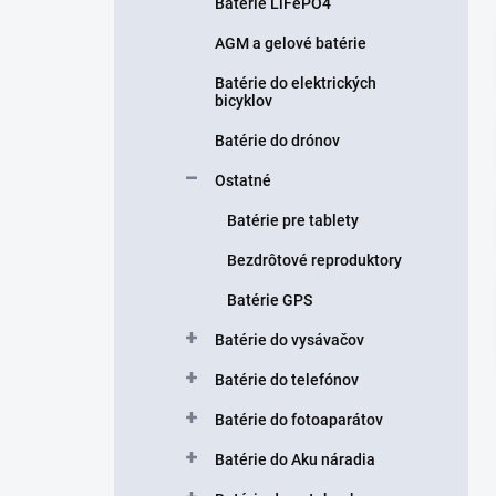
n
Batérie LiFePO4
e
AGM a gelové batérie
l
Batérie do elektrických
bicyklov
Batérie do drónov
Ostatné
Batérie pre tablety
Bezdrôtové reproduktory
Batérie GPS
Batérie do vysávačov
Batérie do telefónov
Batérie do fotoaparátov
Batérie do Aku náradia