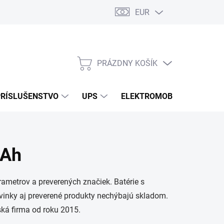
EUR
Podmienky ochrany osobných údajov
Súbory cookies
Rekla
PRÁZDNY KOŠÍK
NÁKUPNÝ
KOŠÍK
PRÍSLUŠENSTVO
UPS
ELEKTROMOBILITA
O
mAh
ametrov a preverených značiek. Batérie s
vinky aj preverené produkty nechýbajú skladom.
ská firma od roku 2015.