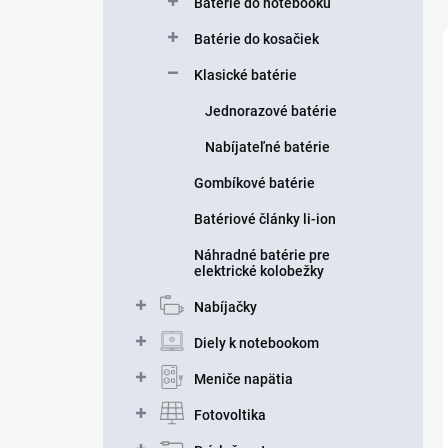
Batérie do notebooku
Batérie do kosačiek
Klasické batérie
Jednorazové batérie
Nabíjateľné batérie
Gombíkové batérie
Batériové články li-ion
Náhradné batérie pre
elektrické kolobežky
Nabíjačky
Diely k notebookom
Meniče napätia
Fotovoltika