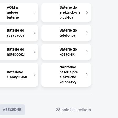
AGM a
Batérie do
gelové
elektrických
batérie
bicyklov
Batérie do
Batérie do
vysávačov
telefónov
Batérie do
Batérie do
notebooku
kosačiek
Náhradné
Batériové
batérie pre
články li-ion
elektrické
kolobežky
28
položiek celkom
ABECEDNE