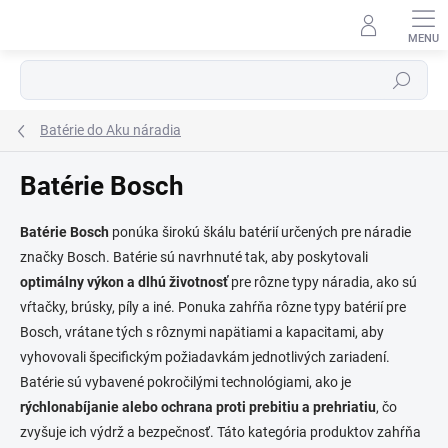
Prejsť
na
obsah
⬇
Hľadať
AI asistent · online
Batérie do Aku náradia
Batérie Bosch
Batérie Bosch
ponúka širokú škálu batérií určených pre náradie
značky Bosch. Batérie sú navrhnuté tak, aby poskytovali
optimálny výkon a dlhú životnosť
pre rôzne typy náradia, ako sú
vŕtačky, brúsky, píly a iné. Ponuka zahŕňa rôzne typy batérií pre
Bosch, vrátane tých s rôznymi napätiami a kapacitami, aby
vyhovovali špecifickým požiadavkám jednotlivých zariadení.
Batérie sú vybavené pokročilými technológiami, ako je
rýchlonabíjanie alebo ochrana proti prebitiu a prehriatiu
, čo
zvyšuje ich výdrž a bezpečnosť. Táto kategória produktov zahŕňa