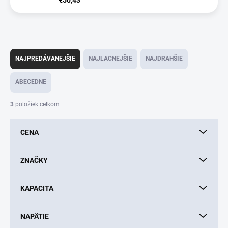
R
a
NAJPREDÁVANEJŠIE
NAJLACNEJŠIE
NAJDRAHŠIE
d
e
ABECEDNE
n
i
3
položiek celkom
e
p
CENA
r
o
d
ZNAČKY
u
k
KAPACITA
t
o
v
NAPÄTIE