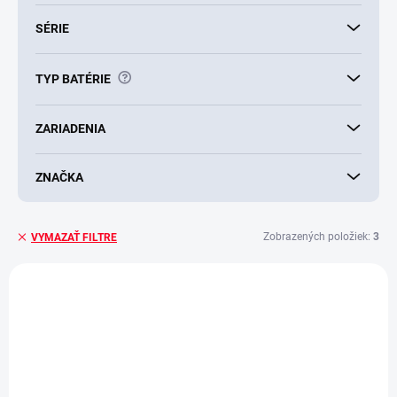
SÉRIE
?
TYP BATÉRIE
ZARIADENIA
ZNAČKA
Zobrazených položiek:
3
VYMAZAŤ FILTRE
V
ý
AKCIA
p
i
s
p
r