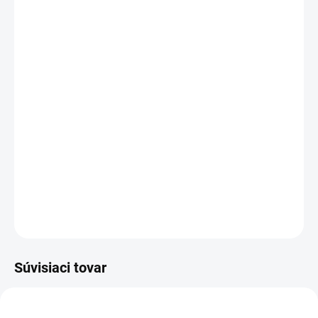
cena:
MOŽNOSTI
DORUČENIA
Kapacita:
5200 mAh
Napätie:
10,8 V
(
11,1
V)
Záruka:
12
mesiacov
Najväčšia
kvalita
značky Green Cell
Články
Samsung
zaručujú dlhý pracovný čas, vysokú
trvanlivosť a bezpečnosť
Moderná elektronika riadenia
zaručuje
, že batéria pracuje
so zariadením presne ako pôvodná
DETAILNÉ INFORMÁCIE
OPÝTAŤ SA
STRÁŽIŤ
Súvisiaci tovar