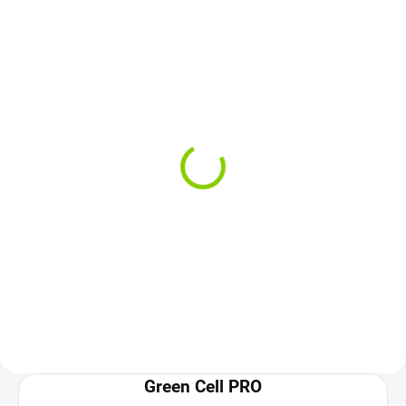
SKLADOM
Pánty do notebooku HP
250 255 CQ58
€10,90
€8,86 bez DPH
Do košíka
Green Cell PRO