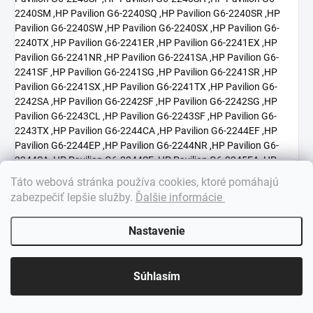
×
Táto webová stránka používa cookies, ktoré pomáhajú
Dobrý deň! 👋 Pomôžem vám nájsť správny diel. Napíšte mi.
zabezpečiť lepšie služby
.
Ďalšie informácie
Nastavenie
Súhlasím