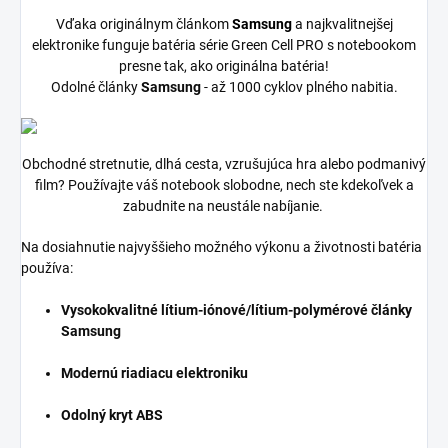
Vďaka originálnym článkom
Samsung
a najkvalitnejšej
elektronike funguje batéria série Green Cell PRO s notebookom
presne tak, ako originálna batéria!
Odolné články
Samsung
- až 1000 cyklov plného nabitia.
Obchodné stretnutie, dlhá cesta, vzrušujúca hra alebo podmanivý
film? Používajte váš notebook slobodne, nech ste kdekoľvek a
zabudnite na neustále nabíjanie.
Na dosiahnutie najvyššieho možného výkonu a životnosti batéria
používa:
Vysokokvalitné lítium-iónové/lítium-polymérové články
Samsung
Modernú riadiacu elektroniku
Odolný kryt ABS