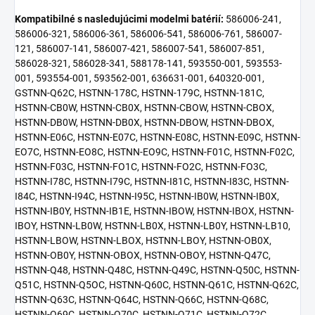
Kompatibilné s nasledujúcimi modelmi batérií:
586006-241,
586006-321, 586006-361, 586006-541, 586006-761, 586007-
121, 586007-141, 586007-421, 586007-541, 586007-851,
586028-321, 586028-341, 588178-141, 593550-001, 593553-
001, 593554-001, 593562-001, 636631-001, 640320-001,
GSTNN-Q62C, HSTNN-178C, HSTNN-179C, HSTNN-181C,
HSTNN-CB0W, HSTNN-CB0X, HSTNN-CBOW, HSTNN-CBOX,
HSTNN-DB0W, HSTNN-DB0X, HSTNN-DBOW, HSTNN-DBOX,
HSTNN-E06C, HSTNN-E07C, HSTNN-E08C, HSTNN-E09C, HSTNN-
EO7C, HSTNN-EO8C, HSTNN-EO9C, HSTNN-F01C, HSTNN-F02C,
HSTNN-F03C, HSTNN-FO1C, HSTNN-FO2C, HSTNN-FO3C,
HSTNN-I78C, HSTNN-I79C, HSTNN-I81C, HSTNN-I83C, HSTNN-
I84C, HSTNN-I94C, HSTNN-I95C, HSTNN-IB0W, HSTNN-IB0X,
HSTNN-IB0Y, HSTNN-IB1E, HSTNN-IBOW, HSTNN-IBOX, HSTNN-
IBOY, HSTNN-LB0W, HSTNN-LB0X, HSTNN-LB0Y, HSTNN-LB10,
HSTNN-LBOW, HSTNN-LBOX, HSTNN-LBOY, HSTNN-OB0X,
HSTNN-OB0Y, HSTNN-OBOX, HSTNN-OBOY, HSTNN-Q47C,
HSTNN-Q48, HSTNN-Q48C, HSTNN-Q49C, HSTNN-Q50C, HSTNN-
Q51C, HSTNN-Q5OC, HSTNN-Q60C, HSTNN-Q61C, HSTNN-Q62C,
HSTNN-Q63C, HSTNN-Q64C, HSTNN-Q66C, HSTNN-Q68C,
HSTNN-Q69C, HSTNN-Q70C, HSTNN-Q71C, HSTNN-Q72C,