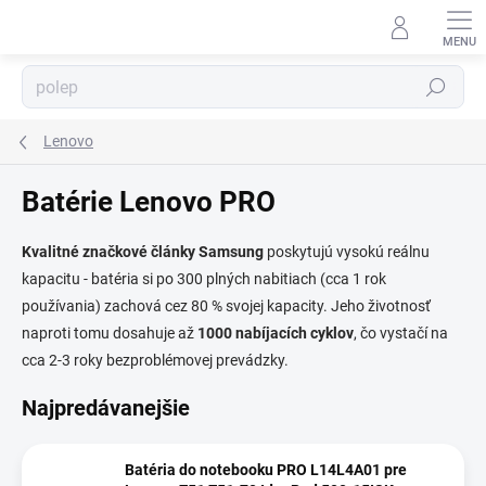
Prejsť
na
obsah
⬇
Hľadať
AI asistent · online
Lenovo
Batérie Lenovo PRO
Kvalitné značkové články Samsung
poskytujú vysokú reálnu
kapacitu - batéria si po 300 plných nabitiach (cca 1 rok
používania) zachová cez 80 % svojej kapacity. Jeho životnosť
naproti tomu dosahuje až
1000 nabíjacích cyklov
, čo vystačí na
cca 2-3 roky bezproblémovej prevádzky.
Najpredávanejšie
Batéria do notebooku PRO L14L4A01 pre