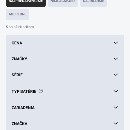
a
NAJPREDÁVANEJŠIE
NAJLACNEJŠIE
NAJDRAHŠIE
d
e
ABECEDNE
n
i
5
položiek celkom
e
p
CENA
r
o
d
ZNAČKY
u
k
SÉRIE
t
o
v
?
TYP BATÉRIE
ZARIADENIA
ZNAČKA