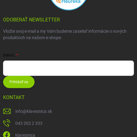
ODOBERAŤ NEWSLETTER
Vložte svoj e-mail a my Vám budeme zasielať informácie o nových
produktoch na našom e-shope.
EMAIL
Prihlásiť sa
KONTAKT
info
@
klavesnica.sk
043 202 2 333
klavesnica