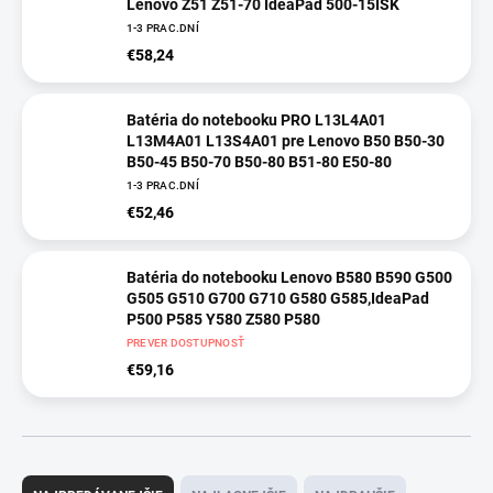
Lenovo Z51 Z51-70 IdeaPad 500-15ISK
1-3 PRAC.DNÍ
€58,24
Batéria do notebooku PRO L13L4A01
L13M4A01 L13S4A01 pre Lenovo B50 B50-30
B50-45 B50-70 B50-80 B51-80 E50-80
1-3 PRAC.DNÍ
€52,46
Batéria do notebooku Lenovo B580 B590 G500
G505 G510 G700 G710 G580 G585,IdeaPad
P500 P585 Y580 Z580 P580
PREVER DOSTUPNOSŤ
€59,16
R