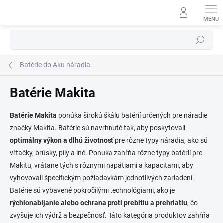
Prejsť
na
obsah
⬇
AI asistent · online
Hľadať
Batérie do Aku náradia
Batérie Makita
Batérie Makita
ponúka širokú škálu batérií určených pre náradie
značky Makita. Batérie sú navrhnuté tak, aby poskytovali
optimálny výkon a dlhú životnosť
pre rôzne typy náradia, ako sú
vŕtačky, brúsky, píly a iné. Ponuka zahŕňa rôzne typy batérií pre
Makitu, vrátane tých s rôznymi napätiami a kapacitami, aby
vyhovovali špecifickým požiadavkám jednotlivých zariadení.
Batérie sú vybavené pokročilými technológiami, ako je
rýchlonabíjanie alebo ochrana proti prebitiu a prehriatiu
, čo
zvyšuje ich výdrž a bezpečnosť. Táto kategória produktov zahŕňa