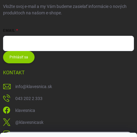
Vložte svoj e-mail a my Vám budeme zasielať informácie o nových
produktoch na našom e-shope.
EMAIL
Prihlásiť sa
KONTAKT
info
@
klavesnica.sk
043 202 2 333
klavesnica
@klavesnicask
klavesnica_sk
×