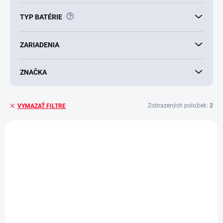
?
TYP BATÉRIE
ZARIADENIA
ZNAČKA
Zobrazených položiek:
2
VYMAZAŤ FILTRE
V
ý
AKCIA
p
VÝPREDAJ
i
s
p
r
o
d
PREVER DOSTUPNOSŤ
SKLADOM