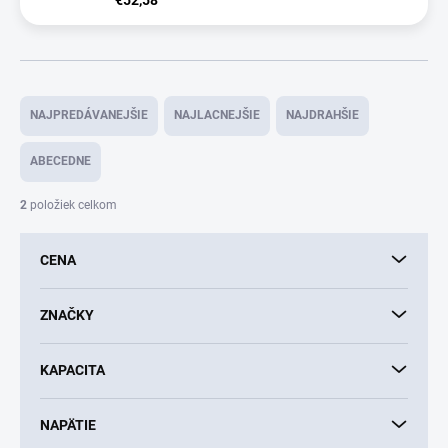
R
a
NAJPREDÁVANEJŠIE
NAJLACNEJŠIE
NAJDRAHŠIE
d
e
ABECEDNE
n
i
2
položiek celkom
e
p
CENA
r
o
d
ZNAČKY
u
k
KAPACITA
t
o
v
NAPÄTIE