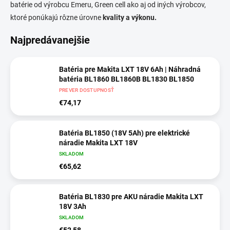
batérie od výrobcu Emeru, Green cell ako aj od iných výrobcov,
ktoré ponúkajú rôzne úrovne
kvality a výkonu.
Najpredávanejšie
Batéria pre Makita LXT 18V 6Ah | Náhradná
batéria BL1860 BL1860B BL1830 BL1850
PREVER DOSTUPNOSŤ
€74,17
Batéria BL1850 (18V 5Ah) pre elektrické
náradie Makita LXT 18V
SKLADOM
€65,62
Batéria BL1830 pre AKU náradie Makita LXT
18V 3Ah
SKLADOM
€52,58