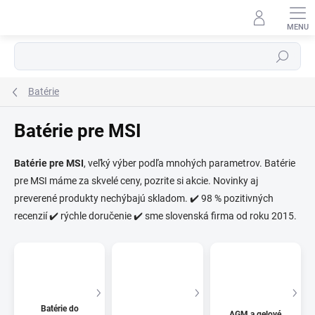
Prejsť
na
obsah
Hľadať
Batérie
Batérie pre MSI
Batérie pre MSI
, veľký výber podľa mnohých parametrov. Batérie
pre MSI máme za skvelé ceny, pozrite si akcie. Novinky aj
⬇
AI asistent · online
preverené produkty nechýbajú skladom. ✔️ 98 % pozitivných
recenzií ✔️ rýchle doručenie ✔️ sme slovenská firma od roku 2015.
Batérie do
AGM a gelové