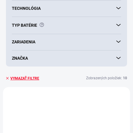
TECHNOLÓGIA
?
TYP BATÉRIE
ZARIADENIA
ZNAČKA
Zobrazených položiek:
10
VYMAZAŤ FILTRE
V
ý
AKCIA
p
i
s
p
r