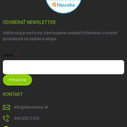
ODOBERAŤ NEWSLETTER
Vložte svoj e-mail a my Vám budeme zasielať informácie o nových
produktoch na našom e-shope.
EMAIL
Prihlásiť sa
KONTAKT
info
@
klavesnica.sk
043 202 2 333