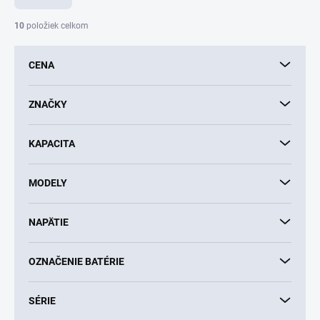
n
i
10
položiek celkom
e
p
CENA
r
o
d
ZNAČKY
u
k
KAPACITA
t
o
v
MODELY
NAPÄTIE
OZNAČENIE BATÉRIE
SÉRIE