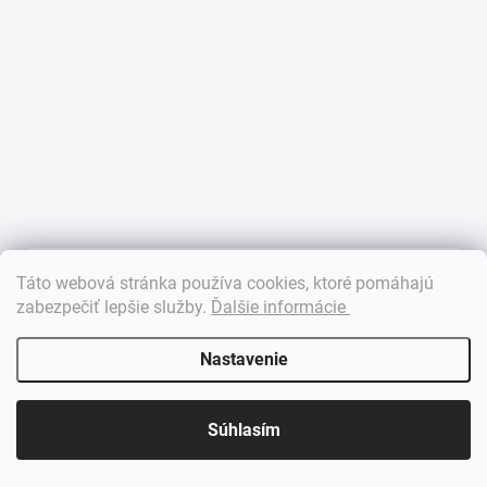
×
Táto webová stránka používa cookies, ktoré pomáhajú
Dobrý deň! 👋 Pomôžem vám nájsť správny diel. Napíšte mi.
zabezpečiť lepšie služby
.
Ďalšie informácie
Nastavenie
Súhlasím