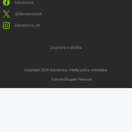
klavesnica
@klavesnicask
klavesnica_sk
Doprava a platba
Copyright 2026
Klávesnica
. Všetky práva vyhradené.
Vytvoril Shoptet Premium