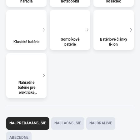
náradia
notebooku
kosačiek
Gombíkové
Batériové články
Klasické batérie
batérie
li-ion
Náhradné
batérie pre
elektrické
kolobežky
R
a
NAJPREDÁVANEJŠIE
NAJLACNEJŠIE
NAJDRAHŠIE
d
e
ABECEDNE