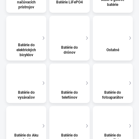
načúvacích
Batérie LiFePO4
batérie
prístrojov
Batérie do
Batérie do
elektrických
Ostatné
drónov
bicyklov
Batérie do
Batérie do
Batérie do
vysávačov
telefónov
fotoaparátov
Batérie do Aku
Batérie do
Batérie do