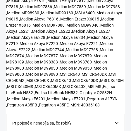
,Medion Akoya P7816 ,Medion Akoya P7817 ,Medion Akoya
P7818 ,Medion MD97886 ,Medion MD97889 ,Medion MD97958
,Medion MD98930 ,Medion MD99160 ,MSI A6400 ,Medion Akoya
P6815 ,Medion Akoya P6816 ,Medion Erazer X6815 ,Medion
Erazer X6816 ,Medion MD97888 ,Medion MD99040 ,Medion
Akoya E6221 ,Medion Akoya E6222 ,Medion Akoya E6227
,Medion Akoya E6228 ,Medion Akoya E6234 ,Medion Akoya
E7219 ,Medion Akoya E7220 ,Medion Akoya E7221 ,Medion
Akoya E7222 ,Medion MD97744 ,Medion MD97768 ,Medion
MD97874 ,Medion MD97877 ,Medion MD97879 ,Medion
MD98109 ,Medion MD98383 ,Medion MD98780 ,Medion
MD98980 ,Medion MD99030 ,Medion MD99050 ,Medion
MD99060 ,Medion MD99090 ,MSI CR640 ,MSI CR640DX ,MSI
CR640MX ,MSI CR640X ,MSI CX640 ,MSI CX640DX ,MSI CX640M
,MSI CX640MS ,MSI CX640MX ,MSI CX640X ,MSI MS ,Fujitsu
LifeBook N532 ,Fujitsu LifeBook NH532 ,Gigabyte Q2532N
,Medion Akoya E6201 ,Medion Akoya E7201 ,Pegatron A17YA
,Pegatron A35FB ,Pegatron A35FE ,MSN: 40036108
Pripojené a nenabíja sa, čo robiť?