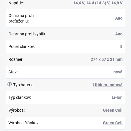
Napätie
:
14,4 V
,
14.4 (14.8) V
,
14,8 V
Ochrana proti
Áno
preťaženiu
:
Ochrana proti vybitiu
:
Áno
Počet článkov
:
8
Rozmer
:
274 x 57 x 21 mm
Stav
:
nová
?
Typ batérie
:
Lithium-iontová
Typ článkov
:
Li-Ion
Výrobca
:
Green Cell
Výrobca článkov
:
Green Cell