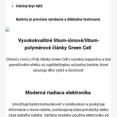
Odolný kryt ABS
Batéria je precízne vyrobená a dôkladne testovaná.
Vysokokvalitné lítium-iónové/lítium-
polymérové články Green Cell
Účinné Li-Ion/Li-Poly články Green Cell s vysokou kapacitou a bez
pamäťového efektu sú najdôležitejšou súčasťou batérie, ktoré
zaručujú dlhú výdrž a životnosť.
Moderná riadiaca elektronika
Umožňuje batérii komunikovať s notebookom a poskytuje
informácie o stave nabitia, zostávajúcej dobe prevádzky alebo
čase úplného nabitia. Väčšina modelov používa elektroniku od