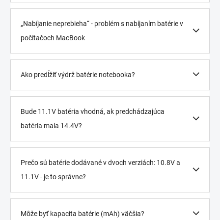
„Nabíjanie neprebieha“ - problém s nabíjaním batérie v
počítačoch MacBook
Ako predĺžiť výdrž batérie notebooka?
Bude 11.1V batéria vhodná, ak predchádzajúca
batéria mala 14.4V?
Prečo sú batérie dodávané v dvoch verziách: 10.8V a
11.1V - je to správne?
Môže byť kapacita batérie (mAh) väčšia?