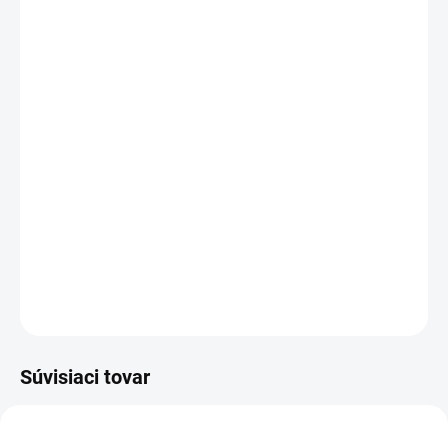
cena:
MOŽNOSTI
DORUČENIA
Kapacita:
4400 mAh
Napätie:
14,4 V (
14,8
V)
Záruka:
12
mesiacov
Najväčšia
kvalita
značky Green Cell
Články
Green Cell
zaručujú dlhý pracovný čas, vysokú
trvanlivosť a bezpečnosť
Moderná elektronika riadenia
zaručuje
, že batéria pracuje
so zariadením presne ako pôvodná
DETAILNÉ INFORMÁCIE
OPÝTAŤ SA
STRÁŽIŤ
Súvisiaci tovar