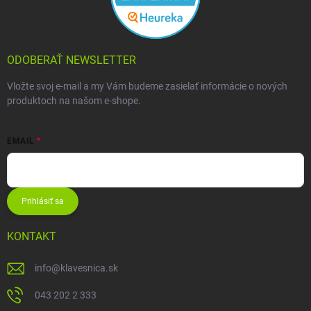
ODOBERAŤ NEWSLETTER
Vložte svoj e-mail a my Vám budeme zasielať informácie o nových
produktoch na našom e-shope.
EMAIL
Prihlásiť sa
KONTAKT
info
@
klavesnica.sk
043 202 2 333