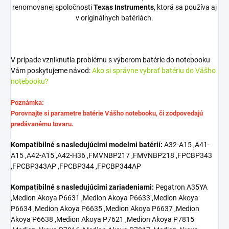
renomovanej spoločnosti
Texas Instruments
, ktorá sa používa aj
v originálnych batériách.
V prípade vzniknutia problému s výberom batérie do notebooku
Vám poskytujeme návod:
Ako si správne vybrať batériu do Vášho
notebooku?
Poznámka:
Porovnajte si parametre batérie Vášho notebooku, či zodpovedajú
predávanému tovaru.
Kompatibilné s nasledujúcimi modelmi batérií:
A32-A15 ,A41-
A15 ,A42-A15 ,A42-H36 ,FMVNBP217 ,FMVNBP218 ,FPCBP343
,FPCBP343AP ,FPCBP344 ,FPCBP344AP
Kompatibilné s nasledujúcimi zariadeniami:
Pegatron A35YA
,Medion Akoya P6631 ,Medion Akoya P6633 ,Medion Akoya
P6634 ,Medion Akoya P6635 ,Medion Akoya P6637 ,Medion
Akoya P6638 ,Medion Akoya P7621 ,Medion Akoya P7815