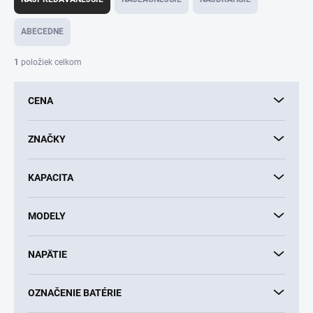
d
e
ABECEDNE
n
i
1
položiek celkom
e
p
CENA
r
o
d
ZNAČKY
u
k
KAPACITA
t
o
v
MODELY
NAPÄTIE
OZNAČENIE BATÉRIE