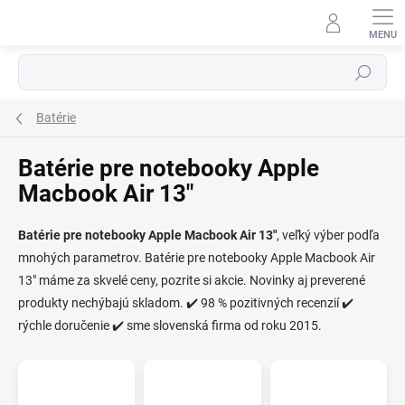
Prejsť
na
obsah
Hľadať
Batérie
Batérie pre notebooky Apple
Macbook Air 13"
⬇
Batérie pre notebooky Apple Macbook Air 13"
, veľký výber podľa
AI asistent · online
mnohých parametrov. Batérie pre notebooky Apple Macbook Air
13" máme za skvelé ceny, pozrite si akcie. Novinky aj preverené
produkty nechýbajú skladom. ✔️ 98 % pozitivných recenzií ✔️
rýchle doručenie ✔️ sme slovenská firma od roku 2015.