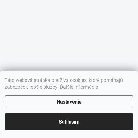
×
Táto webová stránka používa cookies, ktoré pomáhajú
Dobrý deň! 👋 Pomôžem vám nájsť správny diel. Napíšte mi.
zabezpečiť lepšie služby
.
Ďalšie informácie
Nastavenie
Súhlasím