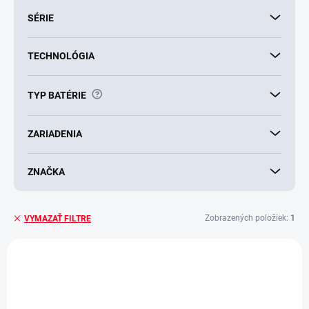
SÉRIE
TECHNOLÓGIA
?
TYP BATÉRIE
ZARIADENIA
ZNAČKA
Zobrazených položiek:
1
VYMAZAŤ FILTRE
V
ý
p
i
s