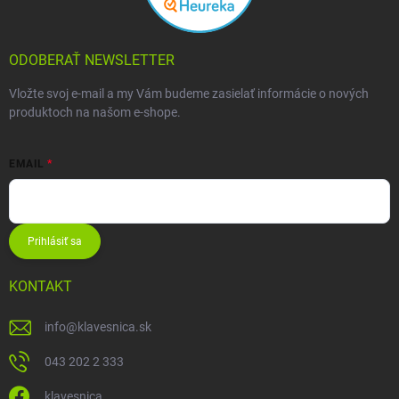
ODOBERAŤ NEWSLETTER
Vložte svoj e-mail a my Vám budeme zasielať informácie o nových
produktoch na našom e-shope.
EMAIL
Prihlásiť sa
KONTAKT
info
@
klavesnica.sk
043 202 2 333
klavesnica