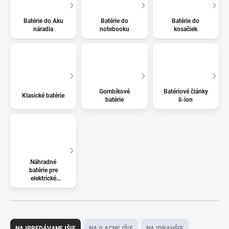
Batérie do Aku
Batérie do
Batérie do
náradia
notebooku
kosačiek
Gombíkové
Batériové články
Klasické batérie
batérie
li-ion
Náhradné
batérie pre
elektrické
kolobežky
R
a
NAJPREDÁVANEJŠIE
NAJLACNEJŠIE
NAJDRAHŠIE