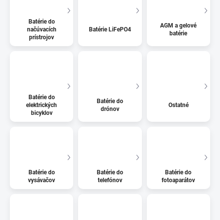
Batérie do
AGM a gelové
načúvacích
Batérie LiFePO4
batérie
prístrojov
Batérie do
Batérie do
elektrických
Ostatné
drónov
bicyklov
Batérie do
Batérie do
Batérie do
vysávačov
telefónov
fotoaparátov