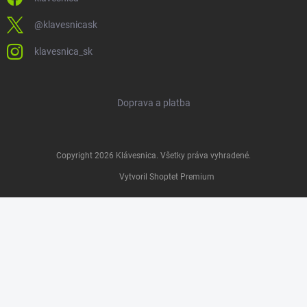
@klavesnicask
klavesnica_sk
Doprava a platba
Copyright 2026
Klávesnica
. Všetky práva vyhradené.
Vytvoril Shoptet Premium