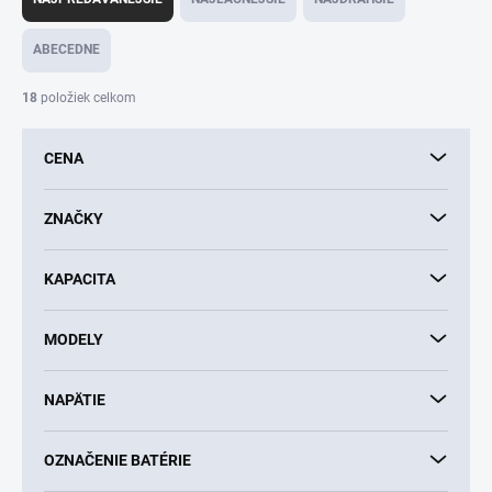
d
e
ABECEDNE
n
i
18
položiek celkom
e
p
CENA
r
o
d
ZNAČKY
u
k
KAPACITA
t
o
v
MODELY
NAPÄTIE
OZNAČENIE BATÉRIE