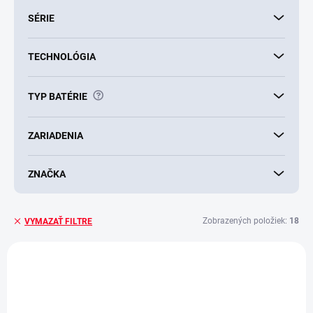
SÉRIE
TECHNOLÓGIA
?
TYP BATÉRIE
ZARIADENIA
ZNAČKA
Zobrazených položiek:
18
VYMAZAŤ FILTRE
V
ý
p
i
ZADARMO
s