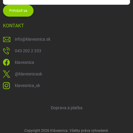
Prihlásiť sa
KONTAKT
info
@
klavesnica.sk
043 202 2 333
klavesnica
@klavesnicask
klavesnica_sk
Doprava a platba
Copyright 2026
Klávesnica
. Všetky práva vyhradené.