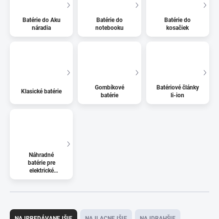
Batérie do Aku
Batérie do
Batérie do
náradia
notebooku
kosačiek
Gombíkové
Batériové články
Klasické batérie
batérie
li-ion
Náhradné
batérie pre
elektrické
kolobežky
R
a
NAJPREDÁVANEJŠIE
NAJLACNEJŠIE
NAJDRAHŠIE