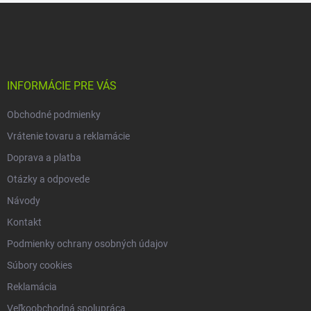
Z
a
á
c
p
i
e
ä
p
t
r
i
INFORMÁCIE PRE VÁS
v
e
k
Obchodné podmienky
y
v
Vrátenie tovaru a reklamácie
ý
p
Doprava a platba
i
Otázky a odpovede
s
u
Návody
Kontakt
Podmienky ochrany osobných údajov
Súbory cookies
Reklamácia
Veľkoobchodná spolupráca