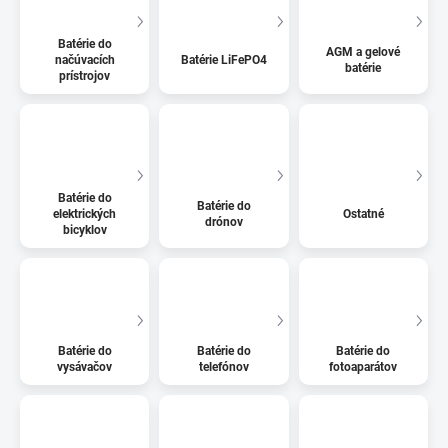
Batérie do
AGM a gelové
načúvacích
Batérie LiFePO4
batérie
prístrojov
Batérie do
Batérie do
elektrických
Ostatné
drónov
bicyklov
Batérie do
Batérie do
Batérie do
vysávačov
telefónov
fotoaparátov