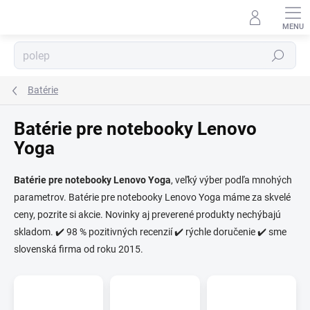
Prejsť
na
obsah
Hľadať
Batérie
Batérie pre notebooky Lenovo
Yoga
Batérie pre notebooky Lenovo Yoga
, veľký výber podľa mnohých
parametrov. Batérie pre notebooky Lenovo Yoga máme za skvelé
ceny, pozrite si akcie. Novinky aj preverené produkty nechýbajú
skladom. ✔️ 98 % pozitivných recenzií ✔️ rýchle doručenie ✔️ sme
slovenská firma od roku 2015.