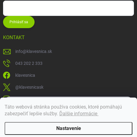
Prihlásiť sa
KONTAKT
info
@
klavesnica.sk
043 202 2 333
klavesnica
@klavesnicask
klavesnica_sk
×
Táto webová stránka používa cookies, ktoré pomáhajú
Dobrý deň! 👋 Pomôžem vám nájsť správny diel. Napíšte mi.
zabezpečiť lepšie služby
.
Ďalšie informácie
Doprava a platba
Nastavenie