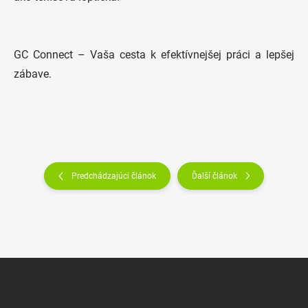
GC Connect – Vaša cesta k efektívnejšej práci a lepšej
zábave.
Predchádzajúci článok
Ďalší článok
Z
á
p