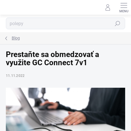
Prejsť
na
obsah
⬇
AI asistent · online
Hľadať
Blog
Prestaňte sa obmedzovať a
využite GC Connect 7v1
11.11.2022