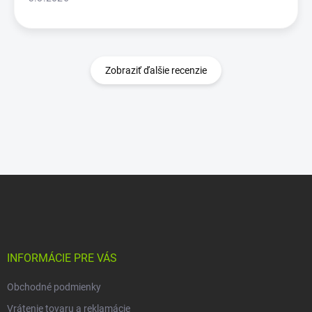
Zobraziť ďalšie recenzie
Z
á
p
ä
t
i
INFORMÁCIE PRE VÁS
e
Obchodné podmienky
Vrátenie tovaru a reklamácie