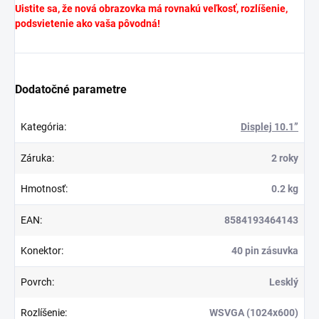
Uistite sa, že nová obrazovka má rovnakú veľkosť, rozlíšenie,
podsvietenie ako vaša pôvodná!
Dodatočné parametre
Kategória
:
Displej 10.1”
Záruka
:
2 roky
Hmotnosť
:
0.2 kg
EAN
:
8584193464143
Konektor
:
40 pin zásuvka
Povrch
:
Lesklý
Rozlíšenie
:
WSVGA (1024x600)