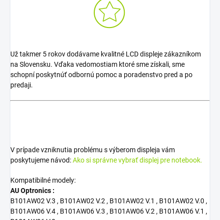
Už takmer 5 rokov dodávame kvalitné LCD displeje zákazníkom
na Slovensku. Vďaka vedomostiam ktoré sme získali, sme
schopní poskytnúť odbornú pomoc a poradenstvo pred a po
predaji.
V prípade vzniknutia problému s výberom displeja vám
poskytujeme návod:
Ako si správne vybrať displej pre notebook.
Kompatibilné modely:
AU Optronics :
B101AW02 V.3 , B101AW02 V.2 , B101AW02 V.1 , B101AW02 V.0 ,
B101AW06 V.4 , B101AW06 V.3 , B101AW06 V.2 , B101AW06 V.1 ,