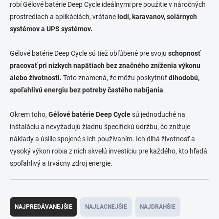
robí Gélové batérie Deep Cycle ideálnymi pre použitie v náročných
prostrediach a aplikáciách, vrátane
lodí, karavanov, solárnych
systémov a UPS systémov.
Gélové batérie Deep Cycle sú tiež obľúbené pre svoju
schopnosť
pracovať pri nízkych napätiach bez značného zníženia výkonu
alebo životnosti.
Toto znamená, že môžu poskytnúť
dlhodobú,
spoľahlivú energiu bez potreby častého nabíjania
.
Okrem toho,
Gélové batérie Deep Cycle
sú jednoduché na
inštaláciu a nevyžadujú žiadnu špecifickú údržbu, čo znižuje
náklady a úsilie spojené s ich používaním. Ich dlhá životnosť a
vysoký výkon robia z nich skvelú investíciu pre každého, kto hľadá
spoľahlivý a trvácny zdroj energie.
R
a
NAJPREDÁVANEJŠIE
NAJLACNEJŠIE
NAJDRAHŠIE
d