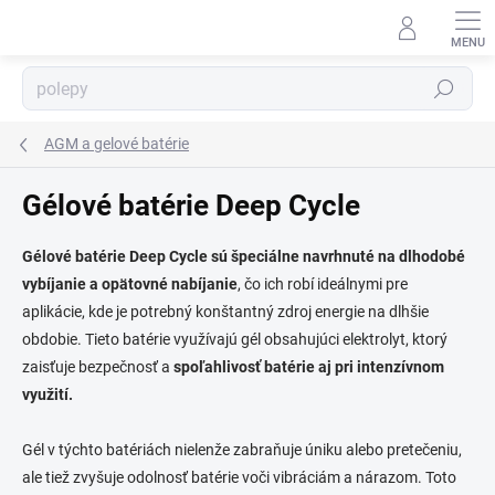
Prejsť
na
obsah
Hľadať
AGM a gelové batérie
⬇
AI asistent · online
Gélové batérie Deep Cycle
Gélové batérie Deep Cycle sú špeciálne navrhnuté na dlhodobé
vybíjanie a opätovné nabíjanie
, čo ich robí ideálnymi pre
aplikácie, kde je potrebný konštantný zdroj energie na dlhšie
obdobie. Tieto batérie využívajú gél obsahujúci elektrolyt, ktorý
zaisťuje bezpečnosť a
spoľahlivosť batérie aj pri intenzívnom
využití.
Gél v týchto batériách nielenže zabraňuje úniku alebo pretečeniu,
ale tiež zvyšuje odolnosť batérie voči vibráciám a nárazom. Toto