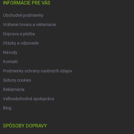
i
INFORMÁCIE PRE VÁS
p
e
i
Obchodné podmienky
s
u
Vrátenie tovaru a reklamácie
Doprava a platba
Otázky a odpovede
Návody
Kontakt
Podmienky ochrany osobných údajov
Súbory cookies
Reklamácia
Veľkoobchodná spolupráca
Blog
SPÔSOBY DOPRAVY