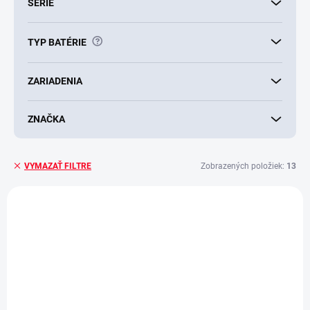
SÉRIE
?
TYP BATÉRIE
ZARIADENIA
ZNAČKA
Zobrazených položiek:
13
VYMAZAŤ FILTRE
V
ý
p
i
s
p
r
o