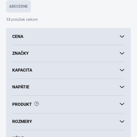
e
ABECEDNE
n
i
13
položiek celkom
e
p
CENA
r
o
d
ZNAČKY
u
k
KAPACITA
t
o
v
NAPÄTIE
?
PRODUKT
ROZMERY