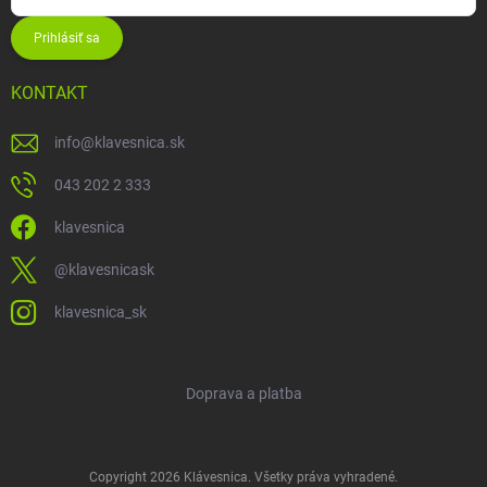
Prihlásiť sa
KONTAKT
info
@
klavesnica.sk
043 202 2 333
klavesnica
@klavesnicask
klavesnica_sk
Doprava a platba
Copyright 2026
Klávesnica
. Všetky práva vyhradené.