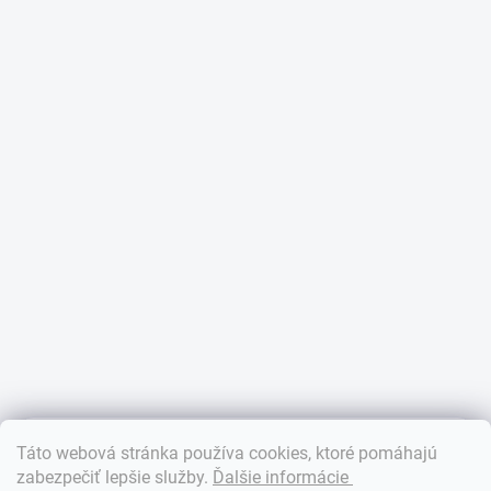
×
Táto webová stránka používa cookies, ktoré pomáhajú
Dobrý deň! 👋 Pomôžem vám nájsť správny diel. Napíšte mi.
zabezpečiť lepšie služby
.
Ďalšie informácie