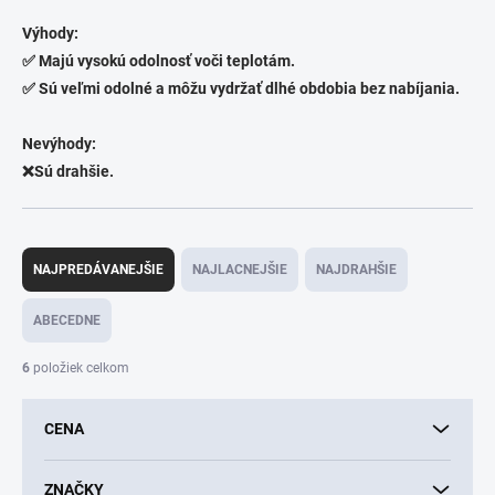
Výhody:
✅ Majú vysokú odolnosť voči teplotám.
✅ Sú veľmi odolné a môžu vydržať dlhé obdobia bez nabíjania.
Nevýhody:
❌Sú drahšie.
R
a
NAJPREDÁVANEJŠIE
NAJLACNEJŠIE
NAJDRAHŠIE
d
e
ABECEDNE
n
i
6
položiek celkom
e
p
CENA
r
o
d
ZNAČKY