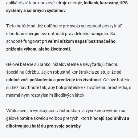
aplikácií vrátane núdzové zdroje energie,
lodiach, karavány, UPS
systémy a solárnych systémov.
Tieto batérie sú tiež obľúbené pre svoju schopnosť poskytnúť
dlhodobú energiu bez nutnosti pravidelného nabíjania. Sú
schopné fungovať pri
veľmi nízkom napätí bez značného
zníženia výkonu alebo životnosti.
Gélové batérie sú ľahko inštalovateľné a nevyžadujú žiadnu
špeciálnu údržbu. Jejich robustná konštrukcia zaisťuje, že sú
o
dolné voči poškodeniu a predlžuje ich životnosť.
Gélové batérie
sú tiež navrhnuté tak, aby boli priateľské k životnému prostrediu, s
minimálnym rozptýlením škodlivých látok.
Vďaka svojim vynikajúcim vlastnostiam a vysokému výkonu sú
gélové batérie skvelou voľbou pre tých, ktorí hľadajú
spoľahlivú a
dlhotrvajúcu batériu pre svoje potreby.