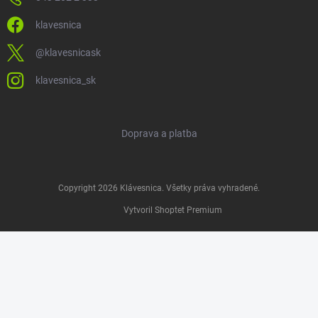
klavesnica
@klavesnicask
klavesnica_sk
Doprava a platba
Copyright 2026
Klávesnica
. Všetky práva vyhradené.
Vytvoril Shoptet Premium