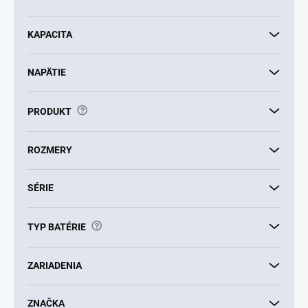
u
k
KAPACITA
t
o
v
NAPÄTIE
?
PRODUKT
ROZMERY
SÉRIE
?
TYP BATÉRIE
ZARIADENIA
ZNAČKA