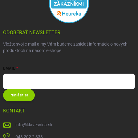
ODOBERAŤ NEWSLETTER
Vložte svoj e-mail a my Vám budeme zasielať informácie o nových
produktoch na našom e-shope.
EMAIL
Prihlásiť sa
KONTAKT
info
@
klavesnica.sk
043 202 2 333