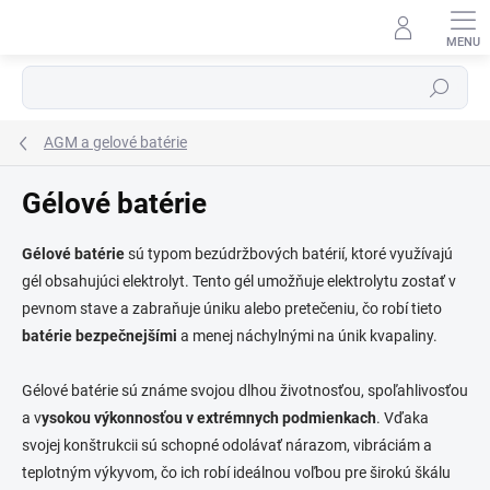
Prejsť
na
obsah
Hľadať
AGM a gelové batérie
⬇
AI asistent · online
Gélové batérie
Gélové batérie
sú typom bezúdržbových batérií, ktoré využívajú
gél obsahujúci elektrolyt. Tento gél umožňuje elektrolytu zostať v
pevnom stave a zabraňuje úniku alebo pretečeniu, čo robí tieto
batérie bezpečnejšími
a menej náchylnými na únik kvapaliny.
Gélové batérie sú známe svojou dlhou životnosťou, spoľahlivosťou
a v
ysokou výkonnosťou v extrémnych podmienkach
. Vďaka
svojej konštrukcii sú schopné odolávať nárazom, vibráciám a
teplotným výkyvom, čo ich robí ideálnou voľbou pre širokú škálu