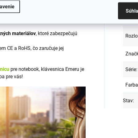
EAN
:
klávesnicu Emeru?
avenie
Súhl
Podsv
s mnohými značkami a modelmi
tných materiálov
, ktoré zabezpečujú
Rozlo
em CE a RoHS, čo zaručuje jej
Znač
snicu
pre notebook, klávesnica Emeru je
Série
:
ba pre vás!
Farba
Stav
: