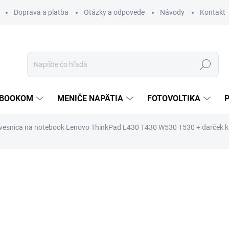
Doprava a platba
Otázky a odpovede
Návody
Kontakt
Hľadať
TEBOOKOM
MENIČE NAPÄTIA
FOTOVOLTIKA
vesnica na notebook Lenovo ThinkPad L430 T430 W530 T530
+ darček 
€67,65
€30,75
€25 bez DPH
Jednotková
ZVYČAJNE 30 DNI
cena:
MOŽNOSTI DORUČENIA