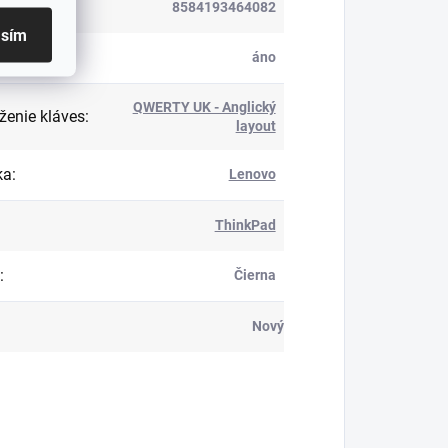
8584193464082
asím
ietenie
:
áno
QWERTY UK - Anglický
ženie kláves
:
layout
ka
:
Lenovo
ThinkPad
:
Čierna
Nový