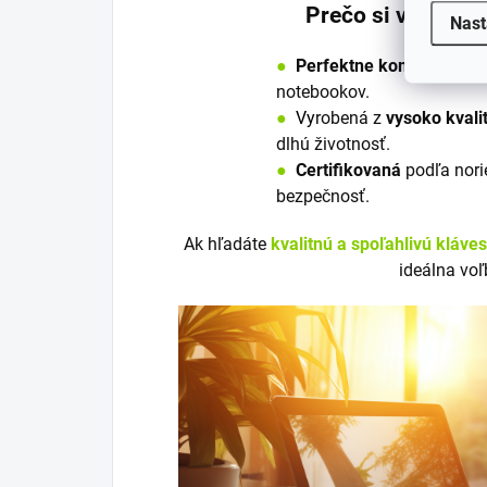
Prečo si vybrať 
Nast
●
Perfektne kompatibilná
notebookov.
●
V
y
robená z
vysoko kvali
dlhú životnosť.
●
Certifikovaná
podľa nori
bezpečnosť.
Ak hľadáte
kvalitnú a spoľahlivú kláve
ideálna voľ