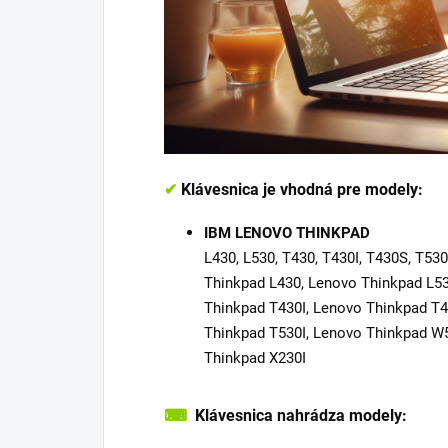
✔
Klávesnica je vhodná pre modely:
IBM LENOVO THINKPAD
L430, L530, T430, T430I, T430S, T530
Thinkpad L430, Lenovo Thinkpad L5
Thinkpad T430I, Lenovo Thinkpad T
Thinkpad T530I, Lenovo Thinkpad W
Thinkpad X230I
⌨
Klávesnica nahrádza modely: