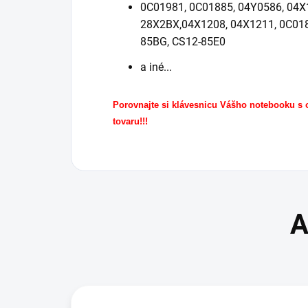
0C01981, 0C01885, 04Y0586, 04X
28X2BX,
04X1208, 04X1211, 0C018
85BG, CS12-85E0
a iné...
Porovnajte si klávesnicu Vášho notebooku s
tovaru!!!