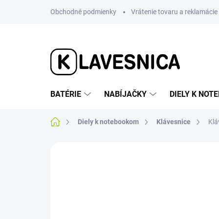
Prejsť
Obchodné podmienky
Vrátenie tovaru a reklamácie
na
obsah
BATÉRIE
NABÍJAČKY
DIELY K NO
Domov
Diely k notebookom
Klávesnice
Klá
Neohodnotené
Podrobnosti hodnotenia