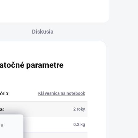
Diskusia
atočné parametre
ória
:
Klávesnica na notebook
ka
:
2 roky
nosť
:
0.2 kg
ie