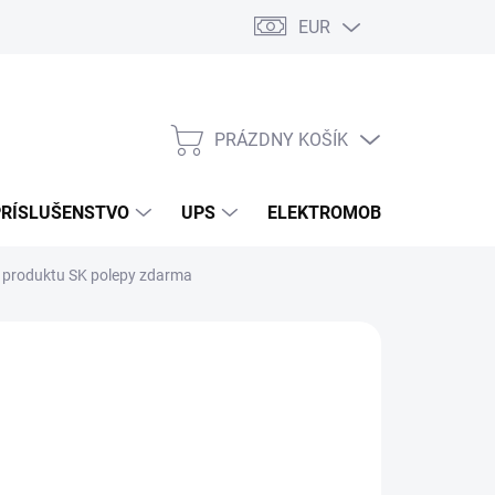
EUR
Podmienky ochrany osobných údajov
Súbory cookies
Rekla
PRÁZDNY KOŠÍK
NÁKUPNÝ
KOŠÍK
PRÍSLUŠENSTVO
UPS
ELEKTROMOBILITA
O
k produktu SK polepy zdarma
/ ks