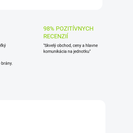
OPÝTAŤ SA
STRÁŽIŤ
98% POZITÍVNYCH
RECENZIÍ
eľký
"Skvelý obchod, ceny a hlavne
komunikácia na jednotku"
 brány.