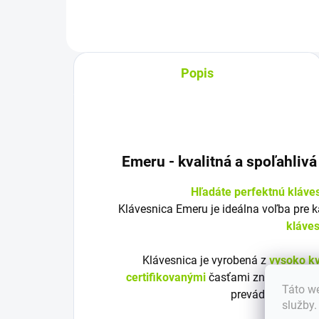
Popis
Emeru - k
valitná a spoľahliv
Hľadáte perfektnú kláve
Klávesnica Emeru je ideálna voľba pre 
kláve
Klávesnica je vyrobená z
vysoko kv
certifikovanými
časťami značky Emeru
Táto we
prevádzku a bezp
služby