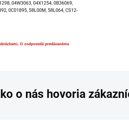
1298, 04W3063, 04X1254, 0B36069,
92, 0C01895, 58L00M, 58L064, CS12-
 obrázkami, či zodpovedá predávanému