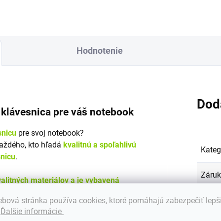
Hodnotenie
Dod
á klávesnica pre váš notebook
snicu
pre svoj notebook?
každého, kto hľadá
kvalitnú a spoľahlivú
Kateg
snicu
.
Záru
alitných materiálov a je vybavená
. Klávesnica zaisťuje bezproblémovú
Hmot
bová stránka používa cookies, ktoré pomáhajú zabezpečiť lepš
ečnosť pri práci.
.
Ďalšie informácie