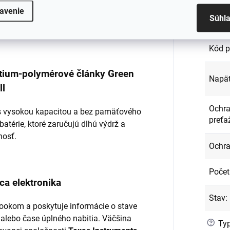
avenie
Súhl
Kapac
ená a dôkladne testovaná.
Kód p
lítium-polymérové články Green
Napät
ll
Ochra
l s vysokou kapacitou a bez pamäťového
preťa
batérie, ktoré zaručujú dlhú výdrž a
nosť.
Ochra
Počet
ca elektronika
Stav
:
ookom a poskytuje informácie o stave
 alebo čase úplného nabitia. Väčšina
?
Typ