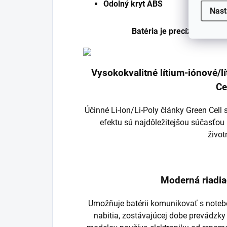
Odolný kryt ABS
Nast
Batéria je precízne vyrob
Vysokokvalitné lítium-iónové/
Ce
Účinné Li-Ion/Li-Poly články Green Cel
efektu sú najdôležitejšou súčasťou 
život
Moderná riadia
Umožňuje batérii komunikovať s noteb
nabitia, zostávajúcej dobe prevádzky