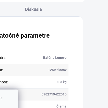
Diskusia
atočné parametre
ória
:
Batérie Lenovo
ka
:
12Mesiacov
nosť
:
0.3 kg
5902719422515
ie
:
Čierna