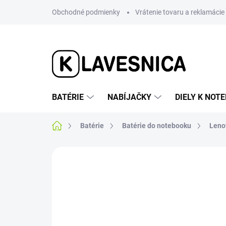
Prejsť
Obchodné podmienky
Vrátenie tovaru a reklamácie
na
obsah
BATÉRIE
NABÍJAČKY
DIELY K NO
Domov
Batérie
Batérie do notebooku
Leno
Neohodnotené
Podrobnosti hodnotenia
AKCIA