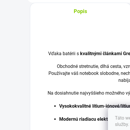
Popis
Vďaka batérii s
kvalitnými článkami Gre
Obchodné stretnutie, dlhá cesta, v
Používajte váš notebook slobodne, nech
nabíj
Na dosiahnutie najvyššieho možného výk
Vysokokvalitné lítium-iónové/lít
Táto we
Modernú riadiacu elektroniku
služby