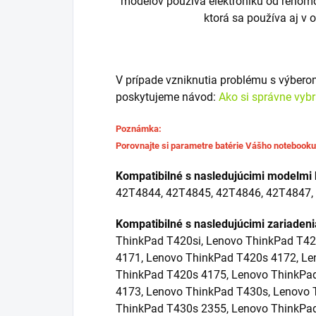
modelov používa elektroniku od renom
ktorá sa používa aj v 
V prípade vzniknutia problému s výber
poskytujeme návod:
Ako si správne vyb
Poznámka:
Porovnajte si parametre batérie Vášho notebook
Kompatibilné s nasledujúcimi modelmi 
42T4844, 42T4845, 42T4846, 42T4847,
Kompatibilné s nasledujúcimi zariaden
ThinkPad T420si, Lenovo ThinkPad T4
4171, Lenovo ThinkPad T420s 4172, Le
ThinkPad T420s 4175, Lenovo ThinkPa
4173, Lenovo ThinkPad T430s, Lenovo 
ThinkPad T430s 2355, Lenovo ThinkPa