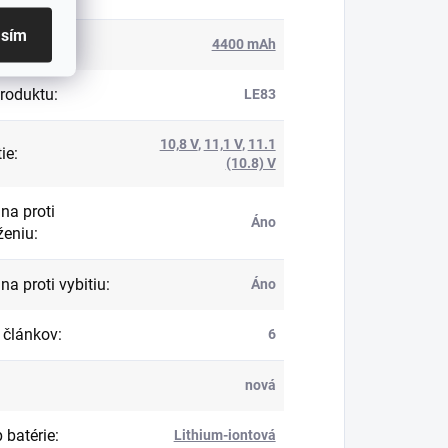
asím
ita
:
4400 mAh
roduktu
:
LE83
10,8 V
,
11,1 V
,
11.1
ie
:
(10.8) V
na proti
Áno
ženiu
:
na proti vybitiu
:
Áno
 článkov
:
6
nová
 batérie
:
Lithium-iontová