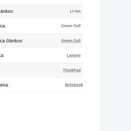
lánkov
:
Li-Ion
bca
:
Green Cell
ca článkov
:
Green Cell
ka
:
Lenovo
ThinkPad
enia
:
Notebook