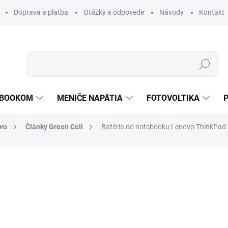
Doprava a platba
Otázky a odpovede
Návody
Kontakt
Hľadať
TEBOOKOM
MENIČE NAPÄTIA
FOTOVOLTIKA
vo
Články Green Cell
Batéria do notebooku Lenovo ThinkPad
€51,66
€44,28
€36 bez DPH
Jednotková
€44,28 / 1 ks