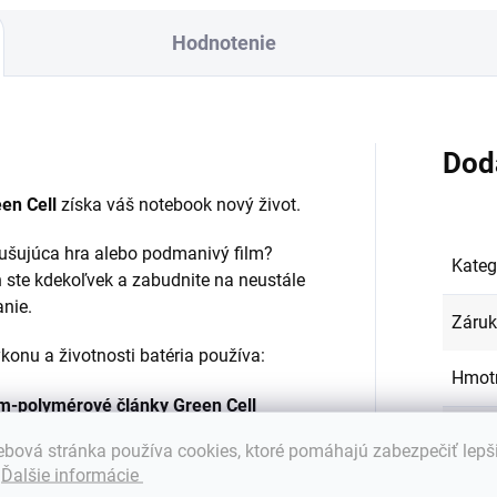
Hodnotenie
Dod
en Cell
získa váš notebook nový život.
zrušujúca hra alebo podmanivý film?
Kateg
 ste kdekoľvek a zabudnite na neustále
anie.
Záru
onu a životnosti batéria používa:
Hmot
ium-polymérové články Green Cell
EAN
:
bová stránka používa cookies, ktoré pomáhajú zabezpečiť lepš
.
Ďalšie informácie
Farba