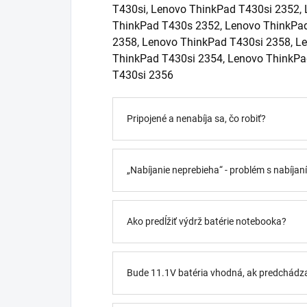
T430si, Lenovo ThinkPad T430si 2352,
ThinkPad T430s 2352, Lenovo ThinkPa
2358, Lenovo ThinkPad T430si 2358, L
ThinkPad T430si 2354, Lenovo ThinkPa
T430si 2356
Pripojené a nenabíja sa, čo robiť?
„Nabíjanie neprebieha“ - problém s nabíja
Ako predĺžiť výdrž batérie notebooka?
Bude 11.1V batéria vhodná, ak predchádz