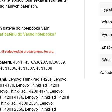
ovanej spoločnosti
Texas Instruments
,
originálnych batériách.
Typ č
Výro
om batérie do notebooku Vám
rať batériu do Vášho notebooku?
Výrob
Znač
u, či zodpovedajú predávanému tovaru.
Série
:
batérií:
45N1143, 0A36287, 0A36309,
 45N1036, 45N1037, 45N1038
Zariad
iami:
Lenovo ThinkPad T420s, Lenovo
20s 4170, Lenovo ThinkPad T420s
novo ThinkPad T420s 4174, Lenovo
d T420s 4176, Lenovo ThinkPad T420si
ThinkPad T430s 2354, Lenovo
d T430s 2356, Lenovo ThinkPad