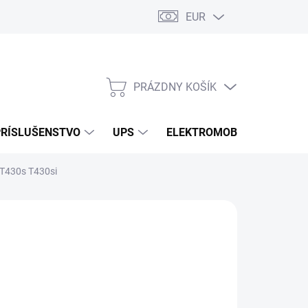
EUR
Podmienky ochrany osobných údajov
Súbory cookies
Rekla
PRÁZDNY KOŠÍK
NÁKUPNÝ
KOŠÍK
PRÍSLUŠENSTVO
UPS
ELEKTROMOBILITA
O
 T430s T430si
/ ks