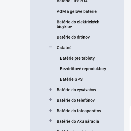
n
Batérie LiFePO4
e
AGM a gelové batérie
l
Batérie do elektrických
bicyklov
Batérie do drónov
Ostatné
Batérie pre tablety
Bezdrôtové reproduktory
Batérie GPS
Batérie do vysávačov
Batérie do telefónov
Batérie do fotoaparátov
Batérie do Aku náradia