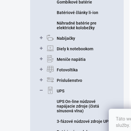
Gombíkové batérie
Batériové články li-ion
Náhradné batérie pre
elektrické kolobežky
Nabíjačky
Diely k notebookom
Meniče napätia
Fotovoltika
Príslušenstvo
UPS
UPS On-line núdzové
napájacie zdroje (čistá
sínusová vlna)
Táto we
3-fázové núdzové zdroje UPS
služby