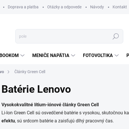
Doprava a platba
Otázky a odpovede
Návody
Kontakt
Hľadať
TEBOOKOM
MENIČE NAPÄTIA
FOTOVOLTIKA
vo
Články Green Cell
Batérie Lenovo
Vysokokvalitné lítium-iónové články Green Cell
Li-Ion Green Cell sú osvedčené batérie s vysokou, skutočnou 
efektu
, sú srdcom batérie a zaisťujú dlhý pracovný čas.