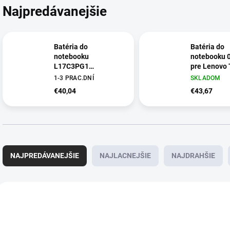
Najpredávanejšie
Batéria do
Batéria do
notebooku
notebooku
L17C3PG1
pre Lenovo
L17L3PG1
X1 Carbon 4
1-3 PRAC.DNÍ
SKLADOM
L17M3PG2
Lenovo Thi
€40,04
€43,67
L17M3PG3 pre
Yoga (1st G
Lenovo Legion Y530-
Gen)
15ICH Y540-15IRH
R
a
NAJPREDÁVANEJŠIE
NAJLACNEJŠIE
NAJDRAHŠIE
d
e
n
V
i
ý
SUPER CENA
SUPER CENA
e
p
p
i