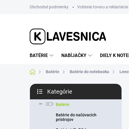
Prejsť
Obchodné podmienky
Vrátenie tovaru a reklamácie
na
obsah
BATÉRIE
NABÍJAČKY
DIELY K NO
Domov
Batérie
Batérie do notebooku
Leno
B
Kategórie
o
Preskočiť
č
kategórie
n
Batérie
ý
Batérie do načúvacích
p
prístrojov
a