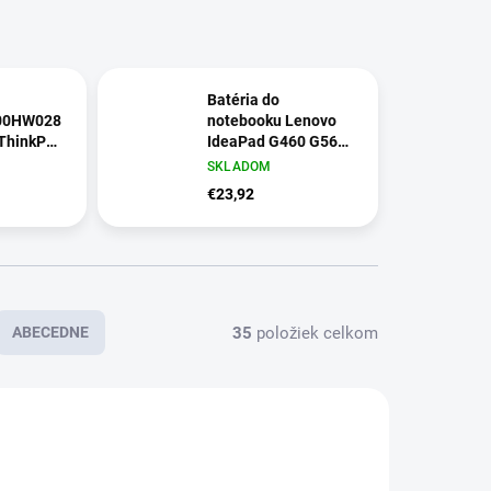
Batéria do
 00HW028
notebooku Lenovo
 ThinkPad
IdeaPad G460 G560
th Gen i
G770 Z460
SKLADOM
nkPad X1
€23,92
en, 2nd
35
položiek celkom
ABECEDNE
ZADARMO