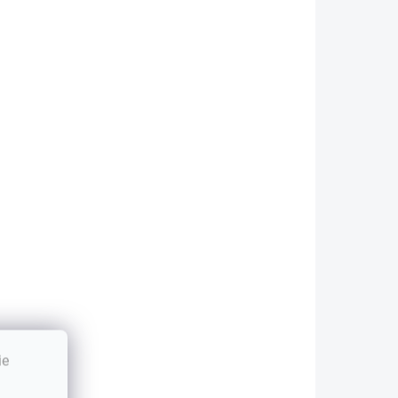
Do košíka
Do košíka
apacita: 4400
Kapacita: 2200
Ah Napätie: 10,8
mAh Napätie: 14,4
11,1V) Záruka: 12
V Záruka: 12
esiacov
mesiacov
ajväčšia kvalita
Najväčšia kvalita
načky Green Cell...
značky Green Cell...
AKCIA
ie